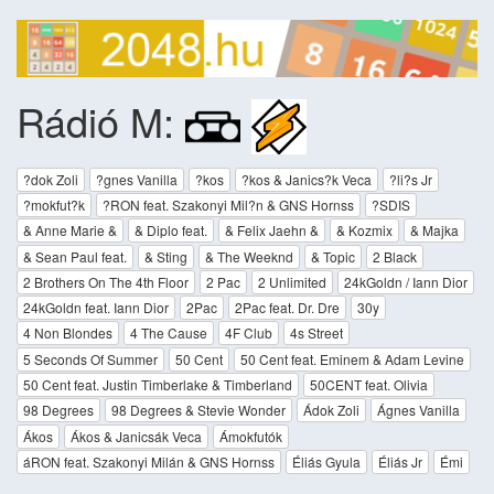
Rádió M:
?dok Zoli
?gnes Vanilla
?kos
?kos & Janics?k Veca
?li?s Jr
?mokfut?k
?RON feat. Szakonyi Mil?n & GNS Hornss
?SDIS
& Anne Marie &
& Diplo feat.
& Felix Jaehn &
& Kozmix
& Majka
& Sean Paul feat.
& Sting
& The Weeknd
& Topic
2 Black
2 Brothers On The 4th Floor
2 Pac
2 Unlimited
24kGoldn / Iann Dior
24kGoldn feat. Iann Dior
2Pac
2Pac feat. Dr. Dre
30y
4 Non Blondes
4 The Cause
4F Club
4s Street
5 Seconds Of Summer
50 Cent
50 Cent feat. Eminem & Adam Levine
50 Cent feat. Justin Timberlake & Timberland
50CENT feat. Olivia
98 Degrees
98 Degrees & Stevie Wonder
Ádok Zoli
Ágnes Vanilla
Ákos
Ákos & Janicsák Veca
Ámokfutók
áRON feat. Szakonyi Milán & GNS Hornss
Éliás Gyula
Éliás Jr
Émi