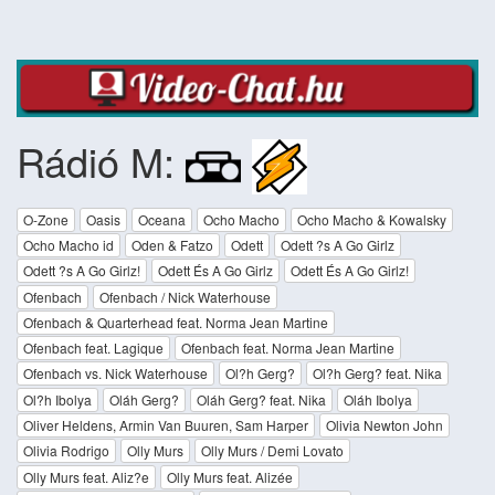
Rádió M:
O-Zone
Oasis
Oceana
Ocho Macho
Ocho Macho & Kowalsky
Ocho Macho id
Oden & Fatzo
Odett
Odett ?s A Go Girlz
Odett ?s A Go Girlz!
Odett És A Go Girlz
Odett És A Go Girlz!
Ofenbach
Ofenbach / Nick Waterhouse
Ofenbach & Quarterhead feat. Norma Jean Martine
Ofenbach feat. Lagique
Ofenbach feat. Norma Jean Martine
Ofenbach vs. Nick Waterhouse
Ol?h Gerg?
Ol?h Gerg? feat. Nika
Ol?h Ibolya
Oláh Gerg?
Oláh Gerg? feat. Nika
Oláh Ibolya
Oliver Heldens, Armin Van Buuren, Sam Harper
Olivia Newton John
Olivia Rodrigo
Olly Murs
Olly Murs / Demi Lovato
Olly Murs feat. Aliz?e
Olly Murs feat. Alizée