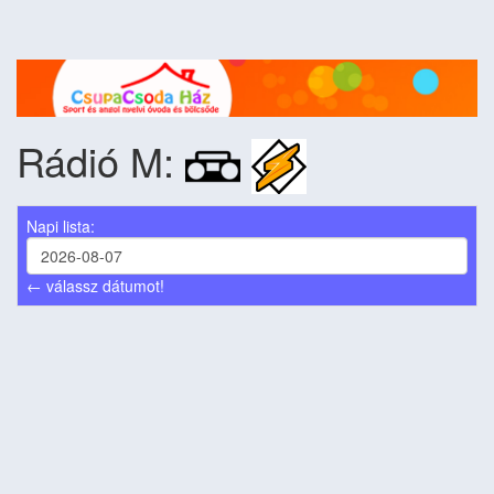
Rádió M:
Napi lista:
← válassz dátumot!