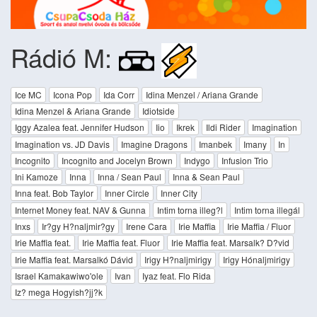
Rádió M:
Ice MC
Icona Pop
Ida Corr
Idina Menzel / Ariana Grande
Idina Menzel & Ariana Grande
Idiotside
Iggy Azalea feat. Jennifer Hudson
Iio
Ikrek
Ildi Rider
Imagination
Imagination vs. JD Davis
Imagine Dragons
Imanbek
Imany
In
Incognito
Incognito and Jocelyn Brown
Indygo
Infusion Trio
Ini Kamoze
Inna
Inna / Sean Paul
Inna & Sean Paul
Inna feat. Bob Taylor
Inner Circle
Inner City
Internet Money feat. NAV & Gunna
Intim torna illeg?l
Intim torna illegál
Inxs
Ir?gy H?naljmir?gy
Irene Cara
Irie Maffia
Irie Maffia / Fluor
Irie Maffia feat.
Irie Maffia feat. Fluor
Irie Maffia feat. Marsalk? D?vid
Irie Maffia feat. Marsalkó Dávid
Irigy H?naljmirigy
Irigy Hónaljmirigy
Israel Kamakawiwo'ole
Ivan
Iyaz feat. Flo Rida
Iz? mega Hogyish?jj?k