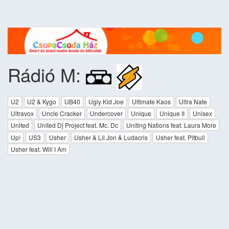
Rádió M:
U2
U2 & Kygo
UB40
Ugly Kid Joe
Ultimate Kaos
Ultra Nate
Ultravox
Uncle Cracker
Undercover
Unique
Unique II
Unisex
United
United Dj Project feat. Mc. Dc
Uniting Nations feat. Laura More
Up!
US3
Usher
Usher & Lil Jon & Ludacris
Usher feat. Pitbull
Usher feat. Will I Am