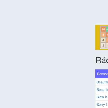
Rá
Benson
Beautif
Beautif
Slow I
Sorry 