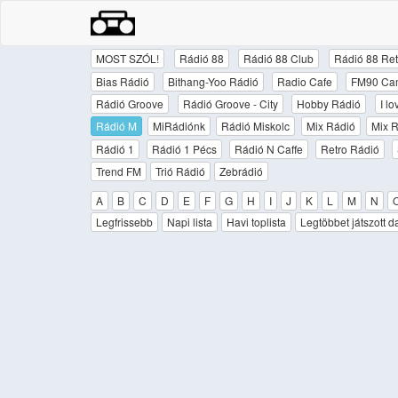
MOST SZÓL!
Rádió 88
Rádió 88 Club
Rádió 88 Ret
Bias Rádió
Bithang-Yoo Rádió
Radio Cafe
FM90 Ca
Rádió Groove
Rádió Groove - City
Hobby Rádió
I l
Rádió M
MiRádiónk
Rádió Miskolc
Mix Rádió
Mix R
Rádió 1
Rádió 1 Pécs
Rádió N Caffe
Retro Rádió
Trend FM
Trió Rádió
Zebrádió
A
B
C
D
E
F
G
H
I
J
K
L
M
N
Legfrissebb
Napi lista
Havi toplista
Legtöbbet játszott d