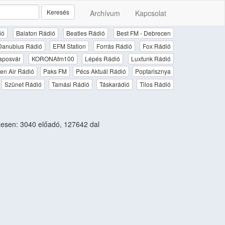
Keresés
Archívum
Kapcsolat
ió
Balaton Rádió
Beatles Rádió
Best FM - Debrecen
Danubius Rádió
EFM Station
Forrás Rádió
Fox Rádió
aposvár
KORONAfm100
Lépés Rádió
Luxfunk Rádió
en Air Rádió
Paks FM
Pécs Aktuál Rádió
Poptarisznya
Szünet Rádió
Tamási Rádió
Táskarádió
Tilos Rádió
esen: 3040 előadó, 127642 dal