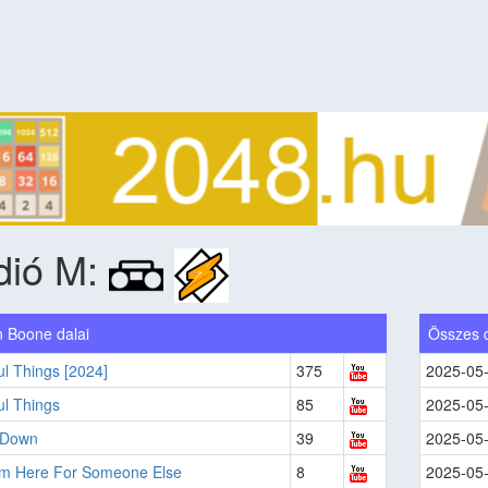
dió M:
 Boone dalai
Összes 
ul Things [2024]
375
2025-05
ul Things
85
2025-05
t Down
39
2025-05
I'm Here For Someone Else
8
2025-05