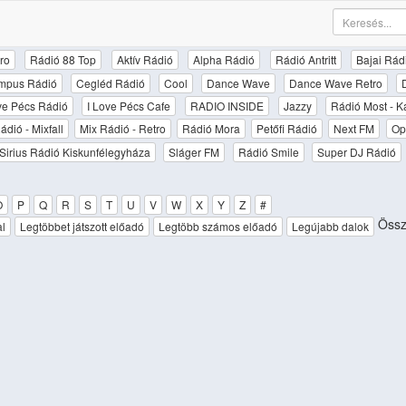
ro
Rádió 88 Top
Aktív Rádió
Alpha Rádió
Rádió Antritt
Bajai Rád
mpus Rádió
Cegléd Rádió
Cool
Dance Wave
Dance Wave Retro
ove Pécs Rádió
I Love Pécs Cafe
RADIO INSIDE
Jazzy
Rádió Most - K
ádió - Mixfall
Mix Rádió - Retro
Rádió Mora
Petőfi Rádió
Next FM
Op
Sirius Rádió Kiskunfélegyháza
Sláger FM
Rádió Smile
Super DJ Rádió
O
P
Q
R
S
T
U
V
W
X
Y
Z
#
Össz
al
Legtöbbet játszott előadó
Legtöbb számos előadó
Legújabb dalok