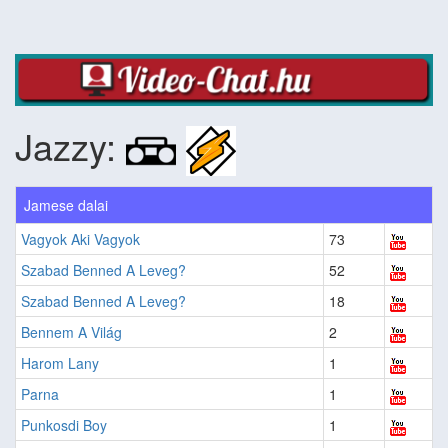
Jazzy:
Jamese dalai
Vagyok Aki Vagyok
73
Szabad Benned A Leveg?
52
Szabad Benned A Leveg?
18
Bennem A Világ
2
Harom Lany
1
Parna
1
Punkosdi Boy
1