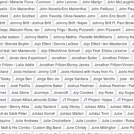
gend / Melanie Fiona / Common
John Lennon
John Martyn
John McLaughli
ello / Eric Marienthal
John Novello/Eric Marienthal
John Patitucci
John Pau
field
John Scofiled
John Travolta, Olivia Newton-John
John-Eric Booth
J
ritt
Johnny Britt / Joshua Britt
Johnny Britt / Najee
Johnny Britt Ft. Paul Bro
Depp, Malcolm Ross, Ian
Johnny Frigo / Bucky Pizzarelli / John Pizzarelli
Johnn
uitar watson
Johnny Mathis
Johnny Mathis / Paulette McWilliams
Johnny N
ect / Brenda Boykin
Jojo Effect / Dennis LeGree
Jojo Effect / Iain Mackenzie
J
ct feat. Iain Mackenzie
Jojo Effect/Anne Schnell
Jojo Feat. Elisha La'verne
J
ndi
Jónás Vera Experiment
Jonathan
Jonathan Butler
Jonathan Fritzen
 Fritzen / Laila Adéle
Jonathan Fritzen/Boney James
Jonathan Fritzen/Vincent
lland
Jools Holland / Jimmy Cliff
Jools Holland with Huey from Fu
Jools Hol
Talsky
Jorge Ben
Jorge Ben Jor
Jorge Santana
Jorge Vercillo
jose - fe
mes
José Padilla
Josephine Baker
Joshua Redman
Joshua Redman / Pa
ames
Joss Stone
Journeys
Jovanotti
Joy Crookes
Joy Rose
Joy Suga
reet
József Attila/Latinovits Zoltán
JT Project
JT Project / Najee
JT Project
kson / Benny Atlas
Judy Garland
Judy Storey
Juhasz Attila
Juhasz Attila 
di és Sárik Péter
Juhász Kornél
Juhász Márton
Juhász Tomi
Juice
Juic
Aquino
Julie Andrews
Julie Crochetiere
Julie London
Julie London / Robe
 Matt & His Combo / Custom Big Band
June Christy
June Millington
June Po