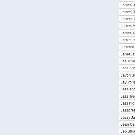
James Br
James Bu
James H
James Mo
James T
Jamie L
Jammal 
Janet J
Jas Mille
Jász And
Jávori 
Jay Von
Jazz and
Jazz Jui
Jazzatio
Jazzpre
Jazzy J
Jean Ca
Jeb Stua