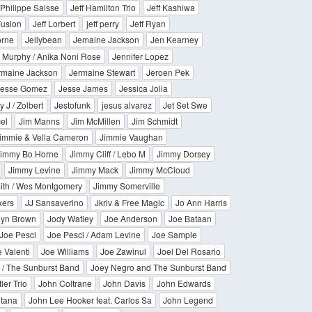
Philippe Saisse
Jeff Hamilton Trio
Jeff Kashiwa
Fusion
Jeff Lorbert
jeff perry
Jeff Ryan
orne
Jellybean
Jemaine Jackson
Jen Kearney
e Murphy / Anika Noni Rose
Jennifer Lopez
rmaine Jackson
Jermaine Stewart
Jeroen Pek
Jesse Gomez
Jesse James
Jessica Jolia
y J / Zolbert
Jestofunk
jesus alvarez
Jet Set Swe
el
Jim Manns
Jim McMillen
Jim Schmidt
immie & Vella Cameron
Jimmie Vaughan
immy Bo Horne
Jimmy Cliff / Lebo M
Jimmy Dorsey
Jimmy Levine
Jimmy Mack
Jimmy McCloud
ith / Wes Montgomery
Jimmy Somerville
xers
JJ Sansaverino
Jkriv & Free Magic
Jo Ann Harris
lyn Brown
Jody Watley
Joe Anderson
Joe Bataan
Joe Pesci
Joe Pesci / Adam Levine
Joe Sample
 Valenti
Joe Williams
Joe Zawinul
Joel Del Rosario
 / The Sunburst Band
Joey Negro and The Sunburst Band
ler Trio
John Coltrane
John Davis
John Edwards
ntana
John Lee Hooker feat. Carlos Sa
John Legend