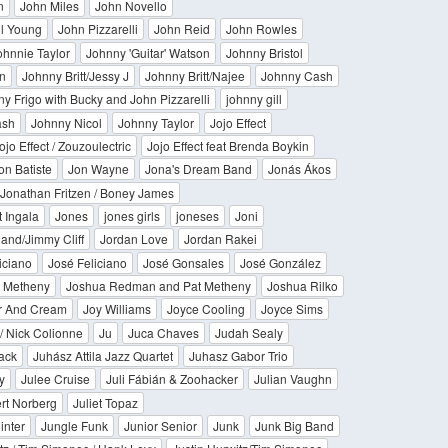
n
John Miles
John Novello
l Young
John Pizzarelli
John Reid
John Rowles
ohnnie Taylor
Johnny 'Guitar' Watson
Johnny Bristol
wn
Johnny Britt/Jessy J
Johnny Britt/Najee
Johnny Cash
y Frigo with Bucky and John Pizzarelli
johnny gill
ash
Johnny Nicol
Johnny Taylor
Jojo Effect
ojo Effect / Zouzoulectric
Jojo Effect feat Brenda Boykin
on Batiste
Jon Wayne
Jona's Dream Band
Jonás Ákos
Jonathan Fritzen / Boney James
 Ingala
Jones
jones girls
joneses
Joni
land/Jimmy Cliff
Jordan Love
Jordan Rakei
liciano
José Feliciano
José Gonsales
José González
t Metheny
Joshua Redman and Pat Metheny
Joshua Rilko
r And Cream
Joy Williams
Joyce Cooling
Joyce Sims
 / Nick Colionne
Ju
Juca Chaves
Judah Sealy
Jack
Juhász Attila Jazz Quartet
Juhasz Gabor Trio
y
Julee Cruise
Juli Fábián & Zoohacker
Julian Vaughn
rt Norberg
Juliet Topaz
inter
Jungle Funk
Junior Senior
Junk
Junk Big Band