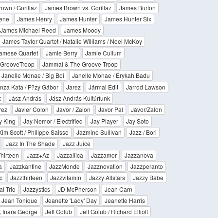
own / Gorillaz
James Brown vs. Gorillaz
James Burton
ene
James Henry
James Hunter
James Hunter Six
James Michael Reed
James Moody
James Taylor Quartet / Natalie Williams / Noel McKoy
amese Quartet
Jamie Berry
Jamie Cullum
 GrooveTroop
Jammal & The Groove Troop
Janelle Monae / Big Boi
Janelle Monae / Erykah Badu
nza Kata / F?zy Gábor
Jarez
Jármai Edit
Jarrod Lawson
z
Jász András
Jász András Kultúrfunk
rez
Javier Colon
Javor / Zalon
Javor Pal
Jávor/Zalon
y King
Jay Nemor / Electrified
Jay Player
Jay Soto
im Scott / Philippe Saisse
Jazmine Sullivan
Jazz / Bori
Jazz In The Shade
Jazz Juice
hirteen
Jazz+Az
Jazzallica
Jazzamor
Jazzanova
a
Jazzkantine
JazzMonde
Jazznovation
Jazzperanto
c
Jazzthirteen
Jazzvitamin
Jazzy Allstars
Jazzy Babe
l Trio
Jazzystics
JD McPherson
Jean Carn
Jean Tonique
Jeanette 'Lady' Day
Jeanette Harris
, Inara George
Jeff Golub
Jeff Golub / Richard Elliott