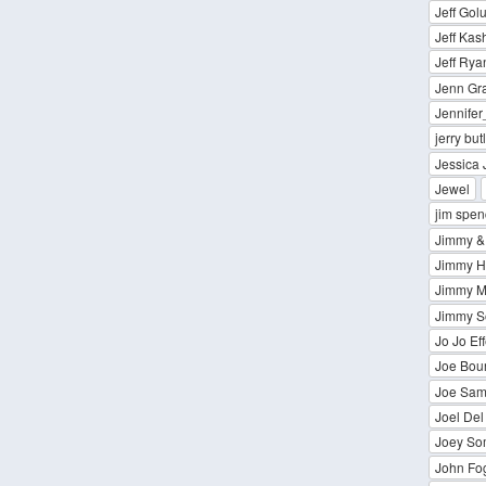
Jeff Golu
Jeff Kas
Jeff Rya
Jenn Gr
Jennife
jerry but
Jessica 
Jewel
jim spen
Jimmy &
Jimmy Ha
Jimmy M
Jimmy S
Jo Jo Eff
Joe Bou
Joe Sam
Joel Del
Joey So
John Fog