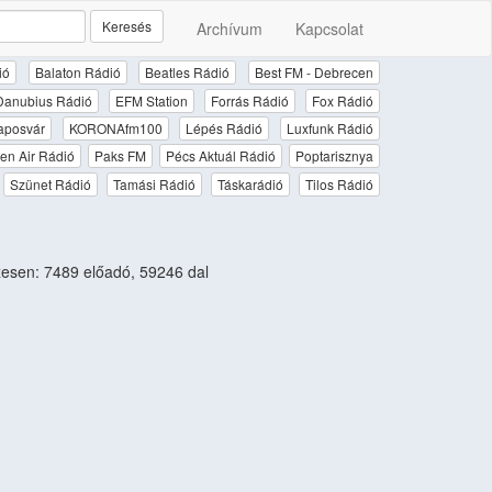
Keresés
Archívum
Kapcsolat
ió
Balaton Rádió
Beatles Rádió
Best FM - Debrecen
Danubius Rádió
EFM Station
Forrás Rádió
Fox Rádió
aposvár
KORONAfm100
Lépés Rádió
Luxfunk Rádió
en Air Rádió
Paks FM
Pécs Aktuál Rádió
Poptarisznya
Szünet Rádió
Tamási Rádió
Táskarádió
Tilos Rádió
esen: 7489 előadó, 59246 dal