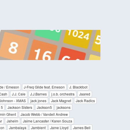
ide / Emeson
J-Freq Glide feat. Emeson
J. Blackfoot
 Cash
J.J. Cale
J.J.Barnes
j.o.b. orchestra
Jaared
 Johnson - XMAS
jack jones
Jack Magnet
Jack Radics
 5
Jackson Sisters
Jackson5
jacksons
min Ghent
Jacob Webb / Vandell Andrew
ar
Jaheim
Jaime Lancaster / Karen Souza
oon
Jambalaya
Jambient
Jame Lloyd
James Bell