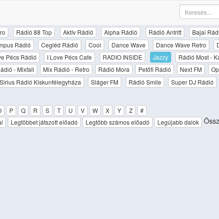
ro
Rádió 88 Top
Aktív Rádió
Alpha Rádió
Rádió Antritt
Bajai Rád
mpus Rádió
Cegléd Rádió
Cool
Dance Wave
Dance Wave Retro
ove Pécs Rádió
I Love Pécs Cafe
RADIO INSIDE
Jazzy
Rádió Most - K
ádió - Mixfall
Mix Rádió - Retro
Rádió Mora
Petőfi Rádió
Next FM
Op
Sirius Rádió Kiskunfélegyháza
Sláger FM
Rádió Smile
Super DJ Rádió
O
P
Q
R
S
T
U
V
W
X
Y
Z
#
Össz
al
Legtöbbet játszott előadó
Legtöbb számos előadó
Legújabb dalok