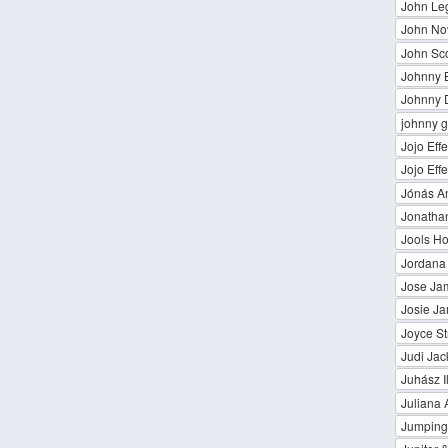
John Le
John Nov
John Sco
Johnny B
Johnny 
johnny g
Jojo Eff
Jojo Effe
Jónás A
Jonathan
Jools Ho
Jordana 
Jose Ja
Josie J
Joyce St
Judi Jac
Juhász Il
Juliana 
Jumping