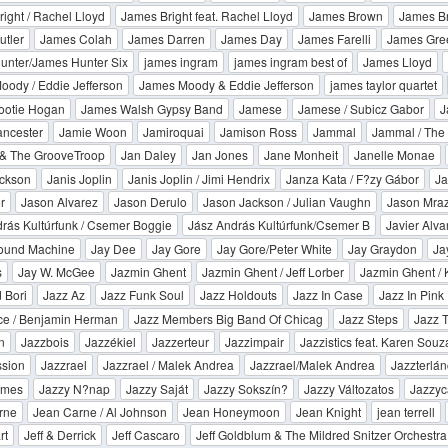
ight / Rachel Lloyd
James Bright feat. Rachel Lloyd
James Brown
James Br
tler
James Colah
James Darren
James Day
James Farelli
James Gre
unter/James Hunter Six
james ingram
james ingram best of
James Lloyd
ody / Eddie Jefferson
James Moody & Eddie Jefferson
james taylor quartet
ootie Hogan
James Walsh Gypsy Band
Jamese
Jamese / Subicz Gabor
J
ancester
Jamie Woon
Jamiroquai
Jamison Ross
Jammal
Jammal / The
& The GrooveTroop
Jan Daley
Jan Jones
Jane Monheit
Janelle Monae
ackson
Janis Joplin
Janis Joplin / Jimi Hendrix
Janza Kata / F?zy Gábor
Ja
r
Jason Alvarez
Jason Derulo
Jason Jackson / Julian Vaughn
Jason Mra
rás Kultúrfunk / Csemer Boggie
Jász András Kultúrfunk/Csemer B
Javier Alva
Sound Machine
Jay Dee
Jay Gore
Jay Gore/Peter White
Jay Graydon
Ja
s
Jay W. McGee
Jazmin Ghent
Jazmin Ghent / Jeff Lorber
Jazmin Ghent / K
 Bori
Jazz Az
Jazz Funk Soul
Jazz Holdouts
Jazz In Case
Jazz In Pink
ce / Benjamin Herman
Jazz Members Big Band Of Chicag
Jazz Steps
Jazz T
n
Jazzbois
Jazzékiel
Jazzerteur
Jazzimpair
Jazzistics feat. Karen Souz
ssion
Jazzrael
Jazzrael / Malek Andrea
Jazzrael/Malek Andrea
Jazzterlán
ames
Jazzy N?nap
Jazzy Saját
Jazzy Sokszín?
Jazzy Változatos
Jazzyca
rne
Jean Carne / Al Johnson
Jean Honeymoon
Jean Knight
jean terrell
rt
Jeff & Derrick
Jeff Cascaro
Jeff Goldblum & The Mildred Snitzer Orchestra