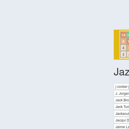
Ja
j cocker
J. Jorge
Jack Br
Jack Tur
Jacksou
Jacqui 
Jaime L