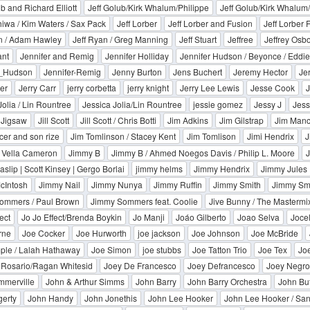
b and Richard Elliott
Jeff Golub/Kirk Whalum/Philippe
Jeff Golub/Kirk Whalum/
hiwa / Kim Waters / Sax Pack
Jeff Lorber
Jeff Lorber and Fusion
Jeff Lorber 
n / Adam Hawley
Jeff Ryan / Greg Manning
Jeff Stuart
Jeffree
Jeffrey Osb
ant
Jennifer and Remig
Jennifer Holliday
Jennifer Hudson / Beyonce / Eddi
r_Hudson
Jennifer-Remig
Jenny Burton
Jens Buchert
Jeremy Hector
Je
ler
Jerry Carr
jerry corbetta
jerry knight
Jerry Lee Lewis
Jesse Cook
Jolia / Lin Rountree
Jessica Jolia/Lin Rountree
jessie gomez
Jessy J
Jess
Jigsaw
Jill Scott
Jill Scott / Chris Botti
Jim Adkins
Jim Gilstrap
Jim Manc
cer and son rize
Jim Tomlinson / Stacey Kent
Jim Tomlison
Jimi Hendrix
J
 Vella Cameron
Jimmy B
Jimmy B / Ahmed Noegos Davis / Philip L. Moore
J
slip | Scott Kinsey | Gergo Borlai
jimmy helms
Jimmy Hendrix
Jimmy Jules
cIntosh
Jimmy Nail
Jimmy Nunya
Jimmy Ruffin
Jimmy Smith
Jimmy Sm
ommers / Paul Brown
Jimmy Sommers feat. Coolie
Jive Bunny / The Mastermi
ect
Jo Jo Effect/Brenda Boykin
Jo Manji
Joáo Gilberto
Joao Selva
Joce
rne
Joe Cocker
Joe Hurworth
joe jackson
Joe Johnson
Joe McBride
ple / Lalah Hathaway
Joe Simon
joe stubbs
Joe Tatton Trio
Joe Tex
Joe
 Rosario/Ragan Whitesid
Joey De Francesco
Joey Defrancesco
Joey Negro
mmerville
John & Arthur Simms
John Barry
John Barry Orchestra
John But
erty
John Handy
John Jonethis
John Lee Hooker
John Lee Hooker / Sa