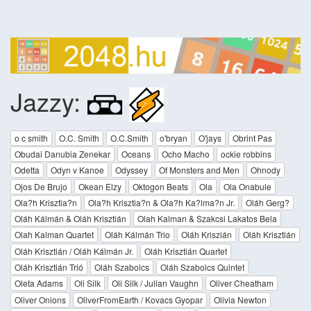
Jazzy:
o c smith
O.C. Smith
O.C.Smith
o'bryan
O'jays
Obrint Pas
Obudai Danubia Zenekar
Oceans
Ocho Macho
ockie robbins
Odetta
Odyn v Kanoe
Odyssey
Of Monsters and Men
Ohnody
Ojos De Brujo
Okean Elzy
Oktogon Beats
Ola
Ola Onabule
Ola?h Krisztia?n
Ola?h Krisztia?n & Ola?h Ka?lma?n Jr.
Oláh Gerg?
Oláh Kálmán & Oláh Krisztián
Olah Kalman & Szakcsi Lakatos Bela
Olah Kalman Quartet
Oláh Kálmán Trio
Oláh Kriszián
Oláh Krisztián
Oláh Krisztián / Oláh Kálmán Jr.
Oláh Krisztián Quartet
Oláh Krisztián Trió
Oláh Szabolcs
Oláh Szabolcs Quintet
Oleta Adams
Oli Silk
Oli Silk / Julian Vaughn
Oliver Cheatham
Oliver Onions
OliverFromEarth / Kovacs Gyopar
Olivia Newton