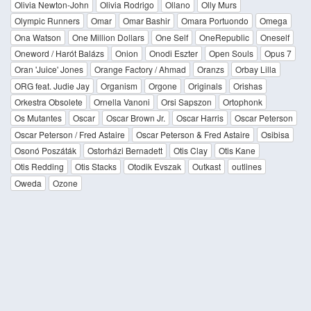
Olivia Newton-John
Olivia Rodrigo
Ollano
Olly Murs
Olympic Runners
Omar
Omar Bashir
Omara Portuondo
Omega
Ona Watson
One Million Dollars
One Self
OneRepublic
Oneself
Oneword / Harót Balázs
Onion
Onodi Eszter
Open Souls
Opus 7
Oran 'Juice' Jones
Orange Factory / Ahmad
Oranzs
Orbay Lilla
ORG feat. Judie Jay
Organism
Orgone
Originals
Orishas
Orkestra Obsolete
Ornella Vanoni
Orsi Sapszon
Ortophonk
Os Mutantes
Oscar
Oscar Brown Jr.
Oscar Harris
Oscar Peterson
Oscar Peterson / Fred Astaire
Oscar Peterson & Fred Astaire
Osibisa
Osonó Poszáták
Ostorházi Bernadett
Otis Clay
Otis Kane
Otis Redding
Otis Stacks
Otodik Evszak
Outkast
outlines
Oweda
Ozone