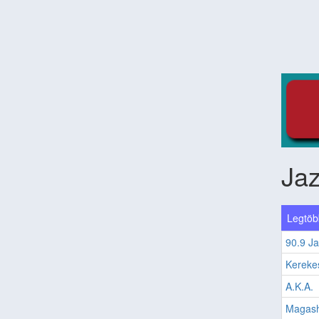
Ja
Legtöbb
90.9 J
Kereke
A.K.A.
Magash