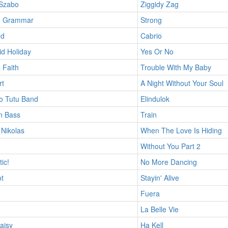
Szabo
Ziggidy Zag
n Grammar
Strong
od
Cabrio
d Holiday
Yes Or No
 Faith
Trouble With My Baby
rt
A Night Without Your Soul
o Tutu Band
Elindulok
n Bass
Train
Nikolas
When The Love Is Hiding
Without You Part 2
ic!
No More Dancing
t
Stayin' Alive
Fuera
La Belle Vie
aisy
Ha Kell