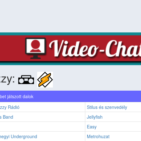
zzy:
et játszott dalok
azzy Rádió
Stilus és szenvedély
s Band
Jellyfish
Easy
egyi Underground
Metrohuzat