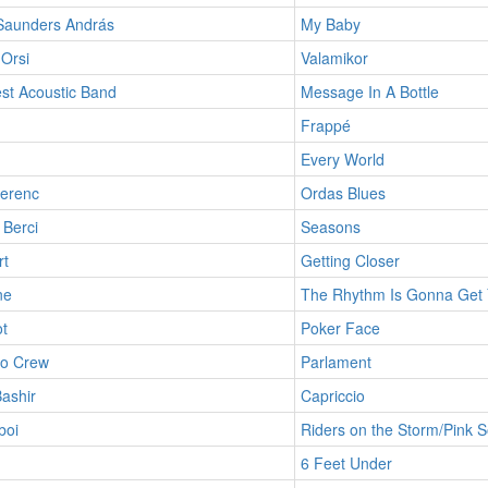
 Saunders András
My Baby
Orsi
Valamikor
st Acoustic Band
Message In A Bottle
Frappé
Every World
erenc
Ordas Blues
 Berci
Seasons
rt
Getting Closer
ne
The Rhythm Is Gonna Get
t
Poker Face
o Crew
Parlament
ashir
Capriccio
boi
Riders on the Storm/Pink S
6 Feet Under