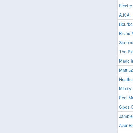
Electro
A.K.A.
Bourbo
Bruno 
Spence
The Pai
Made I
Matt G
Heathe
Mihályi
Fool M
Sipos 
Jambie
Azur B