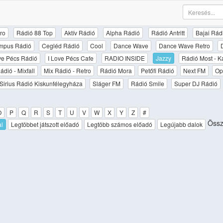
ro
Rádió 88 Top
Aktív Rádió
Alpha Rádió
Rádió Antritt
Bajai Rád
mpus Rádió
Cegléd Rádió
Cool
Dance Wave
Dance Wave Retro
ove Pécs Rádió
I Love Pécs Cafe
RADIO INSIDE
Jazzy
Rádió Most - K
ádió - Mixfall
Mix Rádió - Retro
Rádió Mora
Petőfi Rádió
Next FM
Op
Sirius Rádió Kiskunfélegyháza
Sláger FM
Rádió Smile
Super DJ Rádió
O
P
Q
R
S
T
U
V
W
X
Y
Z
#
Össz
al
Legtöbbet játszott előadó
Legtöbb számos előadó
Legújabb dalok