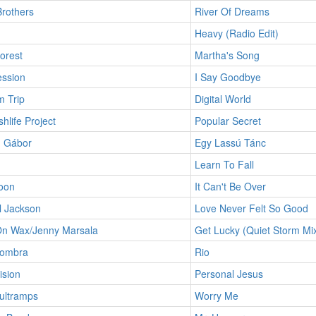
Brothers
River Of Dreams
Heavy (Radio Edit)
orest
Martha's Song
ession
I Say Goodbye
 Trip
Digital World
hlife Project
Popular Secret
 Gábor
Egy Lassú Tánc
Learn To Fall
oon
It Can't Be Over
l Jackson
Love Never Felt So Good
On Wax/Jenny Marsala
Get Lucky (Quiet Storm Mi
Sombra
Rio
ision
Personal Jesus
ultramps
Worry Me