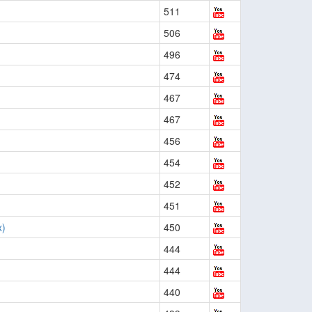
511
506
496
474
467
467
456
454
452
451
x)
450
444
444
440