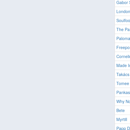
Gabor 
Londo
Soulfo
The Pai
Paloma
Freepo
Corneli
Made I
Takács 
Tomee
Pankast
Why No
Bete
Myrtill
Papp D