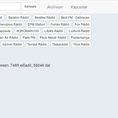
Keresés
Archívum
Kapcsolat
ió
Balaton Rádió
Beatles Rádió
Best FM - Debrecen
Danubius Rádió
EFM Station
Forrás Rádió
Fox Rádió
aposvár
KORONAfm100
Lépés Rádió
Luxfunk Rádió
en Air Rádió
Paks FM
Pécs Aktuál Rádió
Poptarisznya
Szünet Rádió
Tamási Rádió
Táskarádió
Tilos Rádió
esen: 7489 előadó, 59246 dal