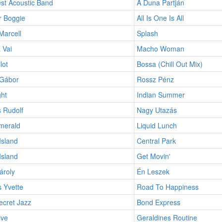
st Acoustic Band
A Duna Partján
 Boggie
All Is One Is All
Marcell
Splash
 Vai
Macho Woman
lot
Bossa (Chill Out Mix)
 Gábor
Rossz Pénz
ght
Indian Summer
 Rudolf
Nagy Utazás
merald
Liquid Lunch
Island
Central Park
Island
Get Movin'
ároly
Én Leszek
 Yvette
Road To Happiness
cret Jazz
Bond Express
ive
Geraldines Routine