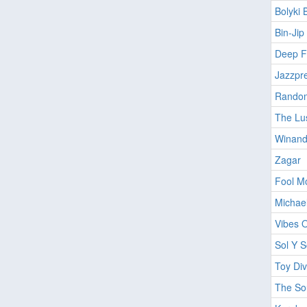
Bolyki 
Bin-Jip
Deep F
Jazzpr
Random
The Lus
Winand
Zagar
Fool M
Michae
Vibes 
Sol Y 
Toy Div
The So