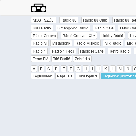
MOST SZÓL!
Rádió 88
Rádió 88 Club
Rádió 88 Ret
Bias Rádió
Bithang-Yoo Rádió
Radio Cafe
FM90 Ca
Rádió Groove
Rádió Groove - City
Hobby Rádió
I l
Rádió M
MiRádiónk
Rádió Miskolc
Mix Rádió
Mix R
Rádió 1
Rádió 1 Pécs
Rádió N Caffe
Retro Rádió
Trend FM
Trió Rádió
Zebrádió
A
B
C
D
E
F
G
H
I
J
K
L
M
N
Legfrissebb
Napi lista
Havi toplista
Legtöbbet játszott d