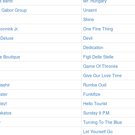
s Band
Mr. Hungary
 Gábor Group
Unsent
Shine
onnick Jr.
One Fine Thing
 Deluxe
Devil
Dedication
e Boutique
Figli Delle Stelle
Game Of Thrones
Give Our Love Time
ashir
Rumba Oud
ster
Funkifize
lez!
Hello Tourist
akatos
Sunday 9 P.M.
y
Turning To The Blue
Let Yourself Go