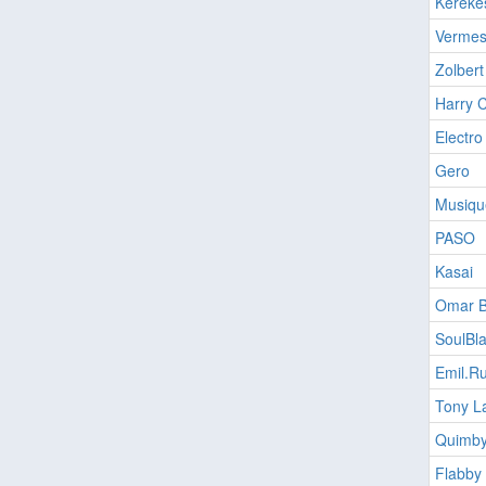
Kereke
Vermes
Zolbert
Harry C
Electro
Gero
Musiqu
PASO
Kasai
Omar B
SoulBla
Emil.Ru
Tony L
Quimb
Flabby