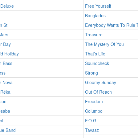
 Deluxe
Free Yourself
Banglades
n St.
Everybody Wants To Rule 
Mars
Treasure
r Day
The Mystery Of You
d Holiday
That's Life
n Bass
Soundcheck
oss
Strong
r Nova
Gloomy Sunday
 Réka
Out Of Reach
oon
Freedom
Csaba
Columbo
nt
F.O.G
lue Band
Tavasz