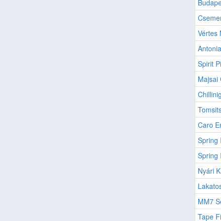
Budape
Csemer
Vértes 
Antonia
Spirit Pi
Majsai
Chillini
Tomsits
Caro E
Spring 
Spring 
Nyári K
Lakatos
MM7 Se
Tape F