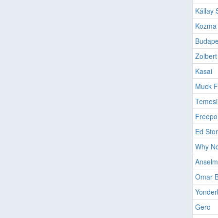
Kállay
Kozma 
Budape
Zolbert
Kasai
Muck F
Temesi
Freepo
Ed Sto
Why No
Anselm
Omar B
Yonder
Gero