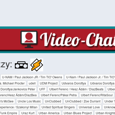
zzy:
U-NAM / Paul Jackson JR / Tim TiO' Owens
U-Nam / Paul Jackson Jr. / Tim Ti
. Michael Procter
udell
UDM Project
Udvaros Dorottya
Udvaros Dorottya 
Dorottya/Jankovics Péter
UFF
Ulbert Ferenc / Hesz Ádám / DiazBeats
Ulber
Ferenc/Hesz Ádám/DiazBea
Ulbert Ferenc/Pákai Petra
Ulbert Ferenc/RitaSoul
's McGee
Uncle Los Music
UnClubbed
UnClubbed / Zoe Durrant
Under 
xperience / Szakonyi Milan
United Spiritual Singers
Universal Love
Unkno
Funk Empire
Uraz Kurt
Urban America
Urban Blues Project
Urban Knight