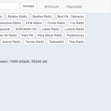
Keresés
Archívum
Kapcsolat
ió
Balaton Rádió
Beatles Rádió
Best FM - Debrecen
Danubius Rádió
EFM Station
Forrás Rádió
Fox Rádió
aposvár
KORONAfm100
Lépés Rádió
Luxfunk Rádió
en Air Rádió
Paks FM
Pécs Aktuál Rádió
Poptarisznya
Szünet Rádió
Tamási Rádió
Táskarádió
Tilos Rádió
esen: 7489 előadó, 59246 dal