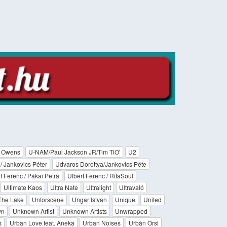
O' Owens
U-NAM/Paul Jackson JR/Tim TiO'
U2
/ Jankovics Péter
Udvaros Dorottya/Jankovics Péte
t Ferenc / Pákai Petra
Ulbert Ferenc / RitaSoul
Ultimate Kaos
Ultra Nate
Ultralight
Ultravaló
The Lake
Unforscene
Ungar Istvan
Unique
United
wn
Unknown Artist
Unknown Artists
Unwrapped
s
Urban Love feat. Aneka
Urban Noises
Urbán Orsi