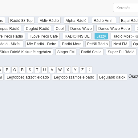
ro
Rádió 88 Top
Aktív Rádió
Alpha Rádió
Rádió Antritt
Bajai Rád
mpus Rádió
Cegléd Rádió
Cool
Dance Wave
Dance Wave Retro
ove Pécs Rádió
I Love Pécs Cafe
RADIO INSIDE
Jazzy
Rádió Most - K
ádió - Mixfall
Mix Rádió - Retro
Rádió Mora
Petőfi Rádió
Next FM
Op
Sirius Rádió Kiskunfélegyháza
Sláger FM
Rádió Smile
Super DJ Rádió
O
P
Q
R
S
T
U
V
W
X
Y
Z
#
Össz
al
Legtöbbet játszott előadó
Legtöbb számos előadó
Legújabb dalok