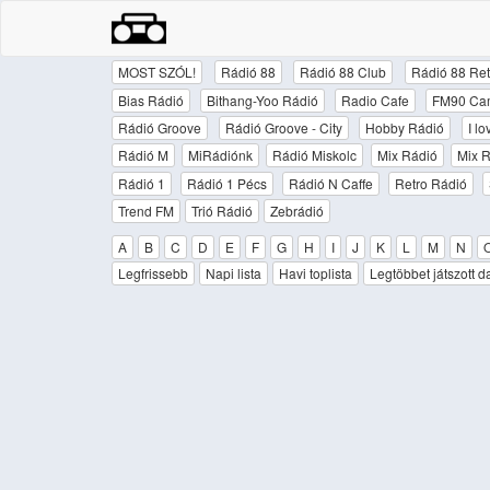
MOST SZÓL!
Rádió 88
Rádió 88 Club
Rádió 88 Ret
Bias Rádió
Bithang-Yoo Rádió
Radio Cafe
FM90 Ca
Rádió Groove
Rádió Groove - City
Hobby Rádió
I l
Rádió M
MiRádiónk
Rádió Miskolc
Mix Rádió
Mix R
Rádió 1
Rádió 1 Pécs
Rádió N Caffe
Retro Rádió
Trend FM
Trió Rádió
Zebrádió
A
B
C
D
E
F
G
H
I
J
K
L
M
N
Legfrissebb
Napi lista
Havi toplista
Legtöbbet játszott d