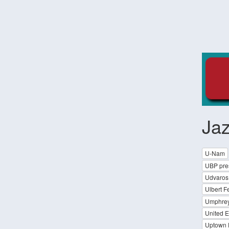
Ja
U-Nam
UBP pres
Udvaros 
Ulbert 
Umphrey
United E
Uptown 