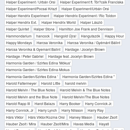
Halper Experiment / Urbán Orsi
Halper Experiment ft. Tör?csik Franciska
Halper Experiment/Pocsai Kriszt
Halper Experiment/Urbán Orsi
Halper Hendrix Experiment
Halper Hendrix Experiment / Ric Toldon
Halper Hendrix Ext.
Halper Hendrix World
Halper László
Halper Quintet
Halper Stone
Hamilton Joe Frank and Dennison
Hammondarium
hancock
Hangold Újra!
Hangutazók
Happy Hour
Happy Mondays
Harcsa Veronika
Harcsa Veronika / Gyémánt Bálint
Harcsa Veronika & Gyemant Balint
Hardage / Jocelyn Brown
Hardage / Peter Gabriel
Hardage feat. Jocelyn Brown
Harmonia Garden / Szirtes Edina 'Mókus'
Harmonia Garden / Szirtes Edina-Mokus
Harmonia Garden/Szirtes Edina '
Harmonia Garden/Szirtes Edina "
Harold Faltermeyer
Harold Little
harold melvin
Harold Melvin / The Blue Notes
Harold Melvin & The Blue Notes
Harold Melvin and the Blue Note
Harold Melvin/The Blue Notes
Harold Rapp III
Harot Balazs
Harry Booker
Harry Connick Jr.
Harry Connick, Jr
Harry Lynch
Harry Nilsson
Harry Ray
Hárs Viktor
Hárs Viktor/Kozma Orsi
Harvey Mason
Hauber Zsolt
Hauber Zsolt / Mira
Hauber Zsolt/Mira
Havas Media
Hayati