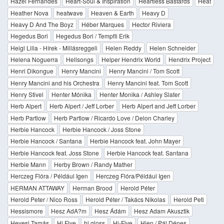
Hazel Fernandes
Heart-Soul & Inspiration
Heartless Bastards
Heat
Heather Nova
heatwave
Heaven & Earth
Heavy D
Heavy D And The Boyz
Héber Marques
Hector Riviera
Hegedus Bori
Hegedus Bori / Tempfli Erik
Heigl Lilla - Hírek - Millásreggeli
Helen Reddy
Helen Schneider
Helena Noguerra
Hellsongs
Helper Hendrix World
Hendrix Project
Henri Dikongue
Henry Mancini
Henry Mancini / Tom Scott
Henry Mancini and his Orchestra
Henry Mancini feat. Tom Scott
Henry Stivel
Henter Mónika
Henter Monika / Ashley Slater
Herb Alpert
Herb Alpert / Jeff Lorber
Herb Alpert and Jeff Lorber
Herb Partlow
Herb Partlow / Ricardo Love / Delon Charley
Herbie Hancock
Herbie Hancock / Joss Stone
Herbie Hancock / Santana
Herbie Hancock feat. John Mayer
Herbie Hancock feat. Joss Stone
Herbie Hancock feat. Santana
Herbie Mann
Herby Brown / Randy Mather
Herczeg Flóra / Például Igen
Herczeg Flóra/Például Igen
HERMAN ATTAWAY
Herman Brood
Herold Péter
Herold Peter / Nico Ross
Herold Péter / Takács Nikolas
Herold Peti
Hessismore
Hesz AdA?m
Hesz Ádám
Hesz Adam Akusztik
Hevesi Tamás
Hi Five
hi gloss
Hi-Five
Hien / Pál Dénes