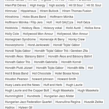
Hien/Pál Dénes
High Inergy
high society
Hil St Soul
Hil St. Soul
Himnusz
Hippiehaus
Hiram Bullock
Hiram Thomas Fusion
Hiroshima
Hobo Blues Band
Hoffmann Mónika
Hoffmann Mónika / Filip Jers
Hofi
Hofi GA(C)za
Hofi Géza
Holdviola
Holéczy Ákos
Holeczy vokal
Holló Aurél
Hollos Ilona
Holly Cole
Hollywood Mon Amour
Hollywood, Mon Amour
Homegrown Syndrome
Homenaje Al Beny
Honky Crew
Hooverphonic
Horst Jankowski
Horvát 'Tojás' Gábor
Horvát Tojás Gábor
Horváth 'Tojás' Gábor Trió / Gereben Zita
Horváth Ákos / Bársony Bálint
Horváth Ákos and Bársony Bálint
Horvath Gabor Trio
Horváth Gabriella
Horváth Kornél
Horváth Plutó József
Horváth Tojás Gábor
Horváth-Mits
Hot
Hot 8 Brass Band
Hot Chocolate
Hotel Bossa Nova
Houston Pearson
howard johnson
Howard Smith
Huey Lewis and the News
Huff and Herb
Hugh Laurie
Hugh Laurie and the Copper Bott
Hugh Masekala
Hugh Masekela
Hummingbird
Hundreds
Hungarian Jazz Allstar
Hungarian Jazz Federation Quartet
Husnullina Regina
Huszák Zsóka
Hydrox
Hyleen Gil