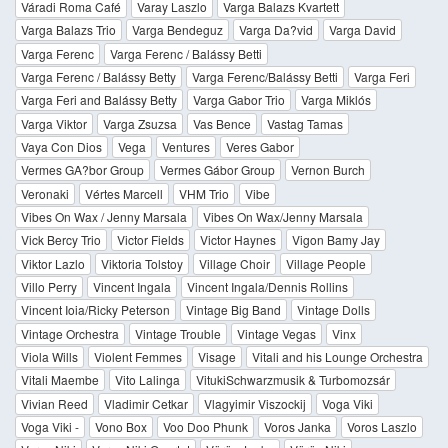
Váradi Roma Café
Varay Laszlo
Varga Balazs Kvartett
Varga Balazs Trio
Varga Bendeguz
Varga Da?vid
Varga David
Varga Ferenc
Varga Ferenc / Balássy Betti
Varga Ferenc / Balássy Betty
Varga Ferenc/Balássy Betti
Varga Feri
Varga Feri and Balássy Betty
Varga Gabor Trio
Varga Miklós
Varga Viktor
Varga Zsuzsa
Vas Bence
Vastag Tamas
Vaya Con Dios
Vega
Ventures
Veres Gabor
Vermes GA?bor Group
Vermes Gábor Group
Vernon Burch
Veronaki
Vértes Marcell
VHM Trio
Vibe
Vibes On Wax / Jenny Marsala
Vibes On Wax/Jenny Marsala
Vick Bercy Trio
Victor Fields
Victor Haynes
Vigon Bamy Jay
Viktor Lazlo
Viktoria Tolstoy
Village Choir
Village People
Villo Perry
Vincent Ingala
Vincent Ingala/Dennis Rollins
Vincent Ioia/Ricky Peterson
Vintage Big Band
Vintage Dolls
Vintage Orchestra
Vintage Trouble
Vintage Vegas
Vinx
Viola Wills
Violent Femmes
Visage
Vitali and his Lounge Orchestra
Vitali Maembe
Vito Lalinga
VitukiSchwarzmusik & Turbomozsár
Vivian Reed
Vladimir Cetkar
Vlagyimir Viszockij
Voga Viki
Voga Viki -
Vono Box
Voo Doo Phunk
Voros Janka
Voros Laszlo