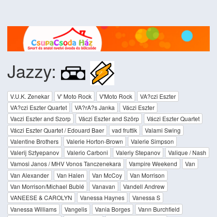
Jazzy:
V.U.K. Zenekar
V' Moto Rock
V'Moto Rock
VA?czi Eszter
VA?czi Eszter Quartet
VA?rA?s Janka
Váczi Eszter
Vaczi Eszter and Szorp
Váczi Eszter and Szörp
Váczi Eszter Quartet
Váczi Eszter Quartet / Edouard Baer
vad fruttik
Valami Swing
Valentine Brothers
Valerie Horton-Brown
Valerie Simpson
Valerij Sztyepanov
Valerio Carboni
Valeriy Stepanov
Valique / Nash
Vamosi Janos / MHV Vonos Tanczenekara
Vampire Weekend
Van
Van Alexander
Van Halen
Van McCoy
Van Morrison
Van Morrison/Michael Bublé
Vanavan
Vandell Andrew
VANEESE & CAROLYN
Vanessa Haynes
Vanessa S
Vanessa Williams
Vangelis
Vania Borges
Vann Burchfield