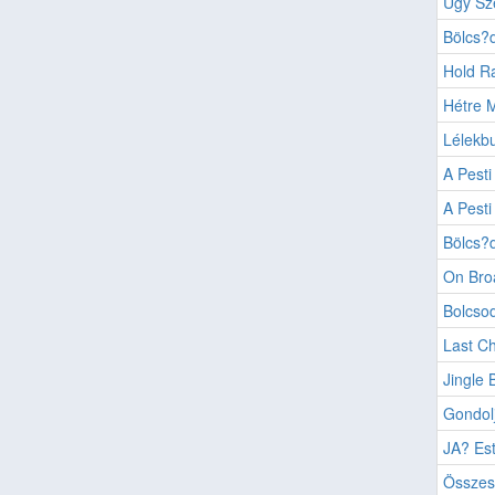
Úgy Sz
Bölcs?d
Hold R
Hétre 
Lélekbu
A Pesti
A Pesti
Bölcs?d
On Bro
Bolcsod
Last Ch
Jingle B
Gondol
JA? Est
Összes