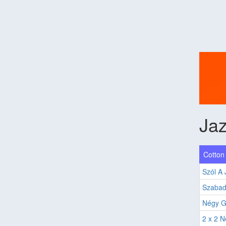
Ja
Cotton 
Szól A 
Szabad
Négy G
2 x 2 N