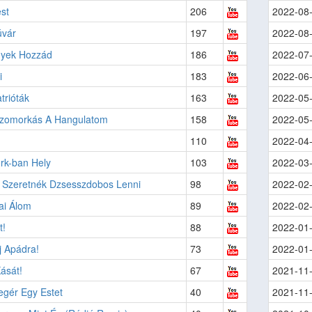
st
206
2022-08
úvár
197
2022-08
yek Hozzád
186
2022-07
i
183
2022-06
trióták
163
2022-05
 Szomorkás A Hangulatom
158
2022-05
110
2022-04
rk-ban Hely
103
2022-03
 Szeretnék Dzsesszdobos Lenni
98
2022-02
ai Álom
89
2022-02
t!
88
2022-01
j Apádra!
73
2022-01
ását!
67
2021-11
egér Egy Estet
40
2021-11