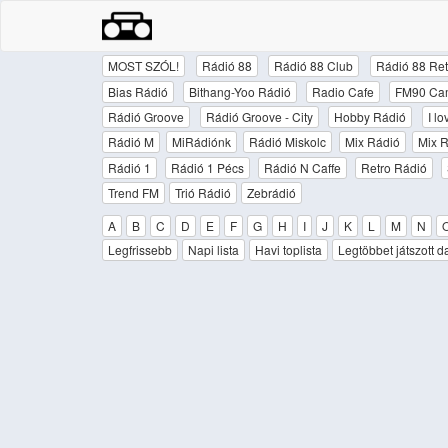
MOST SZÓL!
Rádió 88
Rádió 88 Club
Rádió 88 Ret
Bias Rádió
Bithang-Yoo Rádió
Radio Cafe
FM90 Ca
Rádió Groove
Rádió Groove - City
Hobby Rádió
I l
Rádió M
MiRádiónk
Rádió Miskolc
Mix Rádió
Mix R
Rádió 1
Rádió 1 Pécs
Rádió N Caffe
Retro Rádió
Trend FM
Trió Rádió
Zebrádió
A
B
C
D
E
F
G
H
I
J
K
L
M
N
Legfrissebb
Napi lista
Havi toplista
Legtöbbet játszott d