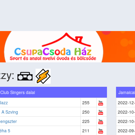
zzy:
Club Singers dalai
Jamaica
Jazz
255
2022-12
 A Szving
250
2022-10
engszter
225
2022-10
éha 5
211
2022-09