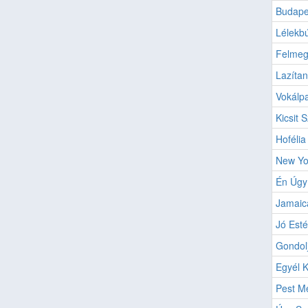
Budape
Lélekb
Felmeg
Lazítan
Vokálpa
Kicsit
Hofélia
New Yo
Én Úgy
Jamaic
Jó Esté
Gondol
Egyél K
Pest M