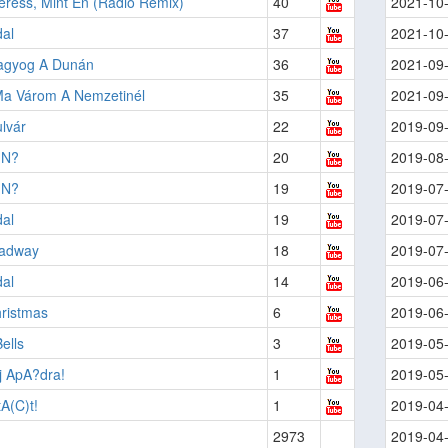
eress, Mint Én (Rádió Remix)
40
2021-10
al
37
2021-10
agyog A Dunán
36
2021-09
Ma Várom A Nemzetinél
35
2021-09
lvár
22
2019-09
 N?
20
2019-08
 N?
19
2019-07
al
19
2019-07
adway
18
2019-07
al
14
2019-06
ristmas
6
2019-06
ells
3
2019-05
j ApA?dra!
1
2019-05
A(C)t!
1
2019-04
2973
2019-04