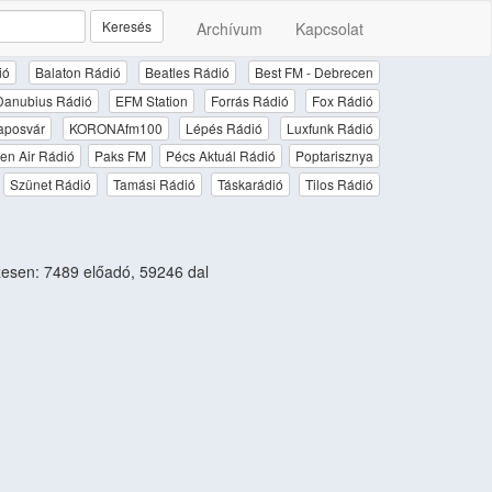
Keresés
Archívum
Kapcsolat
ió
Balaton Rádió
Beatles Rádió
Best FM - Debrecen
Danubius Rádió
EFM Station
Forrás Rádió
Fox Rádió
aposvár
KORONAfm100
Lépés Rádió
Luxfunk Rádió
en Air Rádió
Paks FM
Pécs Aktuál Rádió
Poptarisznya
Szünet Rádió
Tamási Rádió
Táskarádió
Tilos Rádió
esen: 7489 előadó, 59246 dal