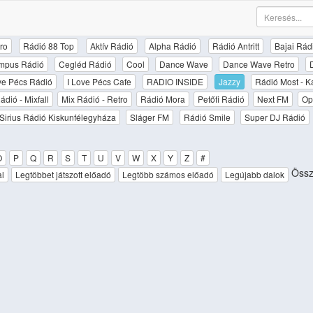
ro
Rádió 88 Top
Aktív Rádió
Alpha Rádió
Rádió Antritt
Bajai Rád
mpus Rádió
Cegléd Rádió
Cool
Dance Wave
Dance Wave Retro
ove Pécs Rádió
I Love Pécs Cafe
RADIO INSIDE
Jazzy
Rádió Most - K
ádió - Mixfall
Mix Rádió - Retro
Rádió Mora
Petőfi Rádió
Next FM
Op
Sirius Rádió Kiskunfélegyháza
Sláger FM
Rádió Smile
Super DJ Rádió
O
P
Q
R
S
T
U
V
W
X
Y
Z
#
Össz
al
Legtöbbet játszott előadó
Legtöbb számos előadó
Legújabb dalok