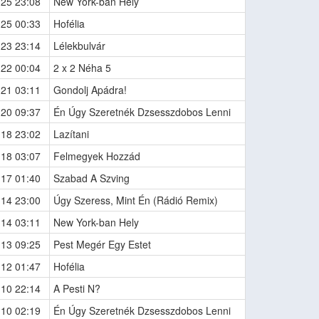
-25 23:08
New York-ban Hely
-25 00:33
Hofélia
-23 23:14
Lélekbulvár
-22 00:04
2 x 2 Néha 5
-21 03:11
Gondolj Apádra!
-20 09:37
Én Úgy Szeretnék Dzsesszdobos Lenni
-18 23:02
Lazítani
-18 03:07
Felmegyek Hozzád
-17 01:40
Szabad A Szving
-14 23:00
Úgy Szeress, Mint Én (Rádió Remix)
-14 03:11
New York-ban Hely
-13 09:25
Pest Megér Egy Estet
-12 01:47
Hofélia
-10 22:14
A Pesti N?
-10 02:19
Én Úgy Szeretnék Dzsesszdobos Lenni