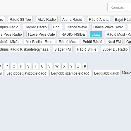
ro
Rádió 88 Top
Aktív Rádió
Alpha Rádió
Rádió Antritt
Bajai Rád
mpus Rádió
Cegléd Rádió
Cool
Dance Wave
Dance Wave Retro
ove Pécs Rádió
I Love Pécs Cafe
RADIO INSIDE
Jazzy
Rádió Most - K
ádió - Mixfall
Mix Rádió - Retro
Rádió Mora
Petőfi Rádió
Next FM
Op
Sirius Rádió Kiskunfélegyháza
Sláger FM
Rádió Smile
Super DJ Rádió
O
P
Q
R
S
T
U
V
W
X
Y
Z
#
Össz
al
Legtöbbet játszott előadó
Legtöbb számos előadó
Legújabb dalok