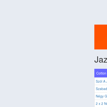
Ja
Cotton 
Szól A 
Szabad
Négy G
2 x 2 N