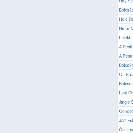
Úgy Sz
Bölcs?d
Hold R
Hétre 
Lélekbu
A Pesti
A Pesti
Bölcs?d
On Bro
Bolcsod
Last Ch
Jingle B
Gondol
JA? Est
Összes