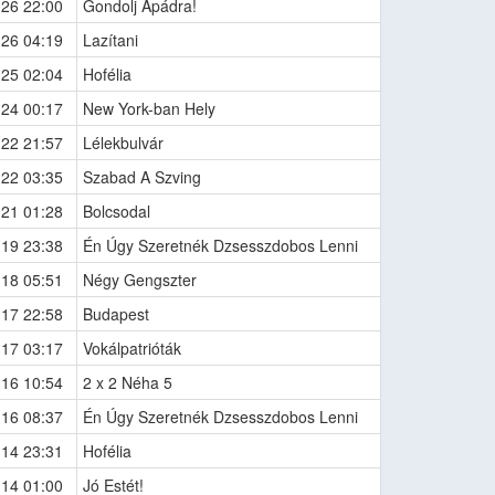
-26 22:00
Gondolj Apádra!
-26 04:19
Lazítani
-25 02:04
Hofélia
-24 00:17
New York-ban Hely
-22 21:57
Lélekbulvár
-22 03:35
Szabad A Szving
-21 01:28
Bolcsodal
-19 23:38
Én Úgy Szeretnék Dzsesszdobos Lenni
-18 05:51
Négy Gengszter
-17 22:58
Budapest
-17 03:17
Vokálpatrióták
-16 10:54
2 x 2 Néha 5
-16 08:37
Én Úgy Szeretnék Dzsesszdobos Lenni
-14 23:31
Hofélia
-14 01:00
Jó Estét!