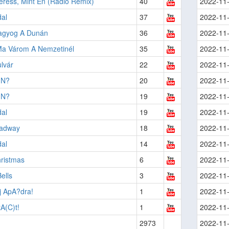
eress, Mint Én (Rádió Remix)
40
2022-11
al
37
2022-11
agyog A Dunán
36
2022-11
Ma Várom A Nemzetinél
35
2022-11
lvár
22
2022-11
 N?
20
2022-11
 N?
19
2022-11
al
19
2022-11
adway
18
2022-11
al
14
2022-11
ristmas
6
2022-11
ells
3
2022-11
j ApA?dra!
1
2022-11
A(C)t!
1
2022-11
2973
2022-11