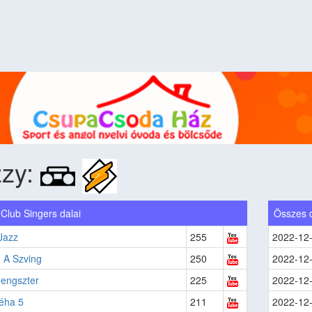
zzy:
Club Singers dalai
Összes 
Jazz
255
2022-12
 A Szving
250
2022-12
engszter
225
2022-12
éha 5
211
2022-12