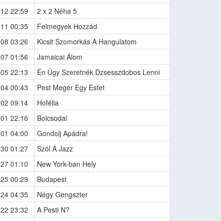
-12 22:59
2 x 2 Néha 5
-11 00:35
Felmegyek Hozzád
-08 03:26
Kicsit Szomorkás A Hangulatom
-07 01:56
Jamaicai Álom
-05 22:13
Én Úgy Szeretnék Dzsesszdobos Lenni
-04 00:43
Pest Megér Egy Estet
-02 09:14
Hofélia
-01 22:16
Bolcsodal
-01 04:00
Gondolj Apádra!
-30 01:27
Szól A Jazz
-27 01:10
New York-ban Hely
-25 00:29
Budapest
-24 04:35
Négy Gengszter
-22 23:32
A Pesti N?