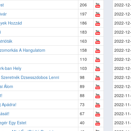
st
206
2022-12
úvár
197
2022-12
yek Hozzád
186
2022-12
i
183
2022-12
trióták
163
2022-12
 Szomorkás A Hangulatom
158
2022-12
110
2022-12
rk-ban Hely
103
2022-12
 Szeretnék Dzsesszdobos Lenni
98
2022-12
ai Álom
89
2022-12
t!
88
2022-11
j Apádra!
73
2022-11
ását!
67
2022-11
egér Egy Estet
40
2022-11