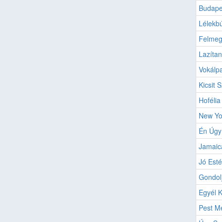
Budape
Lélekb
Felmeg
Lazítan
Vokálpa
Kicsit
Hofélia
New Yo
Én Úgy
Jamaic
Jó Esté
Gondol
Egyél K
Pest M