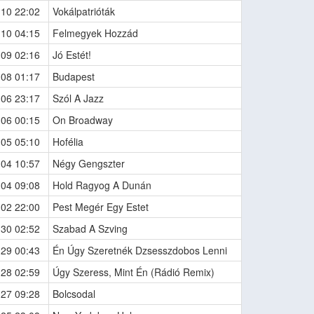
-10 22:02
Vokálpatrióták
-10 04:15
Felmegyek Hozzád
-09 02:16
Jó Estét!
-08 01:17
Budapest
-06 23:17
Szól A Jazz
-06 00:15
On Broadway
-05 05:10
Hofélia
-04 10:57
Négy Gengszter
-04 09:08
Hold Ragyog A Dunán
-02 22:00
Pest Megér Egy Estet
-30 02:52
Szabad A Szving
-29 00:43
Én Úgy Szeretnék Dzsesszdobos Lenni
-28 02:59
Úgy Szeress, Mint Én (Rádió Remix)
-27 09:28
Bolcsodal