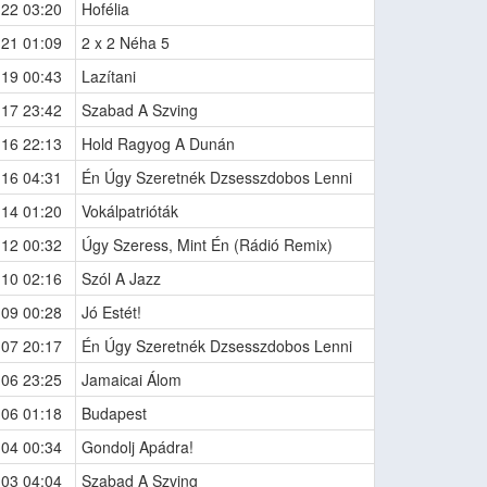
-22 03:20
Hofélia
-21 01:09
2 x 2 Néha 5
-19 00:43
Lazítani
-17 23:42
Szabad A Szving
-16 22:13
Hold Ragyog A Dunán
-16 04:31
Én Úgy Szeretnék Dzsesszdobos Lenni
-14 01:20
Vokálpatrióták
-12 00:32
Úgy Szeress, Mint Én (Rádió Remix)
-10 02:16
Szól A Jazz
-09 00:28
Jó Estét!
-07 20:17
Én Úgy Szeretnék Dzsesszdobos Lenni
-06 23:25
Jamaicai Álom
-06 01:18
Budapest
-04 00:34
Gondolj Apádra!
-03 04:04
Szabad A Szving