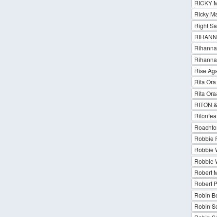
RICKY 
Ricky Ma
Right Sa
RIHANNA
Rihanna 
Rihanna
Rise Aga
Rita Ora
Rita Or
RITON &
Ritonfea
Roachfo
Robbie 
Robbie W
Robbie 
Robert M
Robert P
Robin B
Robin Sc