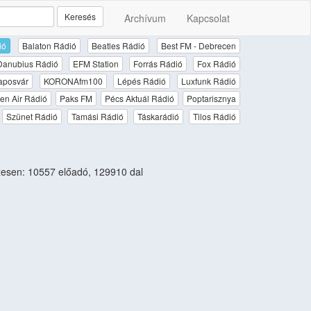
Keresés
Archívum
Kapcsolat
ió
Balaton Rádió
Beatles Rádió
Best FM - Debrecen
Danubius Rádió
EFM Station
Forrás Rádió
Fox Rádió
aposvár
KORONAfm100
Lépés Rádió
Luxfunk Rádió
en Air Rádió
Paks FM
Pécs Aktuál Rádió
Poptarisznya
Szünet Rádió
Tamási Rádió
Táskarádió
Tilos Rádió
esen: 10557 előadó, 129910 dal