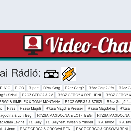
ai Rádió:
R`N`G
R-GO
R-port
R?cz Gerg
R?cz Gerg?
R?cz Gerg? / ?v
R?cz Ge
g? / Sziszi
R?CZ GERG? & ?V
R?CZ GERG? & D?R HENI
R?CZ GERG? &
ERG? & SIMPLEX & TOMY MONTANA
R?CZ GERG? & SZISZI
R?cz Gerg? fea
pp
R?zs
R?zsa Magdi
R?zsa Magdi & Presser
R?zsa Magdolna
R?zsa 
gdolna & Lofti Begi
R?ZSA MAGDOLNA & LOTFI BEGI
R?ZSA MAGDOLNA 
eat.Adam Levine
R. Kelly
R. Kelly feat. Wysen & Yindell
R.A.Taylor
R.A.Tay
at. U-Jean
RÁCZ GERG? & ORSOVAI RENI
RÁCZ GERGO & ORSOVAI RENI