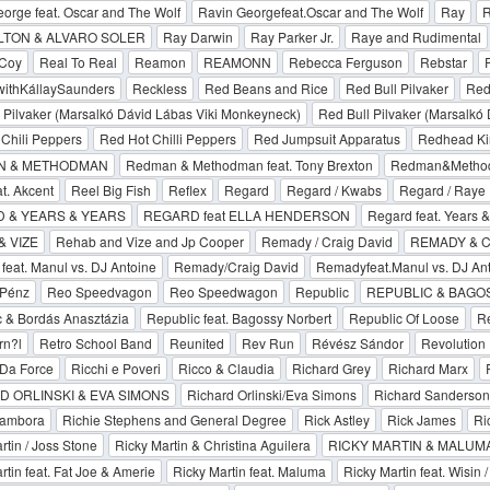
orge feat. Oscar and The Wolf
Ravin Georgefeat.Oscar and The Wolf
Ray
R
LTON & ALVARO SOLER
Ray Darwin
Ray Parker Jr.
Raye and Rudimental
Coy
Real To Real
Reamon
REAMONN
Rebecca Ferguson
Rebstar
withKállaySaunders
Reckless
Red Beans and Rice
Red Bull Pilvaker
Red
 Pilvaker (Marsalkó Dávid Lábas Viki Monkeyneck)
Red Bull Pilvaker (Marsalk
Chili Peppers
Red Hot Chilli Peppers
Red Jumpsuit Apparatus
Redhead Ki
N & METHODMAN
Redman & Methodman feat. Tony Brexton
Redman&Methodm
t. Akcent
Reel Big Fish
Reflex
Regard
Regard / Kwabs
Regard / Raye
 & YEARS & YEARS
REGARD feat ELLA HENDERSON
Regard feat. Years &
& VIZE
Rehab and Vize and Jp Cooper
Remady / Craig David
REMADY & C
eat. Manul vs. DJ Antoine
Remady/Craig David
Remadyfeat.Manul vs. DJ An
Pénz
Reo Speedvagon
Reo Speedwagon
Republic
REPUBLIC & BAGO
 & Bordás Anasztázia
Republic feat. Bagossy Norbert
Republic Of Loose
Re
rn?l
Retro School Band
Reunited
Rev Run
Révész Sándor
Revolution
 Da Force
Ricchi e Poveri
Ricco & Claudia
Richard Grey
Richard Marx
D ORLINSKI & EVA SIMONS
Richard Orlinski/Eva Simons
Richard Sanderson
Sambora
Richie Stephens and General Degree
Rick Astley
Rick James
Ri
rtin / Joss Stone
Ricky Martin & Christina Aguilera
RICKY MARTIN & MALUM
rtin feat. Fat Joe & Amerie
Ricky Martin feat. Maluma
Ricky Martin feat. Wisin 