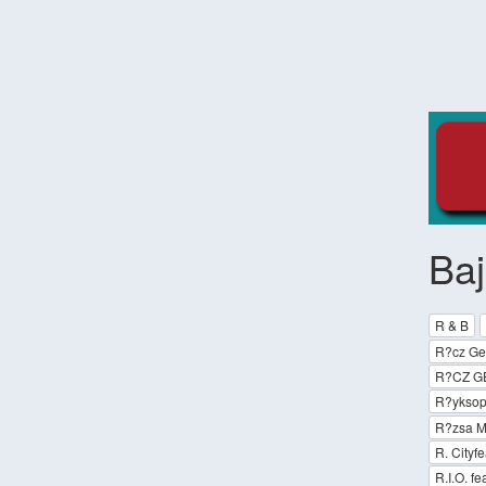
Baj
R & B
R?cz Ger
R?CZ G
R?ykso
R?zsa Ma
R. Cityf
R.I.O. fe