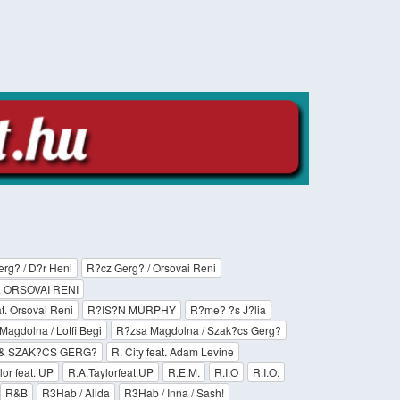
rg? / D?r Heni
R?cz Gerg? / Orsovai Reni
 ORSOVAI RENI
t. Orsovai Reni
R?IS?N MURPHY
R?me? ?s J?lia
Magdolna / Lotfi Begi
R?zsa Magdolna / Szak?cs Gerg?
& SZAK?CS GERG?
R. City feat. Adam Levine
lor feat. UP
R.A.Taylorfeat.UP
R.E.M.
R.I.O
R.I.O.
R&B
R3Hab / Alida
R3Hab / Inna / Sash!