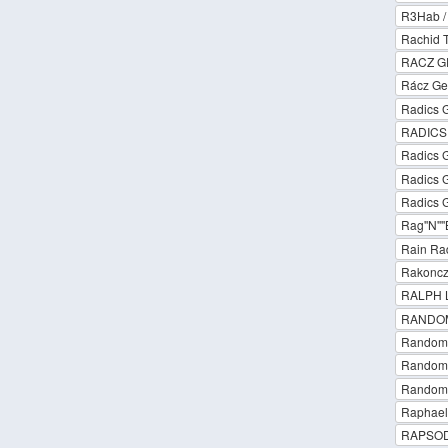
R3Hab /
Rachid 
RACZ G
Rácz Ge
Radics G
RADICS 
Radics G
Radics 
Radics Gi
Rag''N''
Rain Ra
Rakoncza
RALPH 
RANDOM 
Random T
Random T
Random T
Raphael
RAPSOD