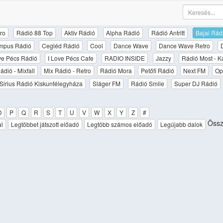
ro
Rádió 88 Top
Aktív Rádió
Alpha Rádió
Rádió Antritt
Bajai Rád
mpus Rádió
Cegléd Rádió
Cool
Dance Wave
Dance Wave Retro
ove Pécs Rádió
I Love Pécs Cafe
RADIO INSIDE
Jazzy
Rádió Most - K
ádió - Mixfall
Mix Rádió - Retro
Rádió Mora
Petőfi Rádió
Next FM
Op
Sirius Rádió Kiskunfélegyháza
Sláger FM
Rádió Smile
Super DJ Rádió
O
P
Q
R
S
T
U
V
W
X
Y
Z
#
Össz
al
Legtöbbet játszott előadó
Legtöbb számos előadó
Legújabb dalok