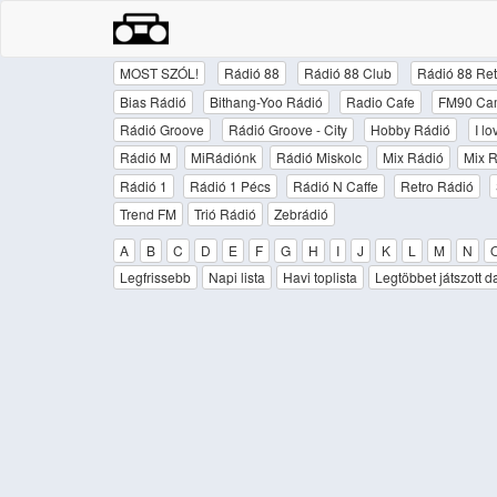
MOST SZÓL!
Rádió 88
Rádió 88 Club
Rádió 88 Ret
Bias Rádió
Bithang-Yoo Rádió
Radio Cafe
FM90 Ca
Rádió Groove
Rádió Groove - City
Hobby Rádió
I l
Rádió M
MiRádiónk
Rádió Miskolc
Mix Rádió
Mix R
Rádió 1
Rádió 1 Pécs
Rádió N Caffe
Retro Rádió
Trend FM
Trió Rádió
Zebrádió
A
B
C
D
E
F
G
H
I
J
K
L
M
N
Legfrissebb
Napi lista
Havi toplista
Legtöbbet játszott d