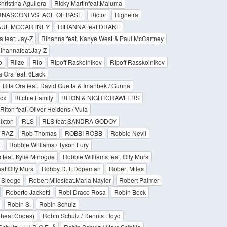
hristina Aguilera
Ricky Martinfeat.Maluma
RNASCONI VS. ACE OF BASE
Rictor
Righeira
AUL MCCARTNEY
RIHANNA feat DRAKE
 feat. Jay-Z
Rihanna feat. Kanye West & Paul McCartney
ihannafeat.Jay-Z
o
Riize
Rio
Ripoff Raskolnikov
Ripoff Rasskolnikov
a Ora feat. 6Lack
Rita Ora feat. David Guetta & Imanbek / Gunna
Xcx
Ritchie Family
RITON & NIGHTCRAWLERS
Riton feat. Oliver Heldens / Vula
ixton
RLS
RLS feat SANDRA GODOY
' RAZ
Rob Thomas
ROBBI ROBB
Robbie Nevil
E
Robbie Williams / Tyson Fury
 feat. Kylie Minogue
Robbie Williams feat. Olly Murs
at.Olly Murs
Robby D. ft.Dopeman
Robert Miles
y Sledge
Robert Milesfeat.Maria Nayler
Robert Palmer
Roberto Jacketti
Robi Draco Rosa
Robin Beck
Robin S.
Robin Schulz
Cheat Codes)
Robin Schulz / Dennis Lloyd