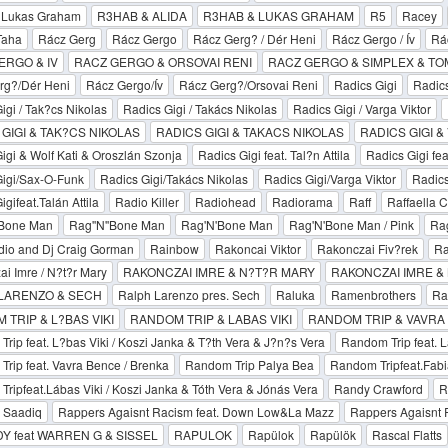
 Lukas Graham
R3HAB & ALIDA
R3HAB & LUKAS GRAHAM
R5
Racey
Taha
Rácz Gerg
Rácz Gergo
Rácz Gerg? / Dér Heni
Rácz Gergo / Ív
Rác
ERGO & IV
RACZ GERGO & ORSOVAI RENI
RACZ GERGO & SIMPLEX & T
rg?/Dér Heni
Rácz Gergo/Ív
Rácz Gerg?/Orsovai Reni
Radics Gigi
Radics
igi / Tak?cs Nikolas
Radics Gigi / Takács Nikolas
Radics Gigi / Varga Viktor
GIGI & TAK?CS NIKOLAS
RADICS GIGI & TAKACS NIKOLAS
RADICS GIGI &
igi & Wolf Kati & Oroszlán Szonja
Radics Gigi feat. Tal?n Attila
Radics Gigi feat
Gigi/Sax-O-Funk
Radics Gigi/Takács Nikolas
Radics Gigi/Varga Viktor
Radics
gifeat.Talán Attila
Radio Killer
Radiohead
Radiorama
Raff
Raffaella C
''Bone Man
Rag''N''Bone Man
Rag'N'Bone Man
Rag'N'Bone Man / Pink
Ra
dio and Dj Craig Gorman
Rainbow
Rakoncai Viktor
Rakonczai Fiv?rek
Ra
i Imre / N?t?r Mary
RAKONCZAI IMRE & N?T?R MARY
RAKONCZAI IMRE &
LARENZO & SECH
Ralph Larenzo pres. Sech
Raluka
Ramenbrothers
Ra
TRIP & L?BAS VIKI
RANDOM TRIP & LABAS VIKI
RANDOM TRIP & VAVRA
rip feat. L?bas Viki / Koszi Janka & T?th Vera & J?n?s Vera
Random Trip feat. L
rip feat. Vavra Bence / Brenka
Random Trip Palya Bea
Random Tripfeat.Fabia
ripfeat.Lábas Viki / Koszi Janka & Tóth Vera & Jónás Vera
Randy Crawford
R
 Saadiq
Rappers Agaisnt Racism feat. Down Low&La Mazz
Rappers Agaisnt
Y feat WARREN G & SISSEL
RAPULOK
Rapülok
Rapülök
Rascal Flatts