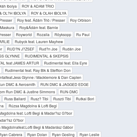
láh Ibolya
ROY & ADAM TRIO
& OL?H IBOLYA
ROY & OLAH IBOLYA
 Presser
Roy feat. Ádám Trió / Presser
Roy Orbison
Maskura
Roy&Ádám feat. Barnie
Presser
Royworld
Rozalla
Röyksopp
Ru Paul
ARLIE
Rubyck feat. Lauren Mayhew
er
RUD?N J?ZSEF
Rud?n Joe
Rudán Joe
SS GLYNNE
RUDIMENTAL & SKEPSIS
AL feat JAMES ARTUR
Rudimental feat. Ella Eyre
Rudimental feat. Ray Blk & Stefflon Don
talfeat.Jess Glynne / Macklemore & Dan Caplen
un DMC & Aerosmith
RUN DMC & JAGGED EDGE
om Run DMC & Justine Simmons
RUN-DMC
Russ Ballard
Rusz? Tibi
Ruszó Tibi
Rutkai Bori
na
Rúzsa Magdolna & Lofti Begi
agdolna feat. Lofti Begi & Madar?sz G?bor
Madar?sz G?bor
 Magdolnafeat.Lofti Begi & Madarász Gábor
Ryan Cabrera
Ryan Dolan
Ryan Gosling
Ryan Leslie