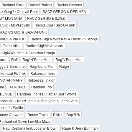
Rachael Starr
Rachel Platten
Rachel Stevens
z Gerg? / Orsovai Reni
RACZ GERGO & DER HENI
OMY MONTANA
RACZ GERGO & SZISZI
 Gigi / Mr.Vasovski
Radics Gigi / Sax-O-Funk
RADICS GIGI & SAX-O-FUNK
 VARGA VIKTOR
Radics Gigi & Wolf Kati & Oroszl?n Szonja
. Talán Attila
Radics Gigi/Mr.Vasovski
 Gigi&Wolf Kati & Oroszlán Szonja
arra
Rafi
Rag''N''Bone Man
Rag'N'Bone Man
gga 2 Sunshine
Ragnbone Man
Raign
konczai Fivérek
Rakonczai Imre
 NOTAR MARY
Rakonczai Viktor
mi
RAMONES
Random Trip
 BENCE
Random Trip feat. Fabian Juli / Wolfie
ábas Viki / Koszi Janka & Tóth Vera & Jónás Vera
n Juli / Wolfie
andy Craword
Randy Travis
RANI
Rap?l?k
 Racismfeat.Down Low&La Mazz
Raul Orellana feat. Jocelyn Brown
Raun & Jerry Burnham