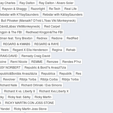
ay Charles
Ray Dalton
Ray Dalton / Alvaro Soler
Rayvon & Shaggy
Razorlight
Re-Tech
Real Life
Rebstar with K?llaySaunders
Rebstar with KállaySaunders
 Bull Pilvaker (Marsalk? D?vid L?bas Viki Monkeyneck)
ó DávidLábas VikiMonkeyneck)
Red Carpet
ngpin & The FBI
Redhead Kingpin&The FBI
an feat. Tony Brexton
Rednex
Redone
RedRed
REGARD & KWABS
REGARD & RAYE
 Years
Regard X Ella Henderson
Regina
Rehab
RAIG DAVID
Remady Craig David
toine
Remi Nicole
REMME
Remzee
Rendes P?nz
SSY NORBERT
Republic & Bord?s Anaszt?zia
public&Bordás Anasztázia
Republica
Republik
Res
Revolver
Riblja ?orba
Riblja Corba
Riblja ?orba
Richard Nate
Richard Orlinski / Eva Simons
Richard X vs. Liberty X
Richard Xvs.Liberty X
cky
Ricky feat. Sárky
Ricky Martin
A
RICKY MARTIN CON JOSS STONE
/ Yandel
Ricky Martin Joss Stone