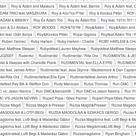
Ádám
Roy & Ádám and Maskura
Roy & Ádám feat. Barnie
Roy & Ádám feat. O
DAM TRIO feat. MASZKURA
Roy & Kov?cs P?ter
Roy & Kovács Péter
ROY 
 ADAM & BINHKY
Roy És Ádám Trió
Roy és ÁdámTrió
Roy feat. ?d?m Tri? /
son & DJ Allstars
ROY WOODS
ROY&?D?M
Roy&Ádám
Roy&Ádám and 
 feat. Oláh Ibolya
Roy&Kovács Péter
Royal Gigolos
Royfeat.Ádám Trió / 
Ruben Gomez
Ruby Harlem
Ruby Harlem / Charlie
RUBY HARLEM & CH
eat. Matthew Steeper
Rubyckfeat.Lauren Mayhew
Rubyckfeat.Matthew Steep
JOZSEF
Rudenko
Rudimental
Rudimental / Rita Ora
RUDIMENTAL & JE
al & Skepsis with Charlotte Plank
RUDIMENTAL feat ELLA EYRE
RUDIMENT
al feat. James Arthur
Rudimental feat. Jess Glynne / Macklemore & Dan Caplen
al/Rita Ora
Rudimentalfeat.Ella Eyre
Rudimentalfeat.James Arthur
Rudimen
alfeat.Ray Blk & Stefflon Don
Rudy Mancuso
Rufus Thomas
Run DMC
R
 vs. Jason Nevins
Run DMC&Aerosmith
Run DMCvs.Jason Nevins
Run Fr
C V'S JASON NEVINS
Rupert Pope / Giles Palmer
Rupert Pope/Giles Palmer
Rúzsa Magdi
Rúzsa Magdi & Presser
Rúzsa Magdi&Presser
Rúzsa Magdol
MAGDOLNA & LOTFI BEGI
RUZSA MAGDOLNA & SZAKACS GERGO
Ruzsa M
gdolna feat. Lofti Begi & Madarász Gábor
Ruzsa Magdolna feat. Lotfi Begi & 
gdolna feat. Lotfi Begi & Madarász Gábor
Rúzsa Magdolna&Lofti Begi
Ruzsa
gdolnafeat.Lotfi Begi & Madarász Gábor
Rúzsamagdolna
Ryan Bingham