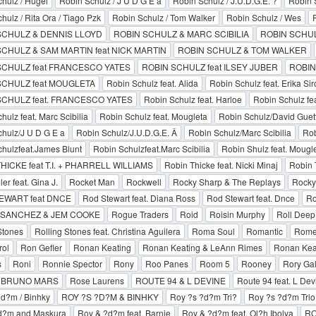
hulz / Hugel
Robin Schulz / J U D G E a
Robin Schulz / J.U.D.G.E. ?
Robin S
hulz / Rita Ora / Tiago Pzk
Robin Schulz / Tom Walker
Robin Schulz / Wes
SCHULZ & DENNIS LLOYD
ROBIN SCHULZ & MARC SCIBILIA
ROBIN SCHUL
CHULZ & SAM MARTIN feat NICK MARTIN
ROBIN SCHULZ & TOM WALKER
SCHULZ feat FRANCESCO YATES
ROBIN SCHULZ feat ILSEY JUBER
ROBIN
SCHULZ feat MOUGLETA
Robin Schulz feat. Alida
Robin Schulz feat. Erika Sir
SCHULZ feat. FRANCESCO YATES
Robin Schulz feat. Harloe
Robin Schulz fe
hulz feat. Marc Scibilia
Robin Schulz feat. Mougleta
Robin Schulz/David Guet
hulz/J U D G E a
Robin Schulz/J.U.D.G.E. Â
Robin Schulz/Marc Scibilia
Rob
hulzfeat.James Blunt
Robin Schulzfeat.Marc Scibilia
Robin Shulz feat. Mougl
HICKE feat T.I. + PHARRELL WILLIAMS
Robin Thicke feat. Nicki Minaj
Robin 
er feat. Gina J.
Rocket Man
Rockwell
Rocky Sharp & The Replays
Rocky
EWART feat DNCE
Rod Stewart feat. Diana Ross
Rod Stewart feat. Dnce
Ro
SANCHEZ & JEM COOKE
Rogue Traders
Roid
Roisin Murphy
Roll Deep 
Stones
Rolling Stones feat. Christina Aguilera
Roma Soul
Romantic
Rom
rol
Ron Gefler
Ronan Keating
Ronan Keating & LeAnn Rimes
Ronan Keat
s
Roni
Ronnie Spector
Rony
Roo Panes
Room 5
Rooney
Rory Gal
 BRUNO MARS
Rose Laurens
ROUTE 94 & L DEVINE
Route 94 feat. L Dev
d?m / Binhky
ROY ?S ?D?M & BINHKY
Roy ?s ?d?m Tri?
Roy ?s ?d?m Trio
d?m and Maskura
Roy & ?d?m feat. Barnie
Roy & ?d?m feat. Ol?h Ibolya
RO