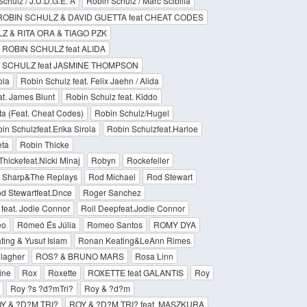
chulz / J.U.D.G.E. Â
Robin Schulz / Marc Scibilia
ROBIN SCHULZ & DAVID GUETTA feat CHEAT CODES
Z & RITA ORA & TIAGO PZK
ROBIN SCHULZ feat ALIDA
 SCHULZ feat JASMINE THOMPSON
ola
Robin Schulz feat. Felix Jaehn / Alida
at. James Blunt
Robin Schulz feat. Kiddo
ta (Feat. Cheat Codes)
Robin Schulz/Hugel
in Schulzfeat.Erika Sirola
Robin Schulzfeat.Harloe
eta
Robin Thicke
Thickefeat.Nicki Minaj
Robyn
Rockefeller
 Sharp&The Replays
Rod Michael
Rod Stewart
d Stewartfeat.Dnce
Roger Sanchez
feat. Jodie Connor
Roll Deepfeat.Jodie Connor
eo
Rómeó És Júlia
Romeo Santos
ROMY DYA
ing & Yusuf Islam
Ronan Keating&LeAnn Rimes
lagher
ROS? & BRUNO MARS
Rosa Linn
ine
Rox
Roxette
ROXETTE feat GALANTIS
Roy
Roy ?s ?d?mTri?
Roy & ?d?m
Y & ?D?M TRI?
ROY & ?D?M TRI? feat. MASZKURA