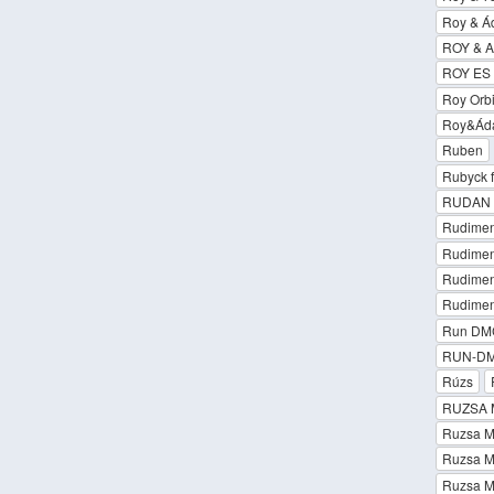
Roy & 
ROY & A
ROY ES
Roy Orbi
Roy&Ádám
Ruben
Rubyck f
RUDAN 
Rudiment
Rudiment
Rudiment
Rudiment
Run DMC
RUN-DM
Rúzs
RUZSA 
Ruzsa Ma
Ruzsa Ma
Ruzsa Ma