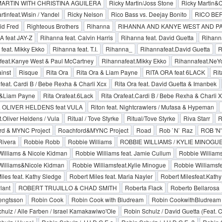
MARTIN WITH CHRISTINA AGUILERA
Ricky Martin/Joss Stone
Ricky Martin&C
rtinfeat.Wisin / Yandel
Ricky Nelson
Rico Bass vs. Deejay Bonito
RICO BE
id Fred
Righteous Brothers
Rihanna
RIHANNA AND KANYE WEST AND P
 feat JAY-Z
Rihanna feat. Calvin Harris
Rihanna feat. David Guetta
Rihanna
feat. Mikky Ekko
Rihanna feat. T.I.
Rihanna_
Rihannafeat.David Guetta
R
feat.Kanye West & Paul McCartney
Rihannafeat.Mikky Ekko
Rihannafeat.NeY
inst
Risque
Rita Ora
Rita Ora & Liam Payne
RITA ORA feat 6LACK
Rit
 feat. Cardi B / Bebe Rexha & Charli Xcx
Rita Ora feat. David Guetta & Imanbek
a&Liam Payne
Rita Orafeat.6Lack
Rita Orafeat.Cardi B / Bebe Rexha & Charli 
 OLIVER HELDENS feat VULA
Riton feat. Nightcrawlers / Mufasa & Hypeman
t.Oliver Heldens / Vula
Ritual / Tove Styrke
Ritual/Tove Styrke
Riva Starr
R
rd & MYNC Project
Roachford&MYNC Project
Road
Rob `N` Raz
ROB 'N
Rivera
Robbie Robb
Robbie Williams
ROBBIE WILLIAMS / KYLIE MINOGU
illiams & Nicole Kidman
Robbie Williams feat. Jamie Cullum
Robbie Williams
Williams&Nicole Kidman
Robbie Williamsfeat.Kylie Minogue
Robbie Williamsfe
iles feat. Kathy Sledge
Robert Miles feat. Maria Nayler
Robert Milesfeat.Kath
lant
ROBERT TRUJILLO & CHAD SMITH
Roberta Flack
Roberto Bellarosa
engtsson
Robin Cook
Robin Cook with Bludream
Robin CookwithBludream
hulz / Alle Farben / Israel Kamakawiwo'Ole
Robin Schulz / David Guetta (Feat. 