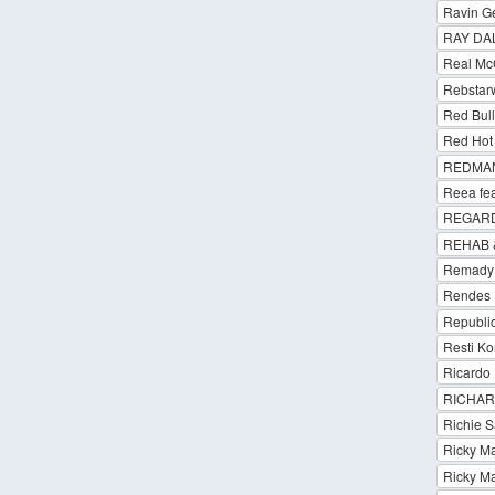
Ravin Ge
RAY DA
Real Mc
Rebstar
Red Bull
Red Hot 
REDMA
Reea fea
REGARD
REHAB 
Remady f
Rendes 
Republic
Resti Ko
Ricardo
RICHAR
Richie 
Ricky Ma
Ricky Ma