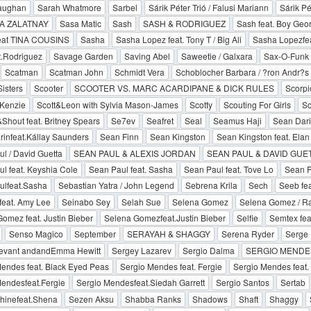
aughan
Sarah Whatmore
Sarbel
Sárik Péter Trió / Falusi Mariann
Sárik Pé
A ZALATNAY
Sasa Matic
Sash
SASH & RODRIGUEZ
Sash feat. Boy Geo
eat TINA COUSINS
Sasha
Sasha Lopez feat. Tony T / Big Ali
Sasha Lopezfeat
t.Rodriguez
Savage Garden
Saving Abel
Saweetie / Galxara
Sax-O-Funk
Scatman
Scatman John
Schmidt Vera
Schoblocher Barbara / ?ron Andr?s
Sisters
Scooter
SCOOTER VS. MARC ACARDIPANE & DICK RULES
Scorpi
cKenzie
Scott&Leon with Sylvia Mason-James
Scotty
Scouting For Girls
Sc
hout feat. Britney Spears
Se7ev
Seafret
Seal
Seamus Haji
Sean Dari
infeat.Kállay Saunders
Sean Finn
Sean Kingston
Sean Kingston feat. Elan
l / David Guetta
SEAN PAUL & ALEXIS JORDAN
SEAN PAUL & DAVID GUE
l feat. Keyshia Cole
Sean Paul feat. Sasha
Sean Paul feat. Tove Lo
Sean P
ulfeat.Sasha
Sebastian Yatra / John Legend
Sebrena Krila
Sech
Seeb fe
feat. Amy Lee
Seinabo Sey
Selah Sue
Selena Gomez
Selena Gomez / R
omez feat. Justin Bieber
Selena Gomezfeat.Justin Bieber
Selfie
Semtex fea
Senso Magico
September
SERAYAH & SHAGGY
Serena Ryder
Serge 
evant andandEmma Hewitt
Sergey Lazarev
Sergio Dalma
SERGIO MENDES
endes feat. Black Eyed Peas
Sergio Mendes feat. Fergie
Sergio Mendes feat. 
endesfeat.Fergie
Sergio Mendesfeat.Siedah Garrett
Sergio Santos
Sertab
hinefeat.Shena
Sezen Aksu
Shabba Ranks
Shadows
Shaft
Shaggy