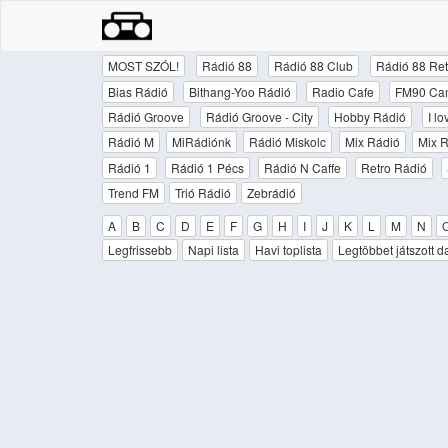
MOST SZÓL!
Rádió 88
Rádió 88 Club
Rádió 88 Ret
Bias Rádió
Bithang-Yoo Rádió
Radio Cafe
FM90 Ca
Rádió Groove
Rádió Groove - City
Hobby Rádió
I l
Rádió M
MiRádiónk
Rádió Miskolc
Mix Rádió
Mix R
Rádió 1
Rádió 1 Pécs
Rádió N Caffe
Retro Rádió
Trend FM
Trió Rádió
Zebrádió
A
B
C
D
E
F
G
H
I
J
K
L
M
N
Legfrissebb
Napi lista
Havi toplista
Legtöbbet játszott d