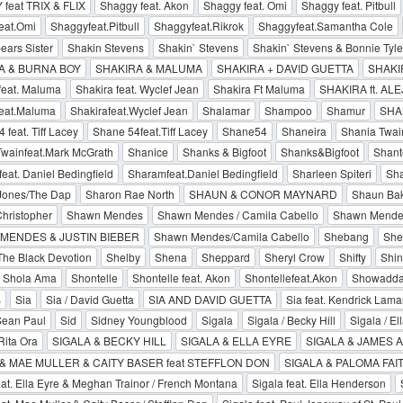
feat TRIX & FLIX
Shaggy feat. Akon
Shaggy feat. Omi
Shaggy feat. Pitbull
eat.Omi
Shaggyfeat.Pitbull
Shaggyfeat.Rikrok
Shaggyfeat.Samantha Cole
ars Sister
Shakin Stevens
Shakin` Stevens
Shakin` Stevens & Bonnie Tyle
A & BURNA BOY
SHAKIRA & MALUMA
SHAKIRA + DAVID GUETTA
SHAKI
feat. Maluma
Shakira feat. Wyclef Jean
Shakira Ft Maluma
SHAKIRA ft. A
feat.Maluma
Shakirafeat.Wyclef Jean
Shalamar
Shampoo
Shamur
SHA
 feat. Tiff Lacey
Shane 54feat.Tiff Lacey
Shane54
Shaneira
Shania Twai
Twainfeat.Mark McGrath
Shanice
Shanks & Bigfoot
Shanks&Bigfoot
Shant
eat. Daniel Bedingfield
Sharamfeat.Daniel Bedingfield
Sharleen Spiteri
Sha
Jones/The Dap
Sharon Rae North
SHAUN & CONOR MAYNARD
Shaun Ba
hristopher
Shawn Mendes
Shawn Mendes / Camila Cabello
Shawn Mendes 
MENDES & JUSTIN BIEBER
Shawn Mendes/Camila Cabello
Shebang
She
The Black Devotion
Shelby
Shena
Sheppard
Sheryl Crow
Shifty
Shi
Shola Ama
Shontelle
Shontelle feat. Akon
Shontellefeat.Akon
Showadd
S
Sia
Sia / David Guetta
SIA AND DAVID GUETTA
Sia feat. Kendrick Lama
Sean Paul
Sid
Sidney Youngblood
Sigala
Sigala / Becky Hill
Sigala / El
Rita Ora
SIGALA & BECKY HILL
SIGALA & ELLA EYRE
SIGALA & JAMES 
 & MAE MULLER & CAITY BASER feat STEFFLON DON
SIGALA & PALOMA FAI
eat. Ella Eyre & Meghan Trainor / French Montana
Sigala feat. Ella Henderson