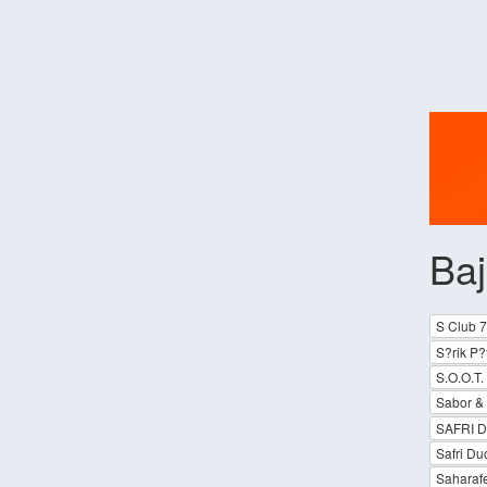
Baj
S Club 7
S?rik P?
S.O.O.T. 
Sabor &
SAFRI 
Safri Du
Saharaf