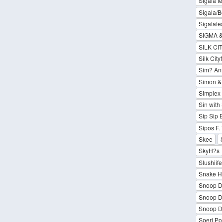
Sigala f
Sigala/B
Sigalafe
SIGMA 
SILK CI
Silk Cit
Sim? Ann
Simon &
Simplex 
Sin with
Sip Sip
Sípos F.
Skee
SkyH?s
Slushiif
Snake H
Snoop D
Snoop Do
Snoop D
Soeri Po