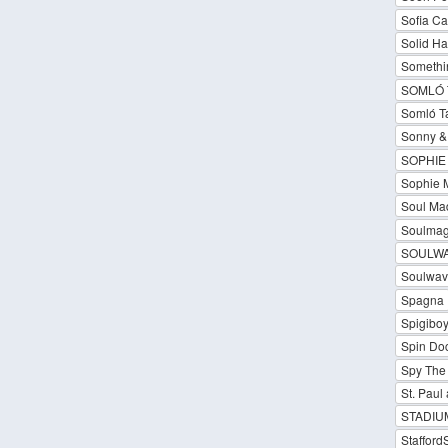
Sofia Ca
Solid H
Somethin
SOMLÓ 
Somló T
Sonny &
SOPHIE
Sophie 
Soul Ma
Soulmag
SOULWA
Soulwav
Spagna
Spigiboy
Spin Doc
Spy The 
St. Paul
STADIU
Staffor