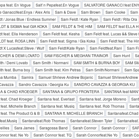
epa feat. En Vogue
Salt`n Pepafeat.En Vogue
SALVATORE GANACCI feat ENY
e Ganaccifeat.Enya / Alex Aris
Sam & Dave
Sam Brown
Sam Cooke
Sam 
t / Jonas Blue / Endless Summer
Sam Feldt / Kate Ryan
Sam Feldt / Rita Ora
DT & SIGMA feat GIA KOKA
SAM FELDT & THE HIM
SAM FELDT feat ELLA
t feat. Ella Henderson
Sam Feldt feat. Kesha
Sam Feldt feat. Lucas && Steve f
DT feat. ROSA LINN
Sam Feldt feat. Sigma / Gia Koka
Sam Feldt feat. The Hi
t X Lucasfeat.Steve / Wulf
Sam Feldt/Kate Ryan
Sam Feldtfeat.Rani
Sam Fi
SCHER & DEMI LOVATO
SAM FISCHER & MEGHAN TRAINOR
Sam Hunt
Sa
th / Demi Lovato
Sam Smith / Normani
SAM SMITH & BURNA BOY
SAM SM
h feat. Burna boy
Sam Smith feat. Kim Petras
Sam Smith/Normani
Sam Spa
ha Mumba
Samira
Samuel Shrieve Andrew Bojanic
Samuel ShrieveAndrew 
Cavazza
Sandro Cavazza / Georgia Ku
SANDRO CAVAZZA & GEORGIA KU
A & CHAD KROEGER
SANTANA & GRUPO FRONTERA
SANTANA feat MAN
feat. Chad Kroeger
Santana feat. Everlast
Santana feat. Jorge Moreno
Sant
feat. Michelle Branch
Santana feat. Musiq
Santana feat. Rob Thomas
Santa
feat. The Product G & B
SANTANA ft. MICHELLE BRANCH
Santanafeat.Chad
feat.Musiq
Santanafeat.Rob Thomas
Santanafeat.Steven Tyler
Santanafeat.
eilles
Sara James
Saragossa Band
Sarah Connor
Sarah Connor /
SAR
nnor feat. Ne Yo
Sarah Connor feat. TQ
Sarah Connorfeat.Ne Yo
Sarah Co