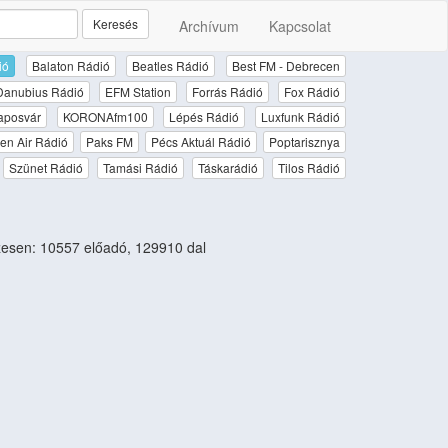
Keresés
Archívum
Kapcsolat
ió
Balaton Rádió
Beatles Rádió
Best FM - Debrecen
Danubius Rádió
EFM Station
Forrás Rádió
Fox Rádió
aposvár
KORONAfm100
Lépés Rádió
Luxfunk Rádió
en Air Rádió
Paks FM
Pécs Aktuál Rádió
Poptarisznya
Szünet Rádió
Tamási Rádió
Táskarádió
Tilos Rádió
esen: 10557 előadó, 129910 dal