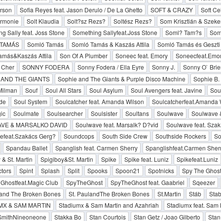
rson
Sofia Reyes feat. Jason Derulo / De La Ghetto
SOFT & CRAZY
Soft Cel
armonie
Solt Klaudia
Solt?sz Rezs?
Soltész Rezs?
Som Krisztián & Szeke
g Sally feat. Joss Stone
Something Sallyfeat.Joss Stone
Soml? Tam?s
Som
TAMÁS
Somló Tamás
Somló Tamás & Kaszás Attila
Somló Tamás és Geszti
amás&Kaszás Attila
Son Of A Plumber
Soneec feat. Emory
Soneecfeat.Emo
 Cher
SONNY FODERA
Sonny Fodera / Ella Eyre
Sonny J.
Sonny O` Brie
 AND THE GIANTS
Sophie and The Giants & Purple Disco Machine
Sophie B.
Milman
Souf
Soul All Stars
Soul Asylum
Soul Avengers feat. Javine
Sou
de
Soul System
Soulcatcher feat. Amanda Wilson
Soulcatcherfeat.Amanda 
ic
Soulmate
Soulsearcher
Soulsister
Soultans
Soulwave
Soulwave &
VE & MARSALKO DAVID
Soulwave feat. Marsalk? D?vid
Soulwave feat. Sza
efeat.Szakács Gerg?
Soundcops
South Side Crew
Southside Rockers
So
Spandau Ballet
Spanglish feat. Carmen Sherry
Spanglishfeat.Carmen Sher
 & St. Martin
Spigiboy&St. Martin
Spike
Spike feat. Luniz
Spikefeat.Luniz
tors
Spint
Splash
Split
Spooks
Spoon21
Spotnicks
Spy The Ghos
Ghostfeat.Magic Club
SpyTheGhost
SpyTheGhost feat. Gaabriel
Sqeezer
 and The Broken Bones
St. PaulandThe Broken Bones
St.Martin
Stáb
Stab
MX & SAM MARTIN
Stadiumx & Sam Martin and Azahriah
Stadiumx feat. Sam 
dSmithNineoneone
Stakka Bo
Stan Courtois
Stan Getz / Joao Gilberto
Stan