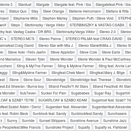
demie 2.
Stardust
Stargate
Stargate feat. Pink / Sia
Stargatefeat.Pink / Sia
res
Status Quo
Stay
Steel Orange
Stefanie Heinzmann
Stefano & Rita
roject
Stephanie Mills
Stephen Marley
Stephen Puth / Steve Void
STEPHE
wolf
Steps
Sterbinszky / Varga Viktor
STERBINSZKY & VASTAG CSABA
S
zky feat. Vastag Csaba / DR BRS
Sterbinszky/Varga Viktor
Stereo 2.0
Stereo
MC`s
STEREO MC'S
Stereo Palma
STEREO PALMA feat CRAIG DAVID
St
almafeat.Craig David
Stereo Star with Mia J.
Stereo StarwithMia J.
Stereo S
ki
Steve Aoki / Felix Jaehn
Steve Appleton
Steve Cole
Steve Earle
Ste
nd Marcellus
Steven Tyler
Stevie Wonder
Stevie Wonder & Paul McCartney
Zucchero
Sting & Myl?ne Farmer
Sting & Myléne Farmer
Sting feat. Annie Le
haggy
Sting&Myléne Farmer
Stingfeat.Cheb Mami
Stingfeat.Mary J. Blige
eat
Stone
Stone Sour
Stonebridge
Stonebridge feat. Therese
Stonebri
eat.Ed Sheeran / Burna boy
Strand Fesztiv?l All Stars
Strand Fesztivál All Star
s Monster
Sub7even
Sucker For Pain
Sugababes
Sugar Ray
Sugarhil
OAF & SZAB? ?D?M
SUGARLOAF & SZABO ADAM
Sugarloaf feat. Szab? ?
ffeat.Szabó Ádám / Deniz
Sugarstarr feat. Alexander
Sugarstarrfeat.Alexande
 feat. Robin Beck
Sunblock feat. Sandy
Sunblockfeat.Sandy
Sunchasers
rz
Sunny
Sunride
Sunset Strippers
Sunshine Avenue
Sunshine Jazz
 Peoplefeat.Mike Francis
Sunstroke Project
Supafly
Supafly vs. Fishbowl