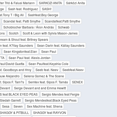
ter Trió & Falusi Mariann
SARKOZI ANITA
Sárközi Anita
rge
Sash feat. Rodriguez
SASH!
.Tony T / Big Ali
Sashfeat.Boy George
Scandal feat. Patti Smythe
Scandalfeat.Patti Smythe
Schoblocher Barbara / Áron András
Schwab
ons
Scotch
Scott & Leon with Sylvia Mason-James
ream & Shout feat. Britney Spears
n feat. K?llay Saunders
Sean Darin feat. Kállay Saunders
Sean Kingstonfeat.Elan
Sean Paul
TTA
Sean Paul feat. Alexis Jordan
aul/David Guetta
Sean Paulfeat.Keyshia Cole
at. Goodboys and Hrvy
Seeb feat. Neev
Seebfeat.Neev
auw Alejandro
Selena Gomez & The Scene
t. Sipos F. Tam?s
Semtex feat. Sipos F. Tamás
SENEX
Devant
Serge Devant and and Emma Hewitt
 feat BLACK EYED PEAS
Sergio Mendes feat Fergie
Siedah Garrett
Sergio Mendesfeat.Black Eyed Peas
Sesa
Seven
Sex Machine feat. Shena
SHAGGY & PITBULL
SHAGGY feat RAYVON