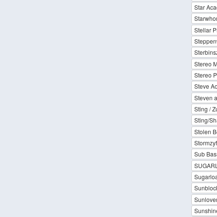
Star Aca
Starwho
Stellar P
Steppen
Sterbins
Stereo 
Stereo P
Steve Ao
Steven a
Sting / 
Sting/S
Stolen B
Stormzyf
Sub Bas
SUGARL
Sugarloa
Sunblock
Sunlove
Sunshine