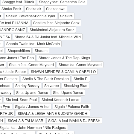
Shaggy feat. Rikrok
Shaggy feat. Samantha Cole
Shaka Ponk
Shakatak
Shakedown
r
Shakin` Stevens&Bonnie Tyler
Shakira
RA feat RIHANNA
Shakira feat. Alejandro Sanz
LEJANDRO SANZ
Shakirafeat.Alejandro Sanz
NE 54
Shane 54 & DJ Junior feat. Michelle Wild
n
Shania Twain feat. Mark McGrath
el
Shapeshifters
Sharam
ron Jones / The Dap
Sharon Jones & The Dap-Kings
ker
Shaun feat. Conor Maynard
Shaunfeat.Conor Maynard
/ Justin Bieber
SHAWN MENDES & CAMILA CABELLO
er Element
Sheila & The Black Devotion
Sheila E.
nehead
Shirley Bassey
Shivaree
Shocking Blue
awaddy
Shut Up and Dance
Shut UpandDance
r
Sia feat. Sean Paul
Siafeat.Kendrick Lamar
la Eyre
Sigala / James Arthur
Sigala / Paloma Faith
ARTHUR
SIGALA & LEIGH-ANNE & JONITA GANDHI
TH
SIGALA & TALIA MAR
SIGALA feat IMANI & DJ FRESH
Sigala feat. John Newman / Nile Rodgers