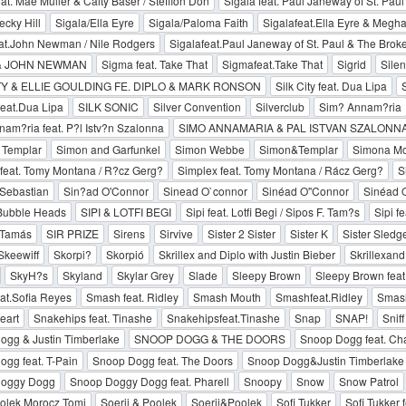
eat. Mae Muller & Caity Baser / Stefflon Don
Sigala feat. Paul Janeway of St. Pa
ecky Hill
Sigala/Ella Eyre
Sigala/Paloma Faith
Sigalafeat.Ella Eyre & Megha
at.John Newman / Nile Rodgers
Sigalafeat.Paul Janeway of St. Paul & The Bro
& JOHN NEWMAN
Sigma feat. Take That
Sigmafeat.Take That
Sigrid
Silen
TY & ELLIE GOULDING FE. DIPLO & MARK RONSON
Silk City feat. Dua Lipa
S
yfeat.Dua Lipa
SILK SONIC
Silver Convention
Silverclub
Sim? Annam?ria
am?ria feat. P?l Istv?n Szalonna
SIMO ANNAMARIA & PAL ISTVAN SZALONN
 Templar
Simon and Garfunkel
Simon Webbe
Simon&Templar
Simona Mol
feat. Tomy Montana / R?cz Gerg?
Simplex feat. Tomy Montana / Rácz Gerg?
S
 Sebastian
Sin?ad O'Connor
Sinead O`connor
Sinéad O''Connor
Sinéad 
 Bubble Heads
SIPI & LOTFI BEGI
Sipi feat. Lotfi Begi / Sipos F. Tam?s
Sipi fe
 Tamás
SIR PRIZE
Sirens
Sirvive
Sister 2 Sister
Sister K
Sister Sledg
Skeewiff
Skorpi?
Skorpió
Skrillex and Diplo with Justin Bieber
Skrillexand
SkyH?s
Skyland
Skylar Grey
Slade
Sleepy Brown
Sleepy Brown feat.
eat.Sofia Reyes
Smash feat. Ridley
Smash Mouth
Smashfeat.Ridley
Smas
eart
Snakehips feat. Tinashe
Snakehipsfeat.Tinashe
Snap
SNAP!
Sniff
ogg & Justin Timberlake
SNOOP DOGG & THE DOORS
Snoop Dogg feat. Cha
gg feat. T-Pain
Snoop Dogg feat. The Doors
Snoop Dogg&Justin Timberlake
oggy Dogg
Snoop Doggy Dogg feat. Pharell
Snoopy
Snow
Snow Patrol
olek Morocz Tomi
Soerii & Poolek
Soerii&Poolek
Sofi Tukker
Sofi Tukker 