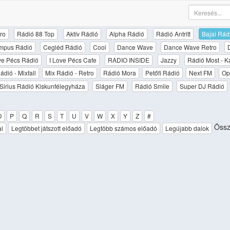
ro
Rádió 88 Top
Aktív Rádió
Alpha Rádió
Rádió Antritt
Bajai Rád
mpus Rádió
Cegléd Rádió
Cool
Dance Wave
Dance Wave Retro
ove Pécs Rádió
I Love Pécs Cafe
RADIO INSIDE
Jazzy
Rádió Most - K
ádió - Mixfall
Mix Rádió - Retro
Rádió Mora
Petőfi Rádió
Next FM
Op
Sirius Rádió Kiskunfélegyháza
Sláger FM
Rádió Smile
Super DJ Rádió
O
P
Q
R
S
T
U
V
W
X
Y
Z
#
Össz
al
Legtöbbet játszott előadó
Legtöbb számos előadó
Legújabb dalok