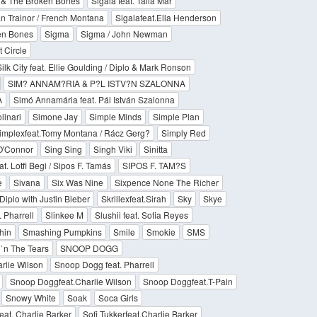
ul & The Broken Bones
Sigala feat. Talia Mar
n Trainor / French Montana
Sigalafeat.Ella Henderson
ken Bones
Sigma
Sigma / John Newman
t Circle
ilk City feat. Ellie Goulding / Diplo & Mark Ronson
SIM? ANNAM?RIA & P?L ISTV?N SZALONNA
A
Simó Annamária feat. Pál István Szalonna
inari
Simone Jay
Simple Minds
Simple Plan
implexfeat.Tomy Montana / Rácz Gerg?
Simply Red
O'Connor
Sing Sing
Singh Viki
Sinitta
at. Lotfi Begi / Sipos F. Tamás
SIPOS F. TAM?S
e
Sivana
Six Was Nine
Sixpence None The Richer
Diplo with Justin Bieber
Skrillexfeat.Sirah
Sky
Skye
 Pharrell
Slinkee M
Slushii feat. Sofia Reyes
hin
Smashing Pumpkins
Smile
Smokie
SMS
 `n The Tears
SNOOP DOGG
rlie Wilson
Snoop Dogg feat. Pharrell
Snoop Doggfeat.Charlie Wilson
Snoop Doggfeat.T-Pain
Snowy White
Soak
Soca Girls
feat. Charlie Barker
Sofi Tukkerfeat.Charlie Barker