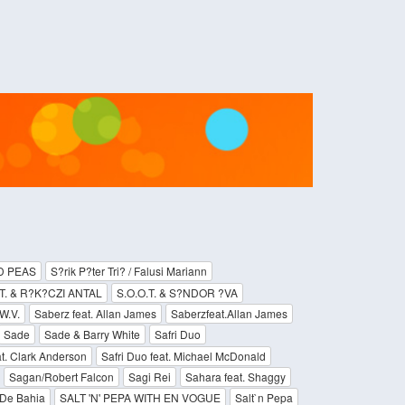
D PEAS
S?rik P?ter Tri? / Falusi Mariann
.T. & R?K?CZI ANTAL
S.O.O.T. & S?NDOR ?VA
W.V.
Saberz feat. Allan James
Saberzfeat.Allan James
Sade
Sade & Barry White
Safri Duo
at. Clark Anderson
Safri Duo feat. Michael McDonald
Sagan/Robert Falcon
Sagi Rei
Sahara feat. Shaggy
De Bahia
SALT 'N' PEPA WITH EN VOGUE
Salt`n Pepa