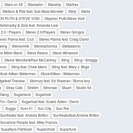
Stars on 45
Starsailor
Starship
Startrax
Stefano & Rita feat. Sub Bass Monster
Stefy
Stella
N PUTH & STEVE VOID
Stephen Puth/Steve Void
terbinszky & Zola feat. Amanda Lear
 2.0 / Players
Stereo 2.0/Players
Stereo Gringos
ereo Palma feat. Cozi
Stereo Palma feat. Craig David
wing
Stereomilk
Stereophonics
Stetsasonic
ve Miller Band
Steve Reece
Steve Winwood
Stevie Wonder&Paul McCartney
Sting
Sting / Shaggy
nnox
Sting feat. Cheb Mami
Sting feat. Mary J. Blige
Stock Aitken Waterman
Stock/Aitken / Waterman
dgefeat.Therese
Stormzy feat. Ed Sheeran / Burna boy
s
Stray Cats
Stretch
Stromae
Stuart
Studio 54
l Gang
Sugarland
Sugarloaf
d?m / Deniz
Sugarloaf feat. Szabó Ádám / Deniz
r
Suggs
Sum 41
Sun City
Sun Rai
Sunfreakz feat. Andrea Britton
Sunfreakzfeat.Andrea Britton
Sunshine People feat. Mike Francis
Supaflyvs.Fishbowl
Superchick
Superfunk