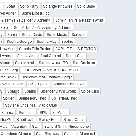
l
Soha
Soho Party
Solange Knowles
Solid Base
res Adrien
Some Like It Hot
l? Tam?s ?s Zs?denyi Adrienn
Soml? Tam?s & Kasz?s Attila
 Péter
Somló Tamás és Zsédenyi Adrienn
ry
Sonia
Sonia Davis
Sonic Music
Sonique
n
Sophia George
Sophia May
Sophie
 Hawkins
Sophie Ellis Bextor
SOPHIE ELLIS-BEXTOR
l Avengersfeat.Javine
Soul Control
Soul Il Soul
Wilson
Soulcentral
Soulcrew feat. TQ
SoulDecision
 Lotfi Begi
SOULWAVE & MARSALK? D?VID
k?cs Gerg?
Soulwave feat. Szakács Gerg?
uvenir D`Italie
SP
Space
Spada&Elen Levon
ry
Spargo
Sparks
Spencer Davis Group
Spice Girls
Spiller
Spiller feat. Theo
Spillerfeat.Theo
t
Spy The Ghost feat. Magic Club
Squeez
Squeezer
St?b
St. Martin
ilfraz?r
Stabilfrazír
Stacey Kent
Stacie Orrico
Martin / Azahriah
Staff
Stafford Smith Nineoneone
 Getz/Joao Gilberto
Stan Ridgway
Stanaj
Standfast