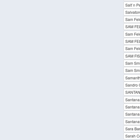
Salt`n P
Salvator
Sam Feld
SAM FEL
Sam Feld
SAM FEL
Sam Feld
SAM FI
Sam Smi
Sam Smit
Samant
Sandro 
SANTAN
Santana 
Santana 
Santana 
Santana
Sara Bar
Sarah Co