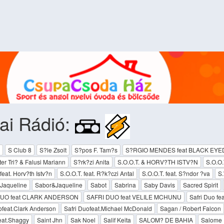
ai Rádió:
S Club 8
S?le Zsolt
S?pos F. Tam?s
S?RGIO MENDES feat BLACK EYE
ter Tri? & Falusi Mariann
S?rk?zi Anita
S.O.O.T. & HORV?TH ISTV?N
S.O.O
feat. Horv?th Istv?n
S.O.O.T. feat. R?k?czi Antal
S.O.O.T. feat. S?ndor ?va
S.
 Jaqueline
Sabor&Jaqueline
Sabot
Sabrina
Saby Davis
Sacred Spirit
DUO feat CLARK ANDERSON
SAFRI DUO feat VELILE MCHUNU
Safri Duo fe
ofeat.Clark Anderson
Safri Duofeat.Michael McDonald
Sagan / Robert Falcon
eat.Shaggy
Saint Jhn
Sak Noel
Salif Keita
SALOM? DE BAHIA
Salome 