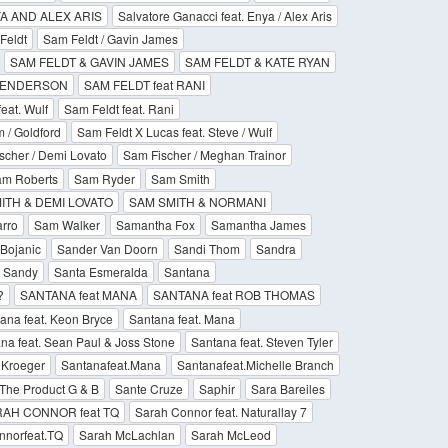
A AND ALEX ARIS
Salvatore Ganacci feat. Enya / Alex Aris
Feldt
Sam Feldt / Gavin James
SAM FELDT & GAVIN JAMES
SAM FELDT & KATE RYAN
 HENDERSON
SAM FELDT feat RANI
eat. Wulf
Sam Feldt feat. Rani
m / Goldford
Sam Feldt X Lucas feat. Steve / Wulf
scher / Demi Lovato
Sam Fischer / Meghan Trainor
m Roberts
Sam Ryder
Sam Smith
ITH & DEMI LOVATO
SAM SMITH & NORMANI
rro
Sam Walker
Samantha Fox
Samantha James
Bojanic
Sander Van Doorn
Sandi Thom
Sandra
Sandy
Santa Esmeralda
Santana
?
SANTANA feat MANA
SANTANA feat ROB THOMAS
ana feat. Keon Bryce
Santana feat. Mana
na feat. Sean Paul & Joss Stone
Santana feat. Steven Tyler
 Kroeger
Santanafeat.Mana
Santanafeat.Michelle Branch
The Product G & B
Sante Cruze
Saphir
Sara Bareiles
AH CONNOR feat TQ
Sarah Connor feat. Naturallay 7
nnorfeat.TQ
Sarah McLachlan
Sarah McLeod