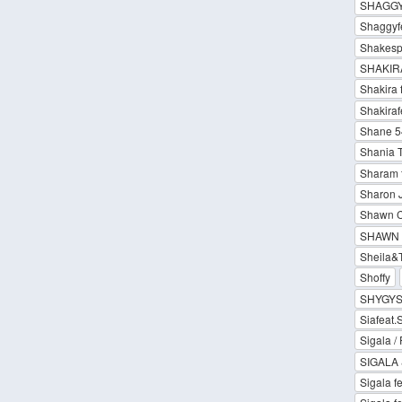
SHAGGY 
Shaggyf
Shakespe
SHAKIR
Shakira 
Shakira
Shane 54
Shania 
Sharam f
Sharon 
Shawn C
SHAWN 
Sheila&
Shoffy
SHYGY
Siafeat.
Sigala / 
SIGALA
Sigala f