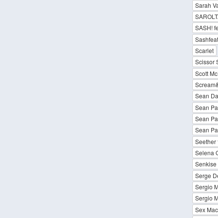
Sarah V
SAROLT
SASH! f
Sashfea
Scarlet
Scissor 
Scott M
Scream&S
Sean Dar
Sean Pau
Sean Pau
Sean Pa
Seether 
Selena G
Senkise
Serge D
Sergio M
Sergio M
Sex Mac