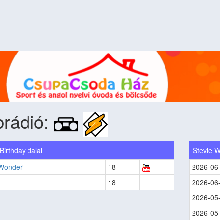
brádió:
Birthday dalai
Stevie 
 Wonder
18
2026-06
18
2026-06
2026-05
2026-05