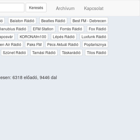
Keresés
Archívum
Kapcsolat
ió
Balaton Rádió
Beatles Rádió
Best FM - Debrecen
Danubius Rádió
EFM Station
Forrás Rádió
Fox Rádió
aposvár
KORONAfm100
Lépés Rádió
Luxfunk Rádió
en Air Rádió
Paks FM
Pécs Aktuál Rádió
Poptarisznya
Szünet Rádió
Tamási Rádió
Táskarádió
Tilos Rádió
sen: 6318 előadó, 9446 dal