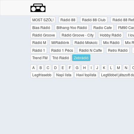
MOST SZÓL!
Rádió 88
Rádió 88 Club
Rádió 88 Ret
Bias Rádió
Bithang-Yoo Rádió
Radio Cafe
FM90 Ca
Rádió Groove
Rádió Groove - City
Hobby Rádió
I l
Rádió M
MiRádiónk
Rádió Miskolc
Mix Rádió
Mix R
Rádió 1
Rádió 1 Pécs
Rádió N Caffe
Retro Rádió
Trend FM
Trió Rádió
Zebrádió
A
B
C
D
E
F
G
H
I
J
K
L
M
N
Legfrissebb
Napi lista
Havi toplista
Legtöbbet játszott d