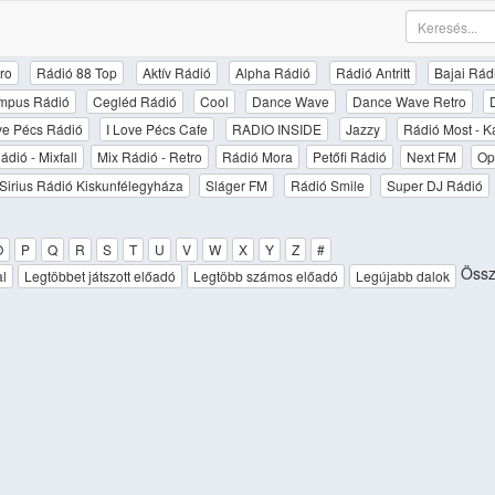
ro
Rádió 88 Top
Aktív Rádió
Alpha Rádió
Rádió Antritt
Bajai Rád
mpus Rádió
Cegléd Rádió
Cool
Dance Wave
Dance Wave Retro
ove Pécs Rádió
I Love Pécs Cafe
RADIO INSIDE
Jazzy
Rádió Most - K
ádió - Mixfall
Mix Rádió - Retro
Rádió Mora
Petőfi Rádió
Next FM
Op
Sirius Rádió Kiskunfélegyháza
Sláger FM
Rádió Smile
Super DJ Rádió
O
P
Q
R
S
T
U
V
W
X
Y
Z
#
Össze
al
Legtöbbet játszott előadó
Legtöbb számos előadó
Legújabb dalok