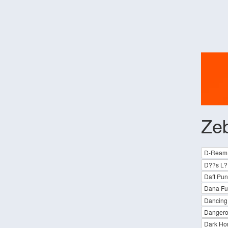
Ze
D-Ream
D??s L?
Daft Pun
Dana Fuc
Dancing 
Dangero
Dark Ho