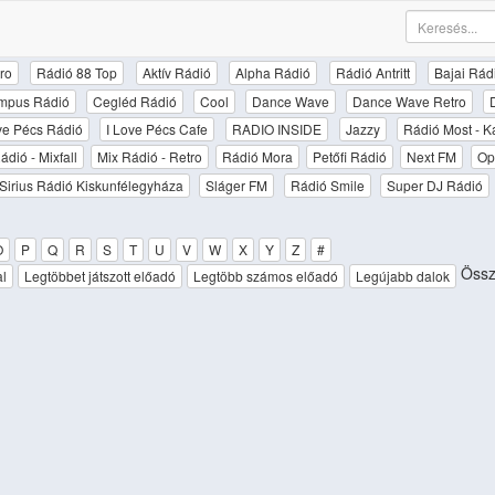
ro
Rádió 88 Top
Aktív Rádió
Alpha Rádió
Rádió Antritt
Bajai Rád
mpus Rádió
Cegléd Rádió
Cool
Dance Wave
Dance Wave Retro
ove Pécs Rádió
I Love Pécs Cafe
RADIO INSIDE
Jazzy
Rádió Most - K
ádió - Mixfall
Mix Rádió - Retro
Rádió Mora
Petőfi Rádió
Next FM
Op
Sirius Rádió Kiskunfélegyháza
Sláger FM
Rádió Smile
Super DJ Rádió
O
P
Q
R
S
T
U
V
W
X
Y
Z
#
Össze
al
Legtöbbet játszott előadó
Legtöbb számos előadó
Legújabb dalok