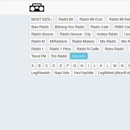
MOST SZÓL!
Rádió 88
Rádió 88 Club
Rádió 88 Ret
Bias Rádió
Bithang-Yoo Rádió
Radio Cafe
FM90 Ca
Rádió Groove
Rádió Groove - City
Hobby Rádió
I l
Rádió M
MiRádiónk
Rádió Miskolc
Mix Rádió
Mix R
Rádió 1
Rádió 1 Pécs
Rádió N Caffe
Retro Rádió
Trend FM
Trió Rádió
Zebrádió
A
B
C
D
E
F
G
H
I
J
K
L
M
N
Legfrissebb
Napi lista
Havi toplista
Legtöbbet játszott d