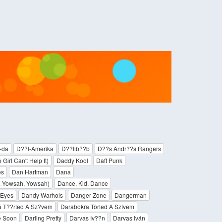
-da
D??l-Amerika
D??lib??b
D??s Andr??s Rangers
Girl Can't Help It)
Daddy Kool
Daft Punk
es
Dan Hartman
Dana
, Yowsah, Yowsah)
Dance, Kid, Dance
 Eyes
Dandy Warhols
Danger Zone
Dangerman
 T??rted A Sz?­vem
Darabokra Törted A Szívem
e Soon
Darling Pretty
Darvas Iv??n
Darvas Iván