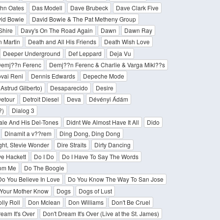
ohn Oates
Das Modell
Dave Brubeck
Dave Clark Five
id Bowie
David Bowie & The Pat Metheny Group
Shire
Davy's On The Road Again
Dawn
Dawn Ray
 Martin
Death and All His Friends
Death Wish Love
Deeper Underground
Def Leppard
Deja Vu
emj??n Ferenc
Demj??n Ferenc & Charlie & Varga Mikl??s
ovai Reni
Dennis Edwards
Depeche Mode
Astrud Gilberto)
Desaparecido
Desire
etour
Detroit Diesel
Deva
Dévényi Ádám
)
Dialog 3
ale And His Del-Tones
Didnt We Almost Have It All
Dido
Dinamit a v??rem
Ding Dong, Ding Dong
ght, Stevie Wonder
Dire Straits
Dirty Dancing
ve Hackett
Do I Do
Do I Have To Say The Words
rom Me
Do The Boogie
Do You Believe In Love
Do You Know The Way To San Jose
Your Mother Know
Dogs
Dogs of Lust
lly Roll
Don Mclean
Don Williams
Don't Be Cruel
eam It's Over
Don't Dream It's Over (Live at the St. James)