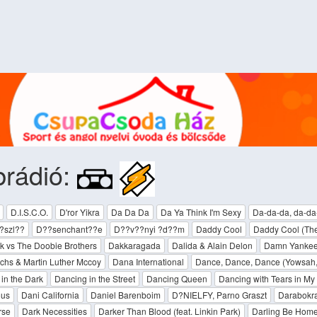
brádió:
D.I.S.C.O.
D'ror Yikra
Da Da Da
Da Ya Think I'm Sexy
Da-da-da, da-da
?szl??
D??senchant??e
D??v??nyi ?d??m
Daddy Cool
Daddy Cool (The 
k vs The Doobie Brothers
Dakkaragada
Dalida & Alain Delon
Damn Yanke
hs & Martin Luther Mccoy
Dana International
Dance, Dance, Dance (Yowsah
in the Dark
Dancing in the Street
Dancing Queen
Dancing with Tears in My
us
Dani California
Daniel Barenboim
D?NIELFY, Parno Graszt
Darabokra
rse
Dark Necessities
Darker Than Blood (feat. Linkin Park)
Darling Be Hom