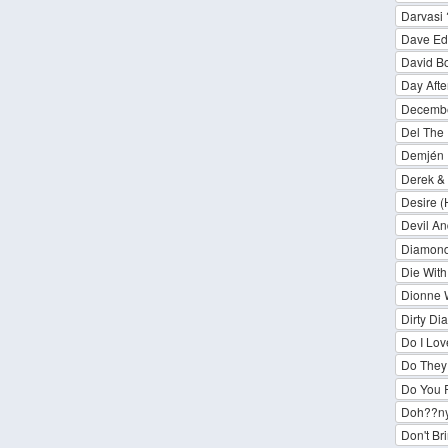
Darvasi ?
Dave E
David Bo
Day Afte
Decemb
Del The
Demjén 
Derek &
Desire 
Devil An
Diamonds
Die With
Dionne 
Dirty Di
Do I Lov
Do They 
Do You
Doh??ny
Don't B