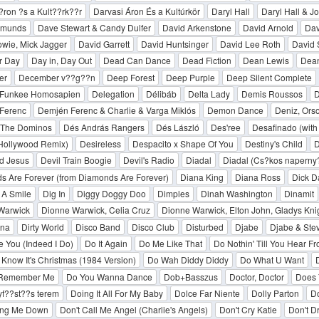
ron ?s a Kult??rk??r
Darvasi Áron És a Kultúrkör
Daryl Hall
Daryl Hall & J
dmunds
Dave Stewart & Candy Dulfer
David Arkenstone
David Arnold
Dav
wie, Mick Jagger
David Garrett
David Huntsinger
David Lee Roth
David 
r Day
Day in, Day Out
Dead Can Dance
Dead Fiction
Dean Lewis
Dean
er
December v??g??n
Deep Forest
Deep Purple
Deep Silent Complete
 Funkee Homosapien
Delegation
Délibáb
Delta Lady
Demis Roussos
D
Ferenc
Demjén Ferenc & Charlie & Varga Miklós
Demon Dance
Deniz, Ors
 The Dominos
Dés András Rangers
Dés László
Des'ree
Desafinado (with 
(Hollywood Remix)
Desireless
Despacito x Shape Of You
Destiny's Child
D
d Jesus
Devil Train Boogie
Devil's Radio
Diadal
Diadal (Cs?­kos naperny?
 Are Forever (from Diamonds Are Forever)
Diana King
Diana Ross
Dick D
 A Smile
Dig In
Diggy Doggy Doo
Dimples
Dinah Washington
Dinamit
Warwick
Dionne Warwick, Celia Cruz
Dionne Warwick, Elton John, Gladys Kni
ana
Dirty World
Disco Band
Disco Club
Disturbed
Djabe
Djabe & Ste
e You (Indeed I Do)
Do It Again
Do Me Like That
Do Nothin' Till You Hear F
Know It's Christmas (1984 Version)
Do Wah Diddy Diddy
Do What U Want
 Remember Me
Do You Wanna Dance
Dob+Basszus
Doctor, Doctor
Does 
f??st??s terem
Doing It All For My Baby
Dolce Far Niente
Dolly Parton
Do
ring Me Down
Don't Call Me Angel (Charlie's Angels)
Don't Cry Katie
Don't Dr