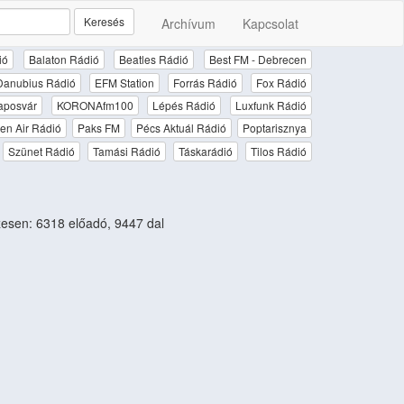
Keresés
Archívum
Kapcsolat
ió
Balaton Rádió
Beatles Rádió
Best FM - Debrecen
Danubius Rádió
EFM Station
Forrás Rádió
Fox Rádió
aposvár
KORONAfm100
Lépés Rádió
Luxfunk Rádió
en Air Rádió
Paks FM
Pécs Aktuál Rádió
Poptarisznya
Szünet Rádió
Tamási Rádió
Táskarádió
Tilos Rádió
sen: 6318 előadó, 9447 dal