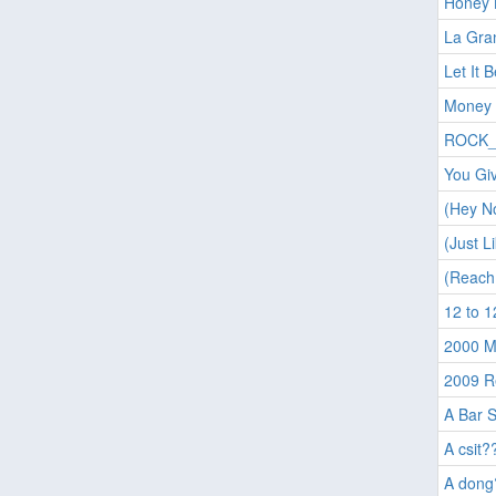
Honey 
La Gra
Let It B
Money 
ROCK_N
You Gi
(Hey No
(Just L
(Reach 
12 to 1
2000 M
2009 R
A Bar S
A csit?
A dong