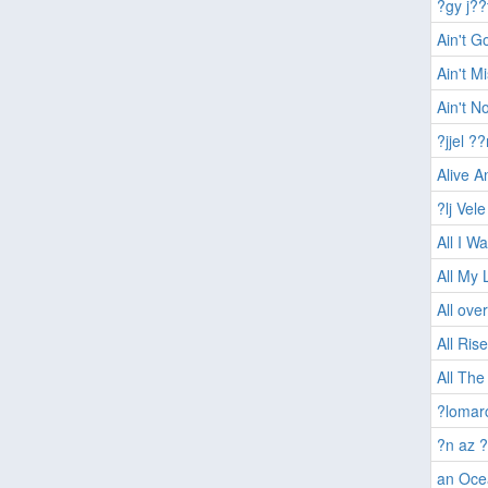
?gy j?
Ain't G
Ain't M
Ain't 
?jjel 
Alive A
?lj Ve
All I W
All My 
All ove
All Rise
All Th
?lomar
?n az 
an Oce