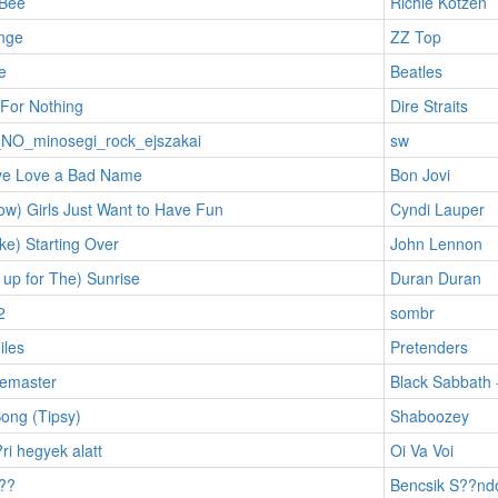
Bee
Richie Kotzen
nge
ZZ Top
e
Beatles
For Nothing
Dire Straits
O_minosegi_rock_ejszakai
sw
ve Love a Bad Name
Bon Jovi
w) Girls Just Want to Have Fun
Cyndi Lauper
ike) Starting Over
John Lennon
up for The) Sunrise
Duran Duran
2
sombr
iles
Pretenders
emaster
Black Sabbath 
ong (Tipsy)
Shaboozey
?ri hegyek alatt
Oi Va Voi
??
Bencsik S??nd