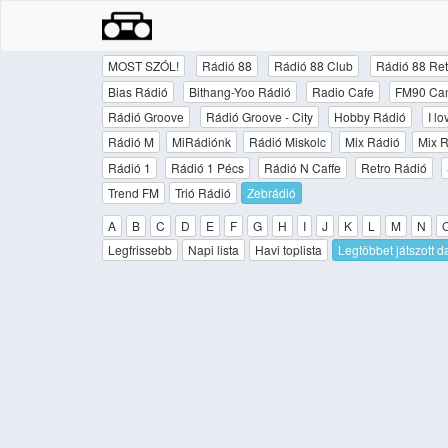
MOST SZÓL!
Rádió 88
Rádió 88 Club
Rádió 88 Ret
Bias Rádió
Bithang-Yoo Rádió
Radio Cafe
FM90 Ca
Rádió Groove
Rádió Groove - City
Hobby Rádió
I l
Rádió M
MiRádiónk
Rádió Miskolc
Mix Rádió
Mix R
Rádió 1
Rádió 1 Pécs
Rádió N Caffe
Retro Rádió
Trend FM
Trió Rádió
Zebrádió
A
B
C
D
E
F
G
H
I
J
K
L
M
N
Legfrissebb
Napi lista
Havi toplista
Legtöbbet játszott d