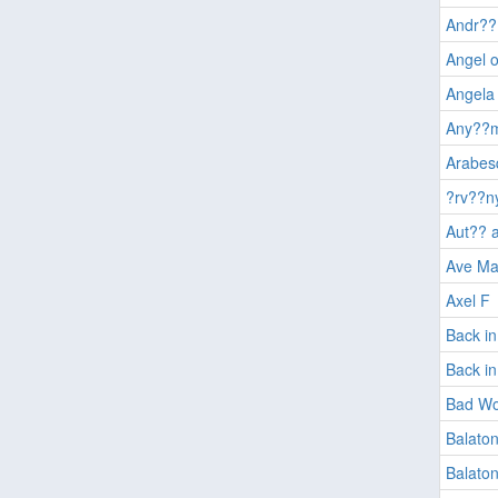
Andr?? 
Angel 
Angela 
Any??
Arabes
?rv??n
Aut?? 
Ave Ma
Axel F
Back in
Back i
Bad Wo
Balato
Balaton