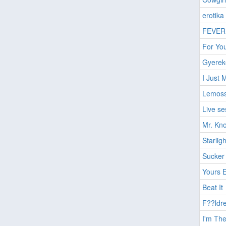
erotika
FEVER
For You
Gyerek
I Just 
Lemoss
Live se
Mr. Kno
Starligh
Sucker
Yours E
Beat It
F??ldre
I'm Th