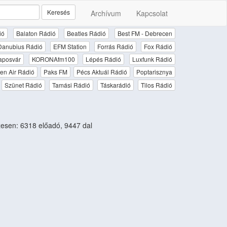
Keresés
Archívum
Kapcsolat
ió
Balaton Rádió
Beatles Rádió
Best FM - Debrecen
Danubius Rádió
EFM Station
Forrás Rádió
Fox Rádió
aposvár
KORONAfm100
Lépés Rádió
Luxfunk Rádió
en Air Rádió
Paks FM
Pécs Aktuál Rádió
Poptarisznya
Szünet Rádió
Tamási Rádió
Táskarádió
Tilos Rádió
sen: 6318 előadó, 9447 dal