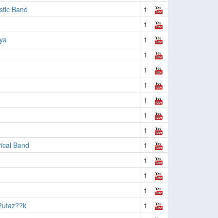
stic Band
1
1
ya
1
1
1
1
1
1
1
rical Band
1
1
1
1
?utaz??k
1