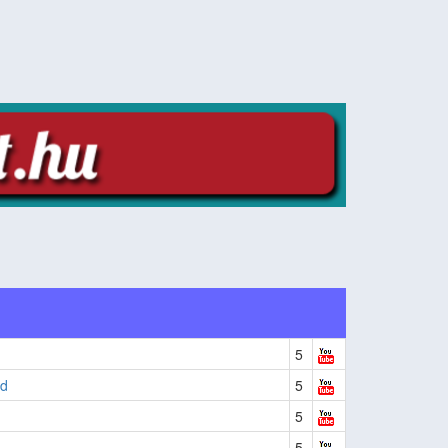
5
od
5
5
5