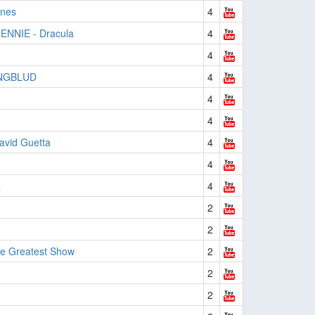
ones
4
JENNIE - Dracula
4
4
UNGBLUD
4
4
4
avid Guetta
4
4
a
4
2
2
he Greatest Show
2
2
2