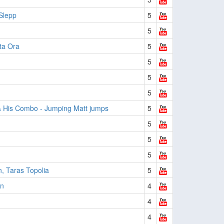
Slepp
5
5
ta Ora
5
5
5
5
& His Combo - Jumping Matt jumps
5
5
5
5
, Taras Topolia
5
on
4
4
4