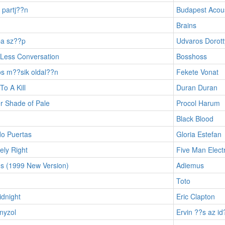
 partj??n
Budapest Acou
Brains
ba sz??p
Udvaros Dorott
e Less Conversation
Bosshoss
os m??sik oldal??n
Fekete Vonat
To A Kill
Duran Duran
r Shade of Pale
Procol Harum
Black Blood
do Puertas
Gloria Estefan
ely Right
Five Man Elect
s (1999 New Version)
Adiemus
Toto
idnight
Eric Clapton
anyzol
Ervin ??s az id