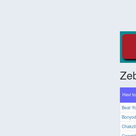
Ze
Havi to
Beat Yo
Bonyod
Chakzil
Cowgirl