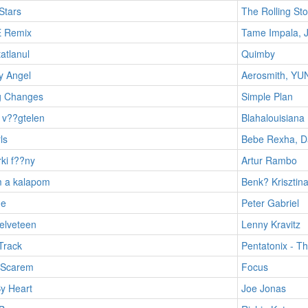
Stars
The Rolling St
 Remix
Tame Impala, 
atlanul
Quimby
y Angel
Aerosmith, Y
g Changes
Simple Plan
 v??gtelen
Blahalouisiana
ls
Bebe Rexha, D
ki f??ny
Artur Rambo
 a kalapom
Benk? Krisztin
me
Peter Gabriel
elveteen
Lenny Kravitz
Track
Pentatonix - T
 Scarem
Focus
y Heart
Joe Jonas