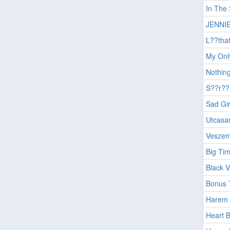
In The 
JENNIE
L??that
My Onl
Nothin
S??r??
Sad Gir
Utcasar
Veszem
Big Ti
Black V
Bonus 
Harem
Heart B