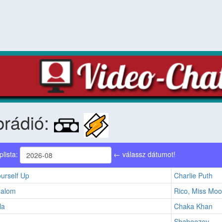
brádió:
plista:
← válassz dátumot!
urself Up
Charlie Puth
alom
Rico, Miss Mo
la
Chaka Khan
Shaboozey