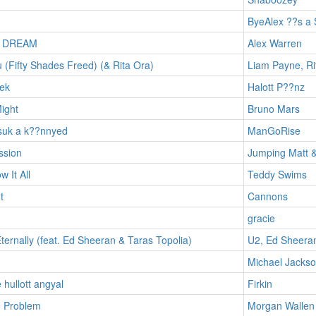
ByeAlex ??s a 
 DREAM
Alex Warren
 (Fifty Shades Freed) (& Rita Ora)
Liam Payne, Ri
ek
Halott P??nz
Might
Bruno Mars
uk a k??nnyed
ManGoRise
ssion
Jumping Matt 
w It All
Teddy Swims
t
Cannons
gracie
ternally (feat. Ed Sheeran & Taras Topolia)
U2, Ed Sheeran
Michael Jacks
 hullott angyal
Firkin
e Problem
Morgan Wallen