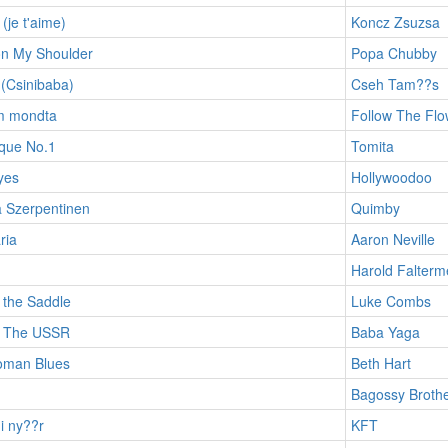
(je t'aime)
Koncz Zsuzsa
on My Shoulder
Popa Chubby
(Csinibaba)
Cseh Tam??s
m mondta
Follow The Flo
que No.1
Tomita
yes
Hollywoodoo
a Szerpentinen
Quimby
ria
Aaron Neville
Harold Falterm
 the Saddle
Luke Combs
n The USSR
Baba Yaga
man Blues
Beth Hart
n
Bagossy Broth
i ny??r
KFT