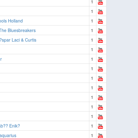
1
1
ools Holland
1
The Bluesbreakers
1
?spar Laci & Curtis
1
1
r
1
1
1
1
1
1
1
b?? Enik?
1
saquarius
1