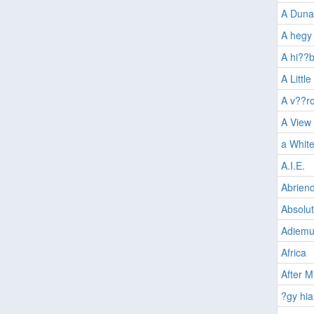
A Duna
A hegy
A hi??
A Littl
A v??r
A View 
a White
A.I.E.
Abrien
Absolut
Adiemu
Africa
After M
?gy hi