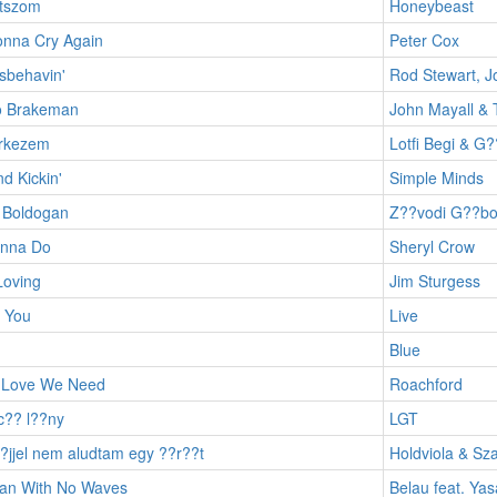
?tszom
Honeybeast
onna Cry Again
Peter Cox
isbehavin'
Rod Stewart, J
No Brakeman
John Mayall & 
??rkezem
Lotfi Begi & G?
nd Kickin'
Simple Minds
le Boldogan
Z??vodi G??bo
anna Do
Sheryl Crow
Loving
Jim Sturgess
r You
Live
Blue
e Love We Need
Roachford
c?? l??ny
LGT
??jjel nem aludtam egy ??r??t
Holdviola & Sza
an With No Waves
Belau feat. Ya