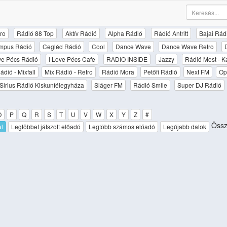
ro
Rádió 88 Top
Aktív Rádió
Alpha Rádió
Rádió Antritt
Bajai Rád
mpus Rádió
Cegléd Rádió
Cool
Dance Wave
Dance Wave Retro
ove Pécs Rádió
I Love Pécs Cafe
RADIO INSIDE
Jazzy
Rádió Most - K
ádió - Mixfall
Mix Rádió - Retro
Rádió Mora
Petőfi Rádió
Next FM
Op
Sirius Rádió Kiskunfélegyháza
Sláger FM
Rádió Smile
Super DJ Rádió
O
P
Q
R
S
T
U
V
W
X
Y
Z
#
Össze
al
Legtöbbet játszott előadó
Legtöbb számos előadó
Legújabb dalok