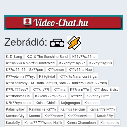
Zebrádió:
K. D. Lang
K.C. & The Sunshine Band
K??v??sz??net
K??lyk??k a h??ts?? udvarb??l
K??nny?? ny??r
K??ny??rg??s
K??sz??n??m Sz??pen
K??sznem
K??v??r a Nap
K??vetem a f??nyt
K??gli-dal
K??k ?s Narancss??rga
K??k asszony (I.M. Barta Tam??s, Soml?? Tam??s, Laux J??zsef)
K??k T??zes?
K??kny??l
K??mia
K??r a n??p
K??rdezd Elvist
K??tforintos Dal
K??cos ??rd??g??k
K??l??
K??ringy??l??
K?b??nya blues
Kaiser Chiefs
Kajagoogoo
Kalandor
Kalasnyikov
Kalmus Felici??n
Kalmus Felicián
Kamar??s Iv??n
Kansas City
Kaoma
Kar??csony
Kar??csonyi dal
Karab??ly
Karabély
Karcs?? T??rzsed Hajlik
Karma Chameleon
Karmatronic