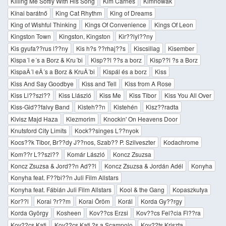
Killing Me Softly With His Song
Kim Carnes
Kimnowak
Kínai barátnő
King Cat Rhythm
King of Dreams
King of Wishful Thinking
Kings Of Convenience
Kings Of Leon
Kingston Town
Kingston, Kingston
Kir??lyl??ny
Kis gyufa??rus l??ny
Kis h?s ??rhaj??s
Kiscsillag
Kisember
Kispa´l e´s a Borz & Kru´bi
Kisp??l ??s a borz
Kisp??l ?s a Borz
KispaÂ´l eÂ´s a Borz & KruÂ´bi
Kispál és a borz
Kiss
Kiss And Say Goodbye
Kiss and Tell
Kiss from A Rose
Kiss Ll??szl??
Kiss Llászló
Kiss Me
Kiss Tibor
Kiss You All Over
Kiss-Gid??falvy Band
Kisteh??n
Kistehén
Kisz??radta
Kivisz Majd Haza
Klezmorim
Knockin' On Heavens Door
Knutsford City Limits
Kock??singes L??nyok
Kocs??k Tibor, Br??dy J??nos, Szab?? P. Szilveszter
Kodachrome
Kom??r L??szl??
Komár László
Koncz Zsuzsa
Koncz Zsuzsa & Jord??n Ad??l
Koncz Zsuzsa & Jordán Adél
Konyha
Konyha feat. F??bi??n Juli Film Allstars
Konyha feat. Fábián Juli Film Allstars
Kool & the Gang
Kopaszkutya
Kor??l
Korai ?r??m
Korai Öröm
Korál
Korda Gy??rgy
Korda György
Kosheen
Kov??cs Erzsi
Kov??cs Fel?­cia Fl??ra
Kov??cs Kati
Kov??cs Kati ?s a Scampolo
Kov??ts Kriszta