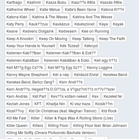
Karthago
Kashmir
Kasza Bubu
Kasz??s Attila
Kaszás Attila
Katherine Wheel
Katie Melua
Katie's Been Gone
Katona Kl??ri
Katona Klári
Katrina & The Waves
Katrina And The Waves
Katy Perry
Kauk??zus
Kaukázus
Kávészünet
Kaya
Kayak
Keane
Kedvenc Dolgaink
Kedvesem
Kee on Running
Keep A Knockin'
Keep On Moving
Keep Talking
Keep The Faith
Keep Your Hands to Yourself
Kék Tüzeső
Kéknyúl
Kelemen Kab??tban
Kelemen Kab??tban & Eck??
Kelemen Kabátban
Kelemen Kabátban & Eckü
Kell egy h??z
Kell M??g Egy Cs??k
Kell M??g Egy Sz??
Kenny Loggins
Kenny Wayne Shepherd
Kér a nép
Kérdezd Elvist
Kerekes Band
Kerekes Band, Baricz Gerg?
Kern Andr??s
Kern Andr??s, Heged??s D.G??za, a V?­gsz?­nh??z m??v??szei
Kern András
Két Part
Kev??s voltam neked
Kex
Kezeket fel
Keziah Jones
KFT
Khadja Nin
Ki visz haza
Kicsik??m
Kicsil??ny
Kid On Christmas (feat. Meghan Trainor)
Kid Rock
Kill Me Fast
Killer
Killer & Papa Was A Rolling Stone (Live)
Killer Queen
Killers
Killing Floor
Killing Floor feat. Brian Johnson
Killing Me Softly (Omara Portuondo Bachata Version)