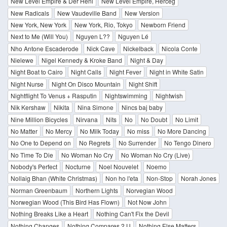
New Level Empire & Dér Heni
New Level Empire, Herceg
New Radicals
New Vaudeville Band
New Version
New York, New York
New York, Rio, Tokyo
Newborn Friend
Next to Me (Will You)
Nguyen L??
Nguyen Lé
Nho Antone Escaderode
Nick Cave
Nickelback
Nicola Conte
Nielewe
Nigel Kennedy & Kroke Band
Night & Day
Night Boat to Cairo
Night Calls
Night Fever
Night in White Satin
Night Nurse
Night On Disco Mountain
Night Shift
Nightflight To Venus + Rasputin
Nightswimming
Nightwish
Nik Kershaw
Nikita
Nina Simone
Nincs baj baby
Nine Million Bicycles
Nirvana
Nits
No
No Doubt
No Limit
No Matter
No Mercy
No Milk Today
No miss
No More Dancing
No One to Depend on
No Regrets
No Surrender
No Tengo Dinero
No Time To Die
No Woman No Cry
No Woman No Cry (Live)
Nobody's Perfect
Nocturne
Noel Nouvelet
Noemo
Nollaig Bhan (White Christmas)
Non ho l'eta
Non-Stop
Norah Jones
Norman Greenbaum
Northern Lights
Norvegian Wood
Norwegian Wood (This Bird Has Flown)
Not Now John
Nothing Breaks Like a Heart
Nothing Can't Fix the Devil
Nothing Changes
Nothing Compares 2 U
Nothing Else Matters