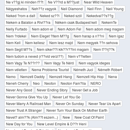
Ne v??gj ki minden f??t
Ne V??rd a M??just
Near Wild Heaven
Négyeshatos
Neh??z vagyok
Neil Diamond
Neil Finn
Neil Young
Neked ?­rom a dalt
Neked sz??l
Neked szól
Nekedval??s??g
Nekem a Balaton a Rivi??ra
Nékem csak Budapest kell
NekemTe
Nelly Furtado
Nem adom el
Nem Adom Fel
Nem adom meg magam
Nem ?rdekel
Nem Eleget ?ltem M??g
Nem harap a n??ni
Nem igaz
Nem Kell
Nem kellesz
Nem lesz majd
Nem megyek ??n sehova
Nem Segit M??s
Nem siker??l kik??r??lni magam
Nem t??rj??k
Nem tudom a neved (r??vid verzi??)
Nem v??letlen
Nem Vagy Te N??r??
Nem Vagy Te Néró
Nem vagyok ideges
Nem véletlen
Nema Problema Tourist
Németh Juci
Németh Róbert
Nemo
Nemzeti Daddy
Nemzeti Hang
Nemzeti Hip Hop
Nena
Neneh Cherry
Neo
Neoton
Neoton Fam?­lia
NERO
Never Any Good
Never Ending Story
Never Get a Job
Never Gonna Give You Up
Never Let You Go
Never Marry A Railroad Man
Never On Sunday
Never Tear Us Apart
Never Trust A Stranger
Never Turn Your Back On Mother Earth
Nevet? alm??k (Alm??t eszem...)
New
New Coat Of Paint
New Day for You
New Level Empire & D??r Heni