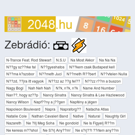
Zebrádió:
N-Trance Feat. Rod Stewart
N.S.U
Na Most Akkor
Na Na Na
N??gy sz??rke fal
N??gyeshatos
N??kem csak Budapest kell
N??ma k?szobor
N??meth Juci
N??meth R??bert
N??vtelen Nulla
N??zd, ??jra itt vagyok
N??zz az ??g fel??
N??zz r??m a buszon
Nagy Bogi
Nah Neh Nah
N?k, n?k, n?k
Name And Number
Nan??, hogy sz??p
Nancy Sinatra
Nancy Sinatra & Lee Hazlewood
Nancy Wilson
Napf??ny a j??gen
Napfény a jégen
Napoleon Boulevard
Napra
Napraforg??
Natacha Atlas
Natalie Cole
Nathan Cavaleri Band
Native
Natural
Naughty Girl
Nazareth
Ne ?llj Meg Soha
Ne gondold
Ne Is Figyelj R??m
Ne keress m??shol
Ne S?­rj Any??m!
Ne s?­rj??l ??rtem any??m