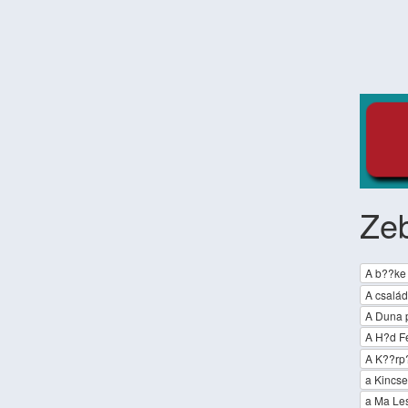
Ze
A b??ke
A család
A Duna p
A H?­d F
A K??rp
a Kincs
a Ma Le