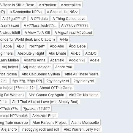
A Rose Is Still a Rose
A s?­neken
A sexepilem
d?)
a Szemembe N??zz
a Szemembe Nézz
A t??gul?? id?
A t??l dala
A Thing Called Love
z Szin??szei
A v??laszt testv??r...
A v??ros f??l??tt
A város fölött
A View To A Kill
A Vígszínház Művészei
onderful World (feat. Eric Clapton)
A-Ha
Abba
ABC
?bl??get?
Abo-Abo
Ából Bébe
eginners
Absolutely Right
Abu Dhabi
Ac-Dc
AC/DC
arry Mullen
Adamis Anna
Adamski
Addig ??lj
Adele
Adj helyet
Adj Isten Meleget
Adore You
rica Nossa
Afro Celt Sound System
After All These Years
??lelj
?gy ??g, ??gy f??j
?gy hagysz el
?gy hianyzol
 a hajnal j??nne m??r
Ahead Of The Game
Big Fat Woman)
Ain't Gonna Cry Again
Ain't Got No Home
f Life
Ain't That A Lot of Love (with Simply Red)
t v??rok r??d
?jszakai r??di??
lemmel N??zhetek
Akkezdet Phiai
ong Train mash up
Alan Parsons Project
Alanis Morissette
Alejandro
?letfogytig rock and roll
Alex Warren, Jelly Roll