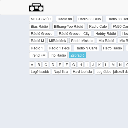
MOST SZÓL!
Rádió 88
Rádió 88 Club
Rádió 88 Ret
Bias Rádió
Bithang-Yoo Rádió
Radio Cafe
FM90 Ca
Rádió Groove
Rádió Groove - City
Hobby Rádió
I l
Rádió M
MiRádiónk
Rádió Miskolc
Mix Rádió
Mix R
Rádió 1
Rádió 1 Pécs
Rádió N Caffe
Retro Rádió
Trend FM
Trió Rádió
Zebrádió
A
B
C
D
E
F
G
H
I
J
K
L
M
N
Legfrissebb
Napi lista
Havi toplista
Legtöbbet játszott d