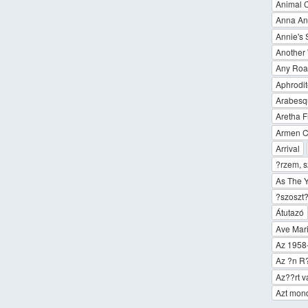
Animal C
Anna An
Annie's
Another 
Any Roa
Aphrodit
Arabesq
Aretha F
Armen C
Arrival
?rzem,
As The 
?szoszt
Átutazó
Ave Mar
Az 1958
Az ?n 
Az??rt v
Azt mond