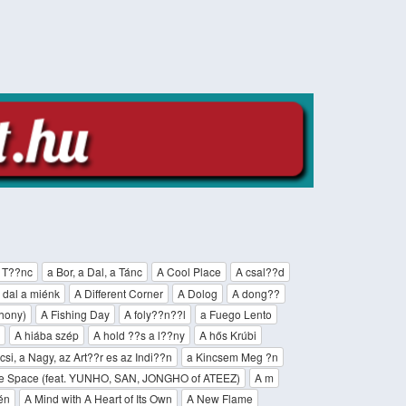
a T??nc
a Bor, a Dal, a Tánc
A Cool Place
A csal??d
 dal a miénk
A Different Corner
A Dolog
A dong??
hony)
A Fishing Day
A foly??n??l
a Fuego Lento
A hiába szép
A hold ??s a l??ny
A hős Krúbi
csi, a Nagy, az Art??r es az Indi??n
a Kincsem Meg ?n
tle Space (feat. YUNHO, SAN, JONGHO of ATEEZ)
A m
én
A Mind with A Heart of Its Own
A New Flame