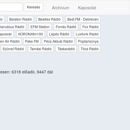
Keresés
Archívum
Kapcsolat
ió
Balaton Rádió
Beatles Rádió
Best FM - Debrecen
Danubius Rádió
EFM Station
Forrás Rádió
Fox Rádió
aposvár
KORONAfm100
Lépés Rádió
Luxfunk Rádió
en Air Rádió
Paks FM
Pécs Aktuál Rádió
Poptarisznya
Szünet Rádió
Tamási Rádió
Táskarádió
Tilos Rádió
sen: 6318 előadó, 9447 dal