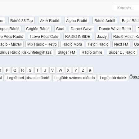
ro
Rádió 88 Top
Aktív Rádió
Alpha Rádió
Rádió Antritt
Bajai Rád
mpus Rádió
Cegléd Rádió
Cool
Dance Wave
Dance Wave Retro
ove Pécs Rádió
I Love Pécs Cafe
RADIO INSIDE
Jazzy
Rádió Most - K
ádió - Mixfall
Mix Rádió - Retro
Rádió Mora
Petőfi Rádió
Next FM
Op
Sirius Rádió Kiskunfélegyháza
Sláger FM
Rádió Smile
Super DJ Rádió
O
P
Q
R
S
T
U
V
W
X
Y
Z
#
Össze
al
Legtöbbet játszott előadó
Legtöbb számos előadó
Legújabb dalok