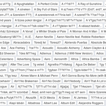
a vil??g
A Nyughatatlan
A Perfect Circle
A r??di??
A Ray of Sunshine
olytat??dik
A síneken
A Sky Full of Stars
A sz?­vem r??d v??r (Erd?, erd?, er
em J??, a Szerelem F??j
A szerelemnek m??lnia kell
A szeret??k ??ce??nja
nd years
A tüzes pokol lángjai
A V?­gsz?­nh??z M??v??szei
A V?­gsz?­nh??
s Hangjai
A v??ros m??sik oldal??n
A v??gtelen fel??
A választ testvér...
nház Szinészei
A Vonat
a Whiter Shade of Pale
A Woman And A Man
A W
Szakonyi Mil??n
A.I.E.
Aaron Neville
Aaron Neville feat. Robbie Robertson
he Edge
Abracadabra
?bredj fel
?breszt?
Abriendo Puertas
Absolute B
Ace
Ace Frehley
?ce??n
Acoustic
Acoustic Alchemy
Adam Clayton & L
 Ed Sheeran
?des M??reg
Adiemus
Adiemus (1999 New Version)
Adios
 Celentano
Advertising Space
Aero
Aerosmith
Africa
Africa Bamba
Af
dnight
After The Love
?g veled
Agnetha F?¤ltskog
Agua De Beber
?gy 
tszom
?gy v??rom j??ssz-e m??r
?gyban T??lt??m
?gyis kider??l
?h csak
sz, ??gy lesz
Aimee Mann & Michael Penn
Ain't Gonna Bump No More (with 
sbehavin'
Ain't No Brakeman
Ain't No Doubt
Ain't Nobody
Ain't That A Lot o
nogue
Air
Aj??nd??k
?jf??l ut??ni dal
Ajjajjaj
?jjel ??rkezem
?jjel ot
?ntek, ak??r szombat
Akad, amit nem gy??gy?­t meg az id? sem
Akire Szere
ada a Pulyk??r??l
Akusztik
Al Di Meola
Al Green
Al Jarreau
?l??nk a L
tv??n
Alapi István
Albatross
Albert Lee
Album Edit
Alejandra Roggero