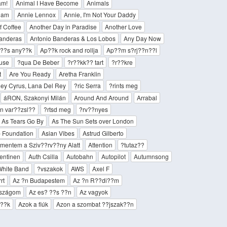
am!
Animal I Have Become
Animals
lam
Annie Lennox
Annie, I'm Not Your Daddy
f Coffee
Another Day in Paradise
Another Love
anderas
Antonio Banderas & Los Lobos
Any Day Now
??s any??k
Ap??k rock and rollja
Ap??m s?­rj??n??l
use
?qua De Beber
?r??kk?? tart
?r??kre
t
Are You Ready
Aretha Franklin
ley Cyrus, Lana Del Rey
?ric Serra
?rints meg
áRON, Szakonyi Milán
Around And Around
Arrabal
lan var??zsl??
?rtsd meg
?rv??nyes
As Tears Go By
As The Sun Sets over London
 Foundation
Asian Vibes
Astrud Gilberto
tmentem a Sziv??rv??ny Alatt
Attention
?tutaz??
entinen
Auth Csilla
Autobahn
Autopilot
Autumnsong
White Band
?vszakok
AWS
Axel F
rt
Az ?n Budapestem
Az ?n R??di??m
rszágom
Az es? ??s ??n
Az vagyok
i??k
Azok a fiúk
Azon a szombat ??jszak??n