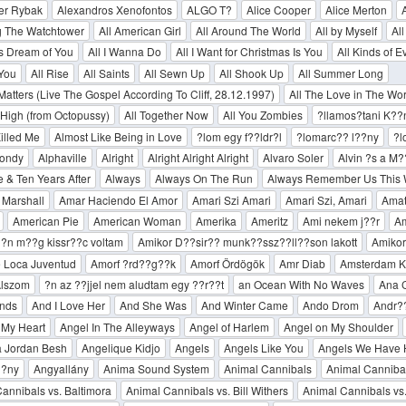
er Rybak
Alexandros Xenofontos
ALGO T?
Alice Cooper
Alice Merton
g The Watchtower
All American Girl
All Around The World
All by Myself
All
 Is Dream of You
All I Wanna Do
All I Want for Christmas Is You
All Kinds of E
 You
All Rise
All Saints
All Sewn Up
All Shook Up
All Summer Long
 Matters (Live The Gospel According To Cliff, 28.12.1997)
All The Love in The Wor
 High (from Octopussy)
All Together Now
All You Zombies
?llamos?­tani K??
illed Me
Almost Like Being in Love
?lom egy f??ldr?l
?lomarc?? l??ny
?
londy
Alphaville
Alright
Alright Alright Alright
Alvaro Soler
Alvin ?s a M
e & Ten Years After
Always
Always On The Run
Always Remember Us This
Marshall
Amar Haciendo El Amor
Amari Szi Amari
Amari Szi, Amari
Amat?
American Pie
American Woman
Amerika
Ameritz
Ami nekem j??r
Am
?n m??g kissr??c voltam
Amikor D??sir?? munk??ssz??ll??son lakott
Amikor
 Loca Juventud
Amorf ?rd??g??k
Amorf Ördögök
Amr Diab
Amsterdam K
 Alszom
?n az ??jjel nem aludtam egy ??r??t
an Ocean With No Waves
Ana 
ends
And I Love Her
And She Was
And Winter Came
Ando Drom
Andr??
 My Heart
Angel In The Alleyways
Angel of Harlem
Angel on My Shoulder
a Jordan Besh
Angelique Kidjo
Angels
Angels Like You
Angels We Have 
??ny
Angyallány
Anima Sound System
Animal Cannibals
Animal Cannibal
annibals vs. Baltimora
Animal Cannibals vs. Bill Withers
Animal Cannibals v