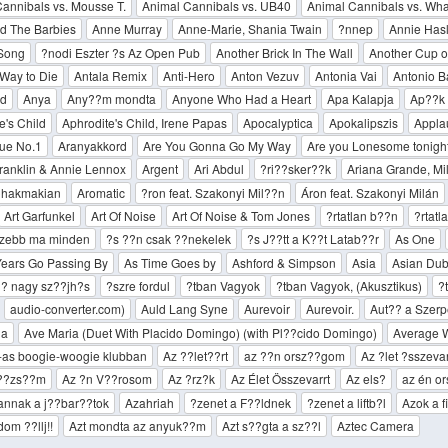
annibals vs. Mousse T.
Animal Cannibals vs. UB40
Animal Cannibals vs. Wh
d The Barbies
Anne Murray
Anne-Marie, Shania Twain
?nnep
Annie Has
 Song
?nodi Eszter ?s Az Open Pub
Another Brick In The Wall
Another Cup o
Way to Die
Antala Remix
Anti-Hero
Anton Vezuv
Antonia Vai
Antonio B
d
Anya
Any??m mondta
Anyone Who Had a Heart
Apa Kalapja
Ap??k 
e's Child
Aphrodite's Child, Irene Papas
Apocalyptica
Apokalipszis
Appla
ue No.1
Aranyakkord
Are You Gonna Go My Way
Are you Lonesome tonigh
ranklin & Annie Lennox
Argent
Ari Abdul
?ri??sker??k
Ariana Grande, Mi
hakmakian
Aromatic
?ron feat. Szakonyi Mil??n
Áron feat. Szakonyi Milán
Art Garfunkel
Art Of Noise
Art Of Noise & Tom Jones
?rtatlan b??n
?rtat
 szebb ma minden
?s ??n csak ??nekelek
?s J??tt a K??t Latab??r
As One
Years Go Passing By
As Time Goes by
Ashford & Simpson
Asia
Asian Dub
?? nagy sz??jh?s
?szre fordul
?tban Vagyok
?tban Vagyok, (Akusztikus)
?
audio-converter.com)
Auld Lang Syne
Aurevoir
Aurevoir.
Aut?? a Szerp
ia
Ave Maria (Duet With Placido Domingo) (with Pl??cido Domingo)
Average 
-as boogie-woogie klubban
Az ??let??rt
az ??n orsz??gom
Az ?let ?sszevar
R??zs??m
Az ?n V??rosom
Az ?rz?k
Az Élet Összevarrt
Az els?
az én o
annak a j??bar??tok
Azahriah
?zenet a F??ldnek
?zenet a liftb?l
Azok a f
om ??llj!!
Azt mondta az anyuk??m
Azt s??gta a sz??l
Aztec Camera