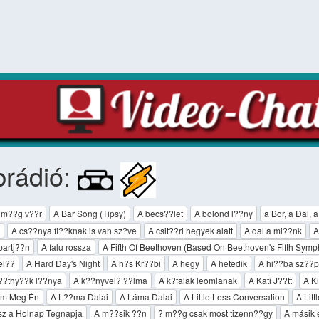
brádió:
 m??g v??r
A Bar Song (Tipsy)
A becs??let
A bolond l??ny
a Bor, a Dal, 
A cs??nya fi??knak is van sz?­ve
A csit??ri hegyek alatt
A dal a mi??nk
A
artj??n
A falu rossza
A Fifth Of Beethoven (Based On Beethoven's Fifth Symp
el??
A Hard Day's Night
A h?s Kr??bi
A hegy
A hetedik
A hi??ba sz??p
??thy??k l??nya
A k??nyvel? ??lma
A k?falak leomlanak
A Kati J??tt
A Ki
em Meg Én
A L??ma Dalai
A Láma Dalai
A Little Less Conversation
A Lit
sz a Holnap Tegnapja
A m??sik ??n
? m??g csak most tizenn??gy
A másik 