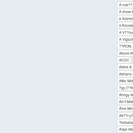
A nok?? 
A show f
a Szerel
a thousa
A V??ro
A Vígszí
??RON, 
Above t
ACDC
Adele &
Adriano
After Mi
?gy j??
Ahogy le
Ain't Mi
Áine Mi
Ak??r p?
?koball
Alapi Is