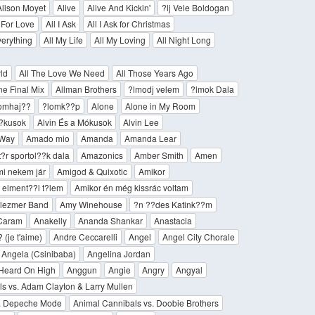
Alison Moyet
Alive
Alive And Kickin'
?lj Vele Boldogan
 For Love
All I Ask
All I Ask for Christmas
verything
All My Life
All My Loving
All Night Long
ld
All The Love We Need
All Those Years Ago
ne Final Mix
Allman Brothers
?lmodj velem
?lmok Dala
lomhaj??
?lomk??p
Alone
Alone in My Room
??kusok
Alvin És a Mókusok
Alvin Lee
 Way
Amado mio
Amanda
Amanda Lear
r sportol??k dala
Amazonics
Amber Smith
Amen
i nekem jár
Amigod & Quixotic
Amikor
 elment??l t?lem
Amikor én még kissrác voltam
lezmer Band
Amy Winehouse
?n ??des Katink??m
Caram
Anakelly
Ananda Shankar
Anastacia
 (je t'aime)
Andre Ceccarelli
Angel
Angel City Chorale
Angela (Csinibaba)
Angelina Jordan
Heard On High
Anggun
Angie
Angry
Angyal
s vs. Adam Clayton & Larry Mullen
s. Depeche Mode
Animal Cannibals vs. Doobie Brothers