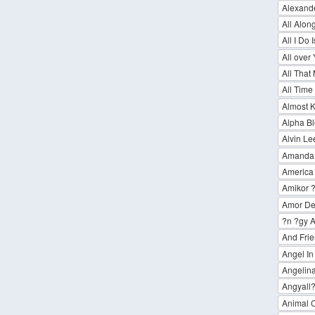
Alexand
All Alon
All I Do
All over
All That
All Time
Almost K
Alpha B
Alvin Le
Amanda 
America
Amikor ?
Amor De
?n ?gy
And Fri
Angel In
Angelin
Angyall
Animal C