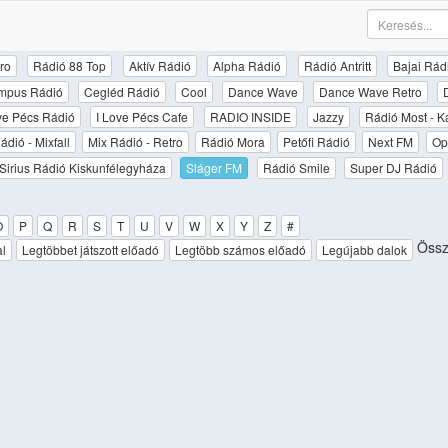
ro
Rádió 88 Top
Aktív Rádió
Alpha Rádió
Rádió Antritt
Bajai Rád
mpus Rádió
Cegléd Rádió
Cool
Dance Wave
Dance Wave Retro
ove Pécs Rádió
I Love Pécs Cafe
RADIO INSIDE
Jazzy
Rádió Most - K
ádió - Mixfall
Mix Rádió - Retro
Rádió Mora
Petőfi Rádió
Next FM
Op
Sirius Rádió Kiskunfélegyháza
Sláger FM
Rádió Smile
Super DJ Rádió
O
P
Q
R
S
T
U
V
W
X
Y
Z
#
Össz
al
Legtöbbet játszott előadó
Legtöbb számos előadó
Legújabb dalok