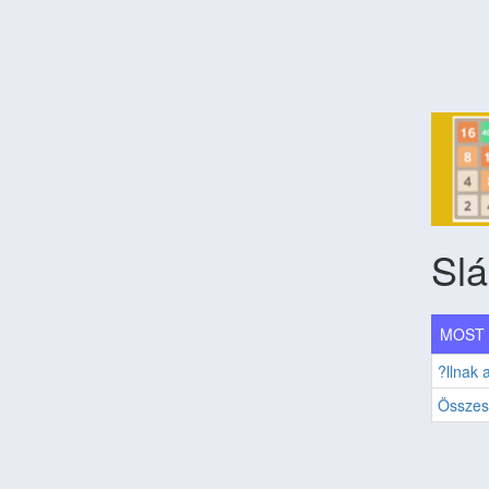
Sl
MOST S
?llnak 
Összes