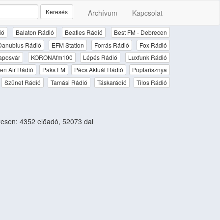
Keresés
Archívum
Kapcsolat
ió
Balaton Rádió
Beatles Rádió
Best FM - Debrecen
Danubius Rádió
EFM Station
Forrás Rádió
Fox Rádió
aposvár
KORONAfm100
Lépés Rádió
Luxfunk Rádió
en Air Rádió
Paks FM
Pécs Aktuál Rádió
Poptarisznya
Szünet Rádió
Tamási Rádió
Táskarádió
Tilos Rádió
esen: 4352 előadó, 52073 dal