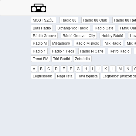
MOST SZÓL!
Rádió 88
Rádió 88 Club
Rádió 88 Ret
Bias Rádió
Bithang-Yoo Rádió
Radio Cafe
FM90 Ca
Rádió Groove
Rádió Groove - City
Hobby Rádió
I l
Rádió M
MiRádiónk
Rádió Miskolc
Mix Rádió
Mix R
Rádió 1
Rádió 1 Pécs
Rádió N Caffe
Retro Rádió
Trend FM
Trió Rádió
Zebrádió
A
B
C
D
E
F
G
H
I
J
K
L
M
N
Legfrissebb
Napi lista
Havi toplista
Legtöbbet játszott d