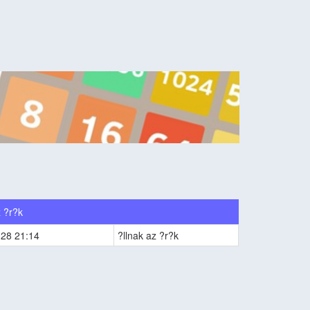
z ?r?k
-28 21:14
?llnak az ?r?k