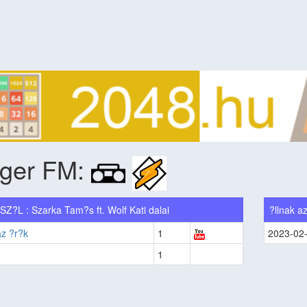
áger FM:
Z?L : Szarka Tam?s ft. Wolf Kati dalai
?llnak a
az ?r?k
1
2023-02
1