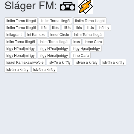
Sláger FM:
Iintim Torna Illegál
Iintim Torna Illegßl
Iintim Torna Illegál
Iintim Torna Illegßl
Ill?s
Illés
IllÚs
Illés
IllÚs
Infinity
Inflagranti
Ini Kamoze
Inner Circle
Intim Torna Illegál
Intim Torna Illegßl
Intim Torna Illegál
Inxs
Irene Cara
Irigy H?naljmirigy
Irigy H?naljmirigy
Irigy H¡naljmirigy
Irigy Hónaljmirigy
Irigy Hónaljmirigy
Irine Cara
Israel Kamakawiwo'ole
Istv?n a kir?ly
István a király
Istvßn a kirßly
István a király
Istvßn a kirßly