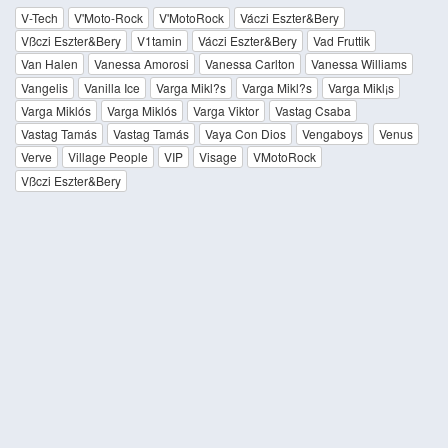
V-Tech
V'Moto-Rock
V'MotoRock
Váczi Eszter&Bery
Vßczi Eszter&Bery
V1tamin
Váczi Eszter&Bery
Vad Fruttik
Van Halen
Vanessa Amorosi
Vanessa Carlton
Vanessa Williams
Vangelis
Vanilla Ice
Varga Mikl?s
Varga Mikl?s
Varga Mikl¡s
Varga Miklós
Varga Miklós
Varga Viktor
Vastag Csaba
Vastag Tamás
Vastag Tamás
Vaya Con Dios
Vengaboys
Venus
Verve
Village People
VIP
Visage
VMotoRock
Vßczi Eszter&Bery