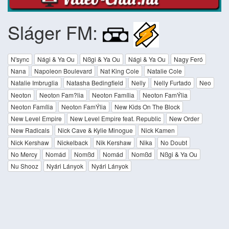
Sláger FM:
N'sync
Nági & Ya Ou
Nßgi & Ya Ou
Nági & Ya Ou
Nagy Feró
Nana
Napoleon Boulevard
Nat King Cole
Natalie Cole
Natalie Imbruglia
Natasha Bedingfield
Nelly
Nelly Furtado
Neo
Neoton
Neoton Fam?lia
Neoton Família
Neoton FamÝlia
Neoton Família
Neoton FamÝlia
New Kids On The Block
New Level Empire
New Level Empire feat. Republic
New Order
New Radicals
Nick Cave & Kylie Minogue
Nick Kamen
Nick Kershaw
Nickelback
Nik Kershaw
Nika
No Doubt
No Mercy
Nomád
Nomßd
Nomád
Nomßd
Nßgi & Ya Ou
Nu Shooz
Nyári Lányok
Nyári Lányok