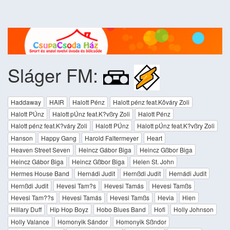
Sláger FM:
Haddaway
HAIR
Halott Pénz
Halott pénz feat.Kõváry Zoli
Halott PÚnz
Halott pÚnz feat.K?vßry Zoli
Halott Pénz
Halott pénz feat.K?váry Zoli
Halott PÚnz
Halott pÚnz feat.K?vßry Zoli
Hanson
Happy Gang
Harold Faltermeyer
Heart
Heaven Street Seven
Heincz Gábor Biga
Heincz Gßbor Biga
Heincz Gábor Biga
Heincz Gßbor Biga
Helen St. John
Hermes House Band
Hernádi Judit
Hernßdi Judit
Hernádi Judit
Hernßdi Judit
Hevesi Tam?s
Hevesi Tamás
Hevesi Tamßs
Hevesi Tam??s
Hevesi Tamás
Hevesi Tamßs
Hevia
Hien
Hillary Duff
Hip Hop Boyz
Hobo Blues Band
Hofi
Holly Johnson
Holly Valance
Homonyik Sándor
Homonyik Sßndor