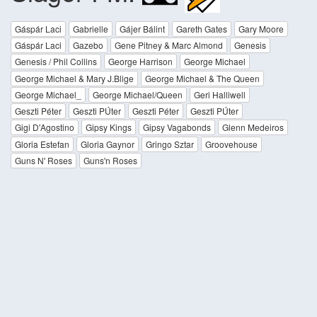
Gáspár Laci
Gabrielle
Gájer Bálint
Gareth Gates
Gary Moore
Gáspár Laci
Gazebo
Gene Pitney & Marc Almond
Genesis
Genesis / Phil Collins
George Harrison
George Michael
George Michael & Mary J.Blige
George Michael & The Queen
George Michael_
George Michael/Queen
Geri Halliwell
Geszti Péter
Geszti PÚter
Geszti Péter
Geszti PÚter
Gigi D'Agostino
Gipsy Kings
Gipsy Vagabonds
Glenn Medeiros
Gloria Estefan
Gloria Gaynor
Gringo Sztar
Groovehouse
Guns N' Roses
Guns'n Roses