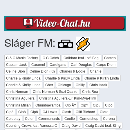
Sláger FM:
C & C Music Factory
C C Catch
Calidora feat.Lotfi Begi
Cameo
Captain Jack
Caramel
Cardigans
Carl Douglas
Carpe Diem
Celine Dion
Celine Dion (K!)
Charles & Eddie
Charlie
Charlie & Király Linda
Charlie & Kirßly Linda
Charlie & Király Linda
Charlie & Kirßly Linda
Cher
Chicago
Chilly
Chris Isaak
Chris Norman
Chris Norman & Suzi Quatro
Chris Rea
Christina Aguilera
Christina Aguilera-Lil' Kim-Mya-Pink
Christina Milian
Chumbawamba
Cip Ä?
Cip?
Cip÷
Cipõ
Cipö
Cipô
Cipö
CJ Lewis
Clash
Cliff Richard
Clout
Coldplay
Color
Communards
Coolio
Cornershop
Corona
Counting Crows feat. Vanessa C
Craig David
Craig David feat. Sting