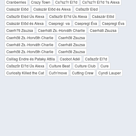
Cranberries
Crazy Town
Cs?sz?r El?d
Cs?sz?r El?d ?s Alexa
Császár Elôd
Császár Elôd és Alexa
Csßszßr El¢d
Csßszßr El¢d Ús Alexa
Csßszßr El?d Ús Alexa
Császár Elôd
Császár Elôd és Alexa
Csepregi -va
Csepregi Éva
Csepregi Éva
Cserh?ti Zsuzsa
Cserháti Zs.-Horváth Charlie
Cserháti Zsuzsa
Cserhßti Zs.-Horvßth Charlie
Cserhßti Zsuzsa
Cserháti Zs.-Horváth Charlie
Cserháti Zsuzsa
Cserhßti Zs.-Horvßth Charlie
Cserhßti Zsuzsa
Csillag Endre és Pataky Attila
Csobot Adél
Csßszßr El?d
Csßszßr El?d Ús Alexa
Culture Beat
Culture Club
Cure
Curiosity Killed the Cat
Cut'n'move
Cutting Crew
Cyndi Lauper