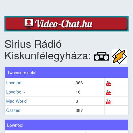
Sirius Rádió
Kiskunfélegyháza:
Twocolors dalai
Lovefool
366
Lovefool -
18
Mad World
3
Összes
387
Lovefool