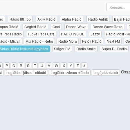
ro
Rádió 88 Top
Aktív Rádió
Alpha Rádió
Rádió Antritt
Bajai Rád
mpus Rádió
Cegléd Rádió
Cool
Dance Wave
Dance Wave Retro
ove Pécs Rádió
I Love Pécs Cafe
RADIO INSIDE
Jazzy
Rádió Most - K
ádió - Mixfall
Mix Rádió - Retro
Rádió Mora
Petőfi Rádió
Next FM
Op
Sirius Rádió Kiskunfélegyháza
Sláger FM
Rádió Smile
Super DJ Rádió
O
P
Q
R
S
T
U
V
W
X
Y
Z
#
Össz
al
Legtöbbet játszott előadó
Legtöbb számos előadó
Legújabb dalok