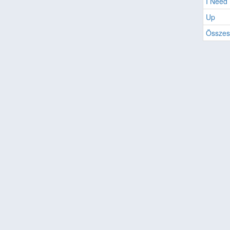
I Need 
Up
Összes