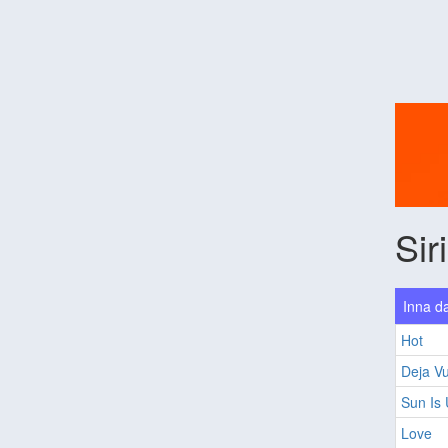
Sir
Inna da
Hot
Deja Vu
Sun Is
Love