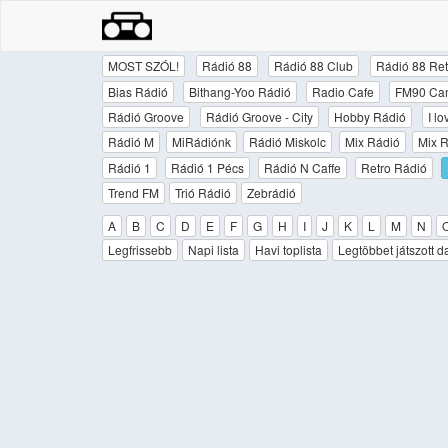
MOST SZÓL!
Rádió 88
Rádió 88 Club
Rádió 88 Ret
Bias Rádió
Bithang-Yoo Rádió
Radio Cafe
FM90 Ca
Rádió Groove
Rádió Groove - City
Hobby Rádió
I l
Rádió M
MiRádiónk
Rádió Miskolc
Mix Rádió
Mix R
Rádió 1
Rádió 1 Pécs
Rádió N Caffe
Retro Rádió
Trend FM
Trió Rádió
Zebrádió
A
B
C
D
E
F
G
H
I
J
K
L
M
N
Legfrissebb
Napi lista
Havi toplista
Legtöbbet játszott d