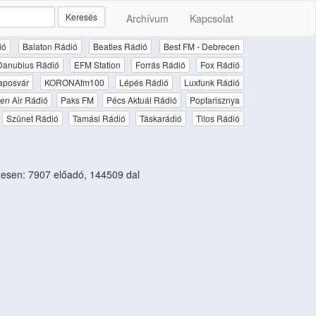
Keresés
Archívum
Kapcsolat
ió
Balaton Rádió
Beatles Rádió
Best FM - Debrecen
Danubius Rádió
EFM Station
Forrás Rádió
Fox Rádió
aposvár
KORONAfm100
Lépés Rádió
Luxfunk Rádió
en Air Rádió
Paks FM
Pécs Aktuál Rádió
Poptarisznya
Szünet Rádió
Tamási Rádió
Táskarádió
Tilos Rádió
esen: 7907 előadó, 144509 dal