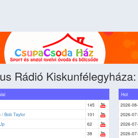
ius Rádió Kiskunfélegyháza
lai
Hot
145
2026-08
 / Bob Taylor
101
2026-07
 Up
62
2026-07
38
2026-07