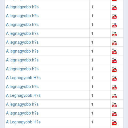
A legnagyobb h?s
1
A legnagyobb h?s
1
A legnagyobb h?s
1
A legnagyobb h?s
1
A legnagyobb h?s
1
A legnagyobb h?s
1
A legnagyobb h?s
1
A legnagyobb h?s
1
A Legnagyobb H?s
1
A legnagyobb h?s
1
A Legnagyobb H?s
1
A legnagyobb h?s
1
A legnagyobb h?s
1
A Legnagyobb H?s
1