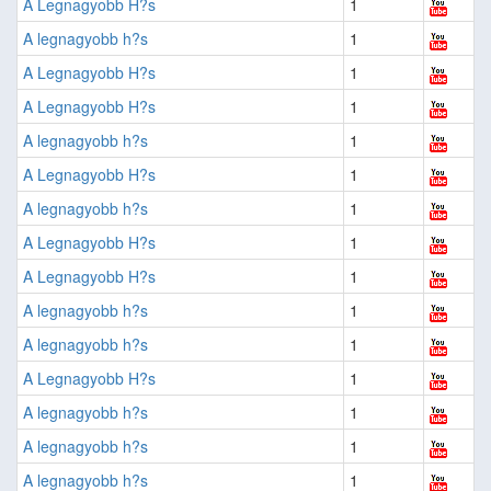
A Legnagyobb H?s
1
A legnagyobb h?s
1
A Legnagyobb H?s
1
A Legnagyobb H?s
1
A legnagyobb h?s
1
A Legnagyobb H?s
1
A legnagyobb h?s
1
A Legnagyobb H?s
1
A Legnagyobb H?s
1
A legnagyobb h?s
1
A legnagyobb h?s
1
A Legnagyobb H?s
1
A legnagyobb h?s
1
A legnagyobb h?s
1
A legnagyobb h?s
1