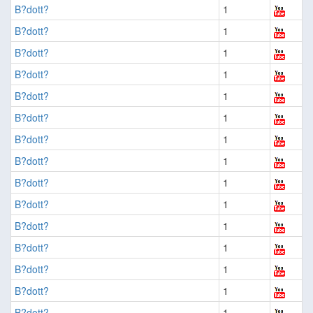
B?dott?
1
B?dott?
1
B?dott?
1
B?dott?
1
B?dott?
1
B?dott?
1
B?dott?
1
B?dott?
1
B?dott?
1
B?dott?
1
B?dott?
1
B?dott?
1
B?dott?
1
B?dott?
1
B?dott?
1