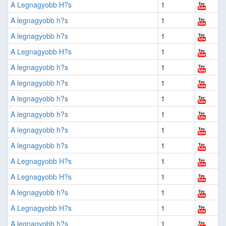
A Legnagyobb H?s
1
A legnagyobb h?s
1
A legnagyobb h?s
1
A Legnagyobb H?s
1
A legnagyobb h?s
1
A legnagyobb h?s
1
A legnagyobb h?s
1
A legnagyobb h?s
1
A legnagyobb h?s
1
A legnagyobb h?s
1
A Legnagyobb H?s
1
A Legnagyobb H?s
1
A legnagyobb h?s
1
A Legnagyobb H?s
1
A legnagyobb h?s
1