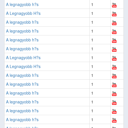
A legnagyobb h?s
1
A Legnagyobb H?s
1
A legnagyobb h?s
1
A legnagyobb h?s
1
A legnagyobb h?s
1
A legnagyobb h?s
1
A Legnagyobb H?s
1
A Legnagyobb H?s
1
A legnagyobb h?s
1
A legnagyobb h?s
1
A legnagyobb h?s
1
A legnagyobb h?s
1
A legnagyobb h?s
1
A legnagyobb h?s
1