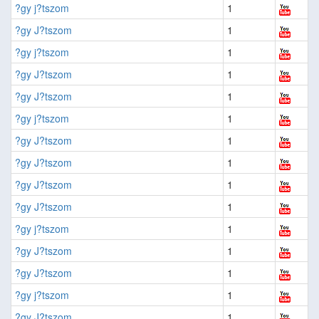
?gy j?tszom
1
?gy J?tszom
1
?gy j?tszom
1
?gy J?tszom
1
?gy J?tszom
1
?gy j?tszom
1
?gy J?tszom
1
?gy J?tszom
1
?gy J?tszom
1
?gy J?tszom
1
?gy j?tszom
1
?gy J?tszom
1
?gy J?tszom
1
?gy j?tszom
1
?gy J?tszom
1