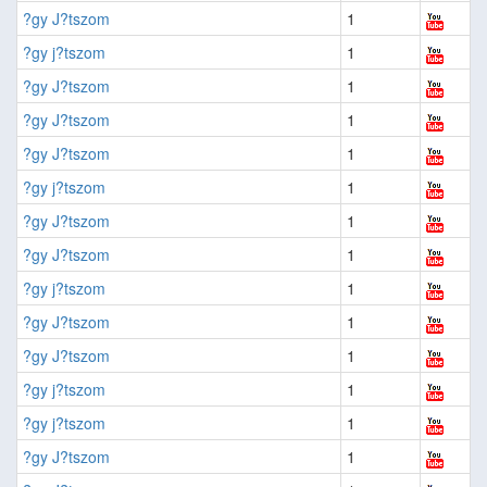
?gy J?tszom
1
?gy j?tszom
1
?gy J?tszom
1
?gy J?tszom
1
?gy J?tszom
1
?gy j?tszom
1
?gy J?tszom
1
?gy J?tszom
1
?gy j?tszom
1
?gy J?tszom
1
?gy J?tszom
1
?gy j?tszom
1
?gy j?tszom
1
?gy J?tszom
1