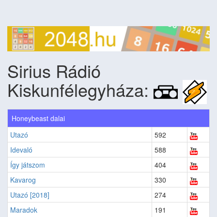
Sirius Rádió
Kiskunfélegyháza:
Honeybeast dalai
Utazó
592
Idevaló
588
Így játszom
404
Kavarog
330
Utazó [2018]
274
Maradok
191