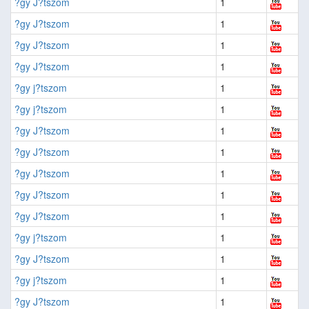
?gy J?tszom
1
?gy J?tszom
1
?gy J?tszom
1
?gy J?tszom
1
?gy j?tszom
1
?gy j?tszom
1
?gy J?tszom
1
?gy J?tszom
1
?gy J?tszom
1
?gy J?tszom
1
?gy J?tszom
1
?gy j?tszom
1
?gy J?tszom
1
?gy j?tszom
1
?gy J?tszom
1