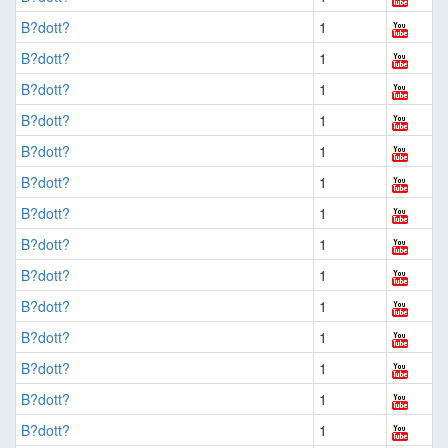
B?dott?
1
B?dott?
1
B?dott?
1
B?dott?
1
B?dott?
1
B?dott?
1
B?dott?
1
B?dott?
1
B?dott?
1
B?dott?
1
B?dott?
1
B?dott?
1
B?dott?
1
B?dott?
1