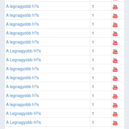
A legnagyobb h?s
1
A legnagyobb h?s
1
A legnagyobb h?s
1
A legnagyobb h?s
1
A legnagyobb h?s
1
A Legnagyobb H?s
1
A Legnagyobb H?s
1
A legnagyobb h?s
1
A legnagyobb h?s
1
A legnagyobb h?s
1
A legnagyobb h?s
1
A legnagyobb h?s
1
A Legnagyobb H?s
1
A Legnagyobb H?s
1