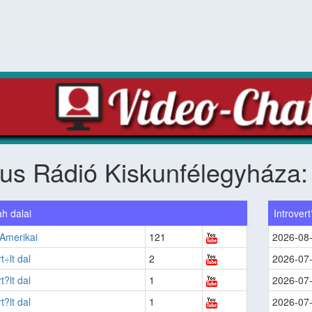
ius Rádió Kiskunfélegyháza
h dalai
Introvert
Amerikai
121
2026-08
t÷lt dal
2
2026-07
t?lt dal
1
2026-07
t?lt dal
1
2026-07