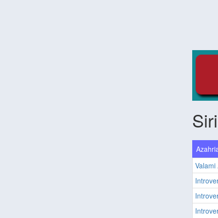
Sir
Azahria
Valami 
Introver
Introver
Introver