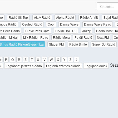
ro
Rádió 88 Top
Aktív Rádió
Alpha Rádió
Rádió Antritt
Bajai Rád
mpus Rádió
Cegléd Rádió
Cool
Dance Wave
Dance Wave Retro
ove Pécs Rádió
I Love Pécs Cafe
RADIO INSIDE
Jazzy
Rádió Most - K
ádió - Mixfall
Mix Rádió - Retro
Rádió Mora
Petőfi Rádió
Next FM
Op
Sirius Rádió Kiskunfélegyháza
Sláger FM
Rádió Smile
Super DJ Rádió
O
P
Q
R
S
T
U
V
W
X
Y
Z
#
Össz
al
Legtöbbet játszott előadó
Legtöbb számos előadó
Legújabb dalok