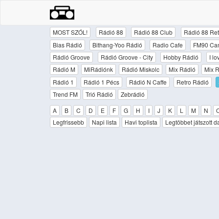
MOST SZÓL!
Rádió 88
Rádió 88 Club
Rádió 88 Ret
Bias Rádió
Bithang-Yoo Rádió
Radio Cafe
FM90 Ca
Rádió Groove
Rádió Groove - City
Hobby Rádió
I l
Rádió M
MiRádiónk
Rádió Miskolc
Mix Rádió
Mix R
Rádió 1
Rádió 1 Pécs
Rádió N Caffe
Retro Rádió
Trend FM
Trió Rádió
Zebrádió
A
B
C
D
E
F
G
H
I
J
K
L
M
N
Legfrissebb
Napi lista
Havi toplista
Legtöbbet játszott d