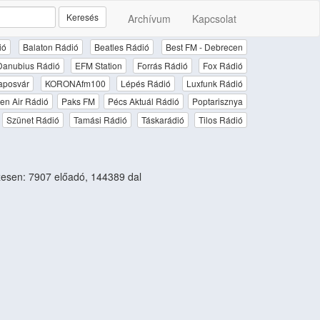
Keresés
Archívum
Kapcsolat
ió
Balaton Rádió
Beatles Rádió
Best FM - Debrecen
Danubius Rádió
EFM Station
Forrás Rádió
Fox Rádió
aposvár
KORONAfm100
Lépés Rádió
Luxfunk Rádió
en Air Rádió
Paks FM
Pécs Aktuál Rádió
Poptarisznya
Szünet Rádió
Tamási Rádió
Táskarádió
Tilos Rádió
esen: 7907 előadó, 144389 dal