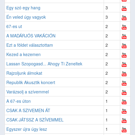
Egy szó egy hang
3
Én veled úgy vagyok
3
67-es ut
2
A MADÁRJÓS VAKÁCIÓN
2
Ezt a földet választottam
2
Kezed a kezemen
2
Lassan Szopogasd... Ahogy Ti Zeneltek
2
Rajzoljunk álmokat
2
Republik Akusztik koncert
2
Varázsolj a szívemmel
2
A 67-es úton
1
CSAK A SZIVEMEN ÁT
1
CSAK JÁTSSZ A SZÍVEMMEL
1
Egyszer újra úgy lesz
1