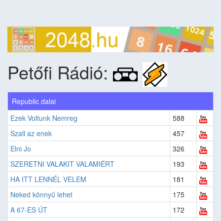
Petőfi Rádió:
Republic dalai
Ezek Voltunk Nemreg
588
Szall az enek
457
Elni Jo
326
SZERETNI VALAKIT VALAMIÉRT
193
HA ITT LENNÉL VELEM
181
Neked könnyű lehet
175
A 67-ES ÚT
172