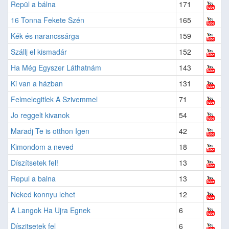
Repül a bálna
171
16 Tonna Fekete Szén
165
Kék és narancssárga
159
Szállj el kismadár
152
Ha Még Egyszer Láthatnám
143
Ki van a házban
131
Felmelegitlek A Szivemmel
71
Jo reggelt kivanok
54
Maradj Te is otthon Igen
42
Kimondom a neved
18
Díszítsetek fel!
13
Repul a balna
13
Neked konnyu lehet
12
A Langok Ha Ujra Egnek
6
Díszitsetek fel
6