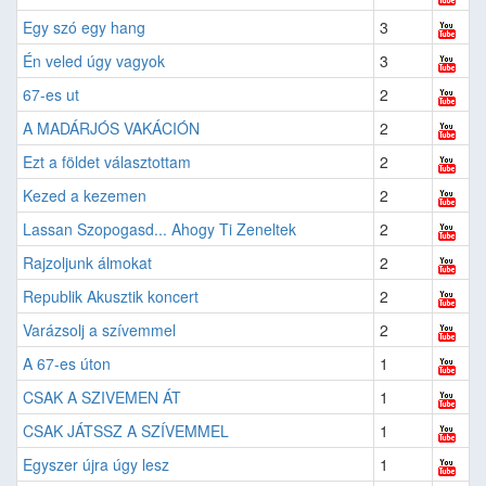
Egy szó egy hang
3
Én veled úgy vagyok
3
67-es ut
2
A MADÁRJÓS VAKÁCIÓN
2
Ezt a földet választottam
2
Kezed a kezemen
2
Lassan Szopogasd... Ahogy Ti Zeneltek
2
Rajzoljunk álmokat
2
Republik Akusztik koncert
2
Varázsolj a szívemmel
2
A 67-es úton
1
CSAK A SZIVEMEN ÁT
1
CSAK JÁTSSZ A SZÍVEMMEL
1
Egyszer újra úgy lesz
1