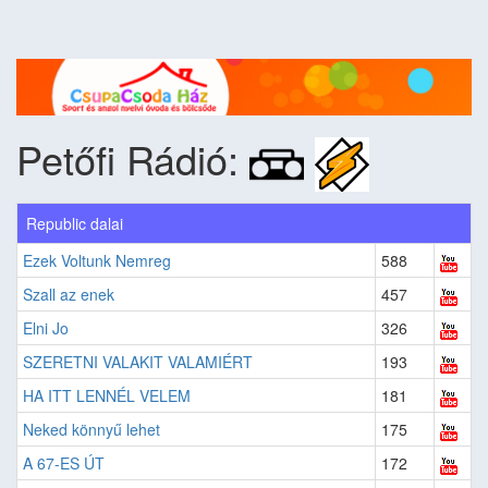
Petőfi Rádió:
Republic dalai
Ezek Voltunk Nemreg
588
Szall az enek
457
Elni Jo
326
SZERETNI VALAKIT VALAMIÉRT
193
HA ITT LENNÉL VELEM
181
Neked könnyű lehet
175
A 67-ES ÚT
172