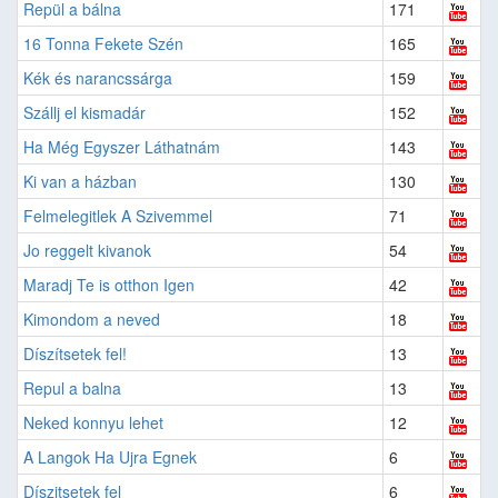
Repül a bálna
171
16 Tonna Fekete Szén
165
Kék és narancssárga
159
Szállj el kismadár
152
Ha Még Egyszer Láthatnám
143
Ki van a házban
130
Felmelegitlek A Szivemmel
71
Jo reggelt kivanok
54
Maradj Te is otthon Igen
42
Kimondom a neved
18
Díszítsetek fel!
13
Repul a balna
13
Neked konnyu lehet
12
A Langok Ha Ujra Egnek
6
Díszitsetek fel
6