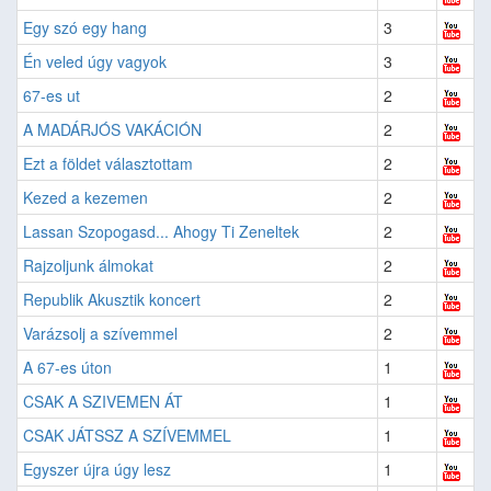
Egy szó egy hang
3
Én veled úgy vagyok
3
67-es ut
2
A MADÁRJÓS VAKÁCIÓN
2
Ezt a földet választottam
2
Kezed a kezemen
2
Lassan Szopogasd... Ahogy Ti Zeneltek
2
Rajzoljunk álmokat
2
Republik Akusztik koncert
2
Varázsolj a szívemmel
2
A 67-es úton
1
CSAK A SZIVEMEN ÁT
1
CSAK JÁTSSZ A SZÍVEMMEL
1
Egyszer újra úgy lesz
1