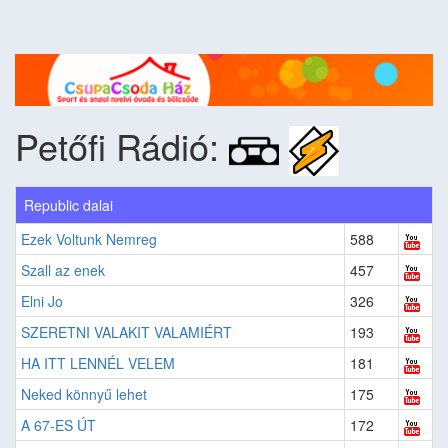
Petőfi Rádió:
Republic dalai
Ezek Voltunk Nemreg
588
Szall az enek
457
Elni Jo
326
SZERETNI VALAKIT VALAMIÉRT
193
HA ITT LENNÉL VELEM
181
Neked könnyű lehet
175
A 67-ES ÚT
172