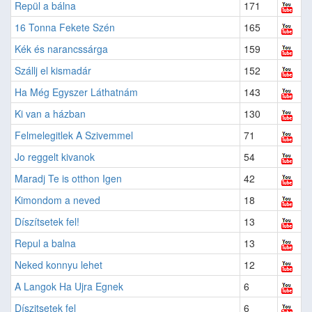
Repül a bálna
171
16 Tonna Fekete Szén
165
Kék és narancssárga
159
Szállj el kismadár
152
Ha Még Egyszer Láthatnám
143
Ki van a házban
130
Felmelegitlek A Szivemmel
71
Jo reggelt kivanok
54
Maradj Te is otthon Igen
42
Kimondom a neved
18
Díszítsetek fel!
13
Repul a balna
13
Neked konnyu lehet
12
A Langok Ha Ujra Egnek
6
Díszitsetek fel
6