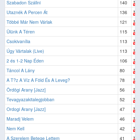
Szabadon Szállni
140
Utaznék A Percen Át
136
Többé Már Nem Várlak
121
Ülünk A Téren
115
Csokivanília
113
Úgy Vártalak (Live)
113
2 és 1-2 Nap Éden
106
Táncol A Lány
80
A T?z A Víz A Föld És A Leveg?
78
Ördögi Arany [Jazz]
56
Tevagyazakitalegjobban
52
Ordogi Arany [Jazz]
47
Maradj Velem
46
Nem Kell
42
A Szerelem Betege Lettem
41