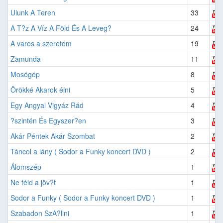
Ulunk A Teren
33
A T?z A Víz A Föld És A Leveg?
24
A varos a szeretom
19
Zamunda
11
Mosógép
8
Örökké Akarok élni
5
Egy Angyal Vigyáz Rád
4
?szintén És Egyszer?en
3
Akár Péntek Akár Szombat
2
Táncol a lány ( Sodor a Funky koncert DVD )
2
Álomszép
1
Ne féld a jöv?t
1
Sodor a Funky ( Sodor a Funky koncert DVD )
1
Szabadon SzA?llni
1