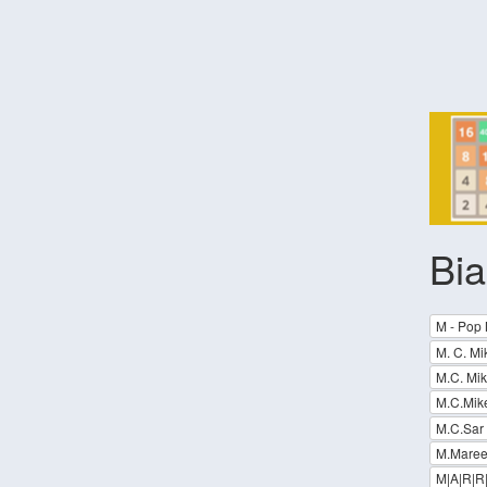
Bia
M - Pop 
M. C. Mi
M.C. Mik
M.C.Mike
M.C.Sar
M.Mare
M|A|R|R