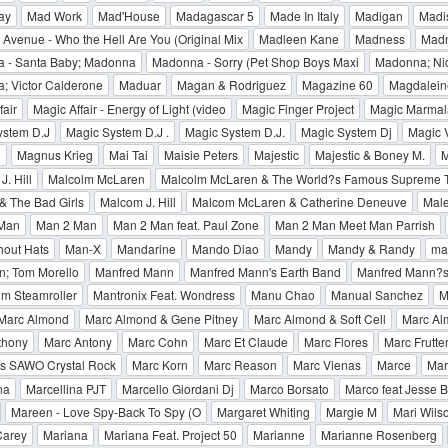
ay
Mad Work
Mad'House
Madagascar 5
Made In Italy
Madigan
Madi
Avenue - Who the Hell Are You (Original Mix
Madleen Kane
Madness
Madn
 - Santa Baby; Madonna
Madonna - Sorry (Pet Shop Boys Maxi
Madonna; Nic
; Victor Calderone
Maduar
Magan & Rodriguez
Magazine 60
Magdalein
fair
Magic Affair - Energy of Light (video
Magic Finger Project
Magic Marmal
ystem D.J
Magic System D.J .
Magic System D.J.
Magic System Dj
Magic 
o
Magnus Krieg
Mai Tai
Maisie Peters
Majestic
Majestic & Boney M.
M
. Hill
Malcolm McLaren
Malcolm McLaren & The World?s Famous Supreme 
& The Bad Girls
Malcom J. Hill
Malcom McLaren & Catherine Deneuve
Male
Man
Man 2 Man
Man 2 Man feat. Paul Zone
Man 2 Man Meet Man Parrish
hout Hats
Man-X
Mandarine
Mando Diao
Mandy
Mandy & Randy
ma
n; Tom Morello
Manfred Mann
Manfred Mann's Earth Band
Manfred Mann?s
m Steamroller
Mantronix Feat. Wondress
Manu Chao
Manual Sanchez
M
Marc Almond
Marc Almond & Gene Pitney
Marc Almond & Soft Cell
Marc Al
thony
Marc Antony
Marc Cohn
Marc Et Claude
Marc Flores
Marc Frutte
ss SAWO Crystal Rock
Marc Korn
Marc Reason
Marc Vienas
Marce
Mar
na
Marcellina PJT
Marcello Giordani Dj
Marco Borsato
Marco feat Jesse 
Mareen - Love Spy-Back To Spy (O
Margaret Whiting
Margie M
Mari Wils
Carey
Mariana
Mariana Feat. Project 50
Marianne
Marianne Rosenberg