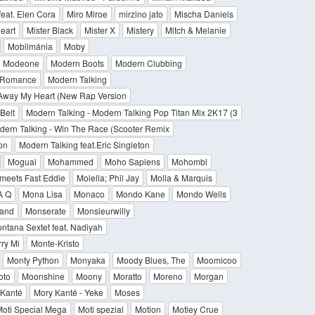
feat. Elen Cora
Miro Miroe
mirzino jato
Mischa Daniels
eart
Mister Black
Mister X
Mistery
Mitch & Melanie
Mobilmánia
Moby
Modeone
Modern Boots
Modern Clubbing
 Romance
Modern Talking
 Away My Heart (New Rap Version
Belt
Modern Talking - Modern Talking Pop Titan Mix 2K17 (3
dern Talking - Win The Race (Scooter Remix
on
Modern Talking feat.Eric Singleton
Moguai
Mohammed
Moho Sapiens
Mohombi
 meets Fast Eddie
Molella; Phil Jay
Molla & Marquis
A Q
Mona Lisa
Monaco
Mondo Kane
Mondo Wells
and
Monserate
Monsieurwilly
ntana Sextet feat. Nadiyah
rry Mi
Monte-Kristo
Monty Python
Monyaka
Moody Blues, The
Moomicoo
oto
Moonshine
Moony
Moratto
Moreno
Morgan
 Kanté
Mory Kanté - Yeke
Moses
Moti Special Mega
Moti spezial
Motion
Motley Crue