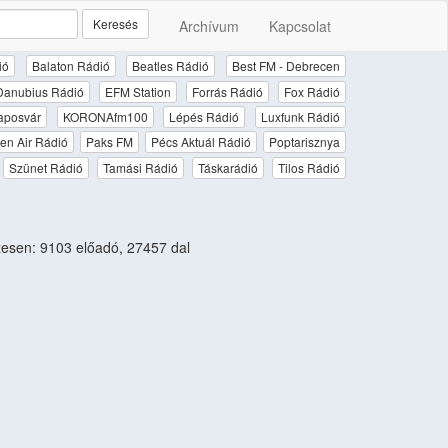
Keresés
Archívum
Kapcsolat
ió
Balaton Rádió
Beatles Rádió
Best FM - Debrecen
Danubius Rádió
EFM Station
Forrás Rádió
Fox Rádió
aposvár
KORONAfm100
Lépés Rádió
Luxfunk Rádió
en Air Rádió
Paks FM
Pécs Aktuál Rádió
Poptarisznya
Szünet Rádió
Tamási Rádió
Táskarádió
Tilos Rádió
esen: 9103 előadó, 27457 dal