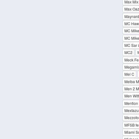
Max Mix 
Max Oa
Maynard
MC Hawe
MC Miker
MC Mike
MC Sar &
MC2
Meck Fea
Megami
Mel C
Melba M
Men 2 Me
Men Wit
Mention
Mextaz
Mezzofor
MFSB fe
Miami So