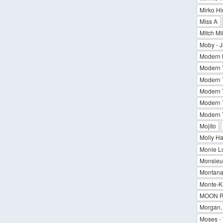
Mirko Hi
Miss A
Mitch Mi
Moby - 
Modern 
Modern T
Modern T
Modern T
Modern T
Modern T
Mojito
Molly Ha
Monie L
Monsieur
Montana 
Monte-Kr
MOON 
Morgan, 
Moses - 