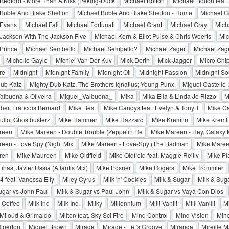
Bedford - More Than A Kiss (Peking-Duck
Michael Bolton
Michael Bolton feat
Buble And Blake Shelton
Michael Buble And Blake Shelton - Home
Michael C
 Evans
Michael Fall
Michael Fortunati
Michael Grant
Michael Gray
Mich
Jackson With The Jackson Five
Michael Kern & Eliot Pulse & Chris Weerts
Mic
Prince
Michael Sembello
Michael Sembello?
Michael Zager
Michael Zag
Michelle Gayle
Michiel Van Der Kuy
Mick Dorth
Mick Jagger
Micro Chi
re
Midnight
Midnight Family
Midnight Oil
Midnight Passion
Midnight So
ub Katz
Mighty Dub Katz; The Brothers Ignatius; Young Punx
Miguel Castello 
albuena & Oliveira
Miguel_Valbuena_
Mika
Mika Ella & Linda Jo Rizzo
M
ber, Francois Bernard
Mike Best
Mike Candys feat. Evelyn & Tony T
Mike C
ullo; Ghostbusterz
Mike Hammer
Mike Hazzard
Mike Kremlin
Mike Kremli
reen
Mike Mareen - Double Trouble (Zeppelin Re
Mike Mareen - Hey, Galaxy
een - Love Spy (Night Mix
Mike Mareen - Love-Spy (The Badman
Mike Maree
ren
Mike Maureen
Mike Oldfield
Mike Oldfield feat. Maggie Reilly
Mike Pl
inas, Javier Ussia (Atlantis Mix)
Mike Posner
Mike Rogers
Mike Trommler
4 feat. Vanessa Elly
Miley Cyrus
Milk 'n' Cookies
Milk & Sugar
Milk & Sug
ugar vs John Paul
Milk & Sugar vs Paul John
Milk & Sugar vs Vaya Con Dios
 Coffee
Milk Inc
Milk Inc.
Milky
Millennium
Milli Vanili
Milli Vanilli
Mi
Miloud & Grimaldo
Milton feat. Sky Sci Fire
Mind Control
Mind Vision
Min
iperton
Miquel Brown
Mirage
Mirage - Let's Groove
Miranda
Mireille M