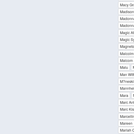
Macy Gr
Madison 
Madonna
Madonna
Magic Af
Magic S
Magnet
Malcolm J
Malcom 
Malu
Man Wit
M?neski
Mannhei
Mara
Marc An
Marc Ki
Marcelli
Mareen
Mariah 