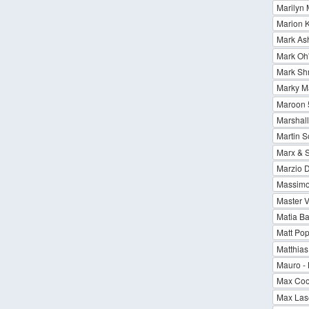
Marilyn
Marion K
Mark As
Mark Oh'
Mark Sh
Marky M
Maroon 
Marshall
Martin S
Marx & 
Marzio 
Massimo 
Master V
Matia Ba
Matt Pop
Matthia
Mauro -
Max Coo
Max Las