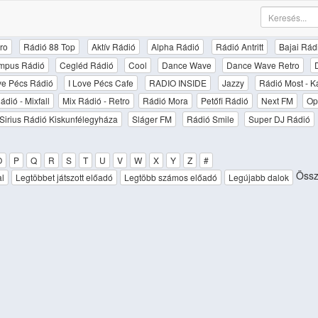
ro
Rádió 88 Top
Aktív Rádió
Alpha Rádió
Rádió Antritt
Bajai Rád
mpus Rádió
Cegléd Rádió
Cool
Dance Wave
Dance Wave Retro
ove Pécs Rádió
I Love Pécs Cafe
RADIO INSIDE
Jazzy
Rádió Most - K
ádió - Mixfall
Mix Rádió - Retro
Rádió Mora
Petőfi Rádió
Next FM
Op
Sirius Rádió Kiskunfélegyháza
Sláger FM
Rádió Smile
Super DJ Rádió
O
P
Q
R
S
T
U
V
W
X
Y
Z
#
Össz
al
Legtöbbet játszott előadó
Legtöbb számos előadó
Legújabb dalok