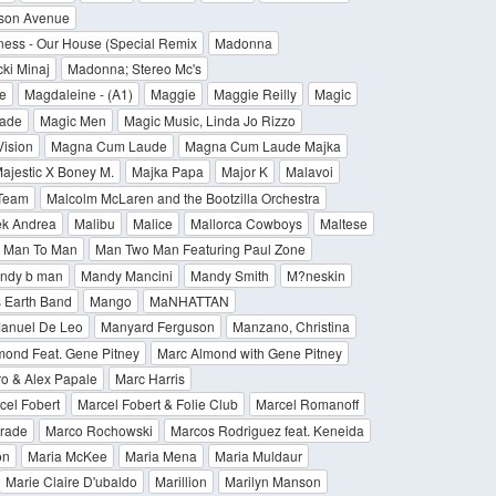
son Avenue
ess - Our House (Special Remix
Madonna
ki Minaj
Madonna; Stereo Mc's
e
Magdaleine - (A1)
Maggie
Maggie Reilly
Magic
ade
Magic Men
Magic Music, Linda Jo Rizzo
Vision
Magna Cum Laude
Magna Cum Laude Majka
ajestic X Boney M.
Majka Papa
Major K
Malavoi
Team
Malcolm McLaren and the Bootzilla Orchestra
k Andrea
Malibu
Malice
Mallorca Cowboys
Maltese
Man To Man
Man Two Man Featuring Paul Zone
ndy b man
Mandy Mancini
Mandy Smith
M?neskin
 Earth Band
Mango
MaNHATTAN
anuel De Leo
Manyard Ferguson
Manzano, Christina
mond Feat. Gene Pitney
Marc Almond with Gene Pitney
ro & Alex Papale
Marc Harris
cel Fobert
Marcel Fobert & Folie Club
Marcel Romanoff
Brade
Marco Rochowski
Marcos Rodriguez feat. Keneida
on
Maria McKee
Maria Mena
Maria Muldaur
Marie Claire D'ubaldo
Marillion
Marilyn Manson