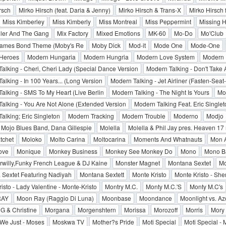
rsch
Mirko Hirsch (feat. Daria & Jenny)
Mirko Hirsch & Trans-X
Mirko Hirsch 
Miss Kimberley
Miss Kimberly
Miss Montreal
Miss Peppermint
Missing H
ller And The Gang
Mix Factory
Mixed Emotions
MK-60
Mo-Do
Mo'Club
James Bond Theme (Moby's Re
Moby Dick
Mod-it
Mode One
Mode-One
Heroes
Modern Hungaria
Modern Hungria
Modern Love System
Modern
alking - Cheri, Cheri Lady (Special Dance Version
Modern Talking - Don't Take
alking - In 100 Years... (Long Version
Modern Talking - Jet Airliner (Fasten-Seat-
alking - SMS To My Heart (Live Berlin
Modern Talking - The Night Is Yours
Mo
alking - You Are Not Alone (Extended Version
Modern Talking Feat. Eric Singlet
alking; Eric Singleton
Modern Tracking
Modern Trouble
Moderno
Modjo
Mojo Blues Band, Dana Gillespie
Molella
Molella & Phil Jay pres. Heaven 17
tchet
Moloko
Molto Carina
Moltocarina
Moments And Whatnauts
Mon 
ove
Monique
Monkey Business
Monkey See Monkey Do
Mono
Mono B
willy,Funky French League & DJ Kaine
Monster Magnet
Montana Sextet
Mo
Sextet Featuring Nadiyah
Montana Sextett
Monte Kristo
Monte Kristo - She
isto - Lady Valentine - Monte-Kristo
Montry M.C.
Monty M.C.'S
Monty M.C's
RAY
Moon Ray (Raggio Di Luna)
Moonbase
Moondance
Moonlight vs. Az
G & Christine
Morgana
Morgenshtern
Morissa
Morozoff
Morris
Mory
We Just - Moses
Moskwa TV
Mother?s Pride
Moti Special
Moti Special - 