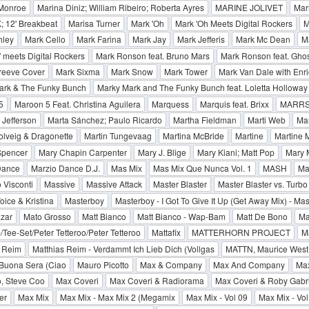
 Monroe
Marina Diniz; William Ribeiro; Roberta Ayres
MARINE JOLIVET
Mari
; 12' Breakbeat
Marisa Turner
Mark 'Oh
Mark 'Oh Meets Digital Rockers
M
hley
Mark Cello
Mark Farina
Mark Jay
Mark Jefferis
Mark Mc Dean
M
 meets Digital Rockers
Mark Ronson feat. Bruno Mars
Mark Ronson feat. Ghost
reeve Cover
Mark Sixma
Mark Snow
Mark Tower
Mark Van Dale with Enr
ark & The Funky Bunch
Marky Mark and The Funky Bunch feat. Loletta Holloway
5
Maroon 5 Feat. Christina Aguilera
Marquess
Marquis feat. Brixx
MARR
 Jefferson
Marta Sánchez; Paulo Ricardo
Martha Fieldman
Marti Web
Mar
olveig & Dragonette
Martin Tungevaag
Martina McBride
Martine
Martine 
Spencer
Mary Chapin Carpenter
Mary J. Blige
Mary Kiani; Matt Pop
Mary 
Dance
Marzio Dance D.J.
Mas Mix
Mas Mix Que Nunca Vol. 1
MASH
Ma
Visconti
Massive
Massive Attack
Master Blaster
Master Blaster vs. Turbo
oice & Kristina
Masterboy
Masterboy - I Got To Give It Up (Get Away Mix) - Ma
zar
Mato Grosso
Matt Bianco
Matt Bianco - Wap-Bam
Matt De Bono
Ma
/Tee-Set/Peter Tetteroo/Peter Tetteroo
Mattafix
MATTERHORN PROJECT
M
s Reim
Matthias Reim - Verdammt Ich Lieb Dich (Vollgas
MATTN, Maurice West
 Buona Sera (Ciao
Mauro Picotto
Max & Company
Max And Company
Max
, Steve Coo
Max Coveri
Max Coveri & Radiorama
Max Coveri & Roby Gabri
er
Max Mix
Max Mix - Max Mix 2 (Megamix
Max Mix - Vol 09
Max Mix - Vol