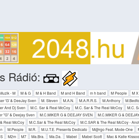
s Rádió:
Muzik - M
M & G
M & H Band
M and H Band
m h band
M People
M X
ker 'G' & DeeJay Sven
M. Steven
M.A.N.
M.A.R.R.S.
M.Anthony
M.Bedfo
er And Dj Sven
M.C. Sar & Real McCoy
M.C. Sar & The Real McCoy
M.C. S
r ''G'' & Deejay Sven
M.C.MIKER G & DEEJAY SVEN
M.C.MIKER G & DEEJAY 
 & Real McCoy
M.C.Sar & The Real McCoy
M.C.SAR & The Real McCoy - Anot
en
M.People
M.R.
M.U.T.E. Presents Dedicato
M@rgo Feat. Mode-One
|S
M2m
M7
Ma.Bra.
Ma.Da.
Mabel
Mabel Scott
Mac & Katie Kisso