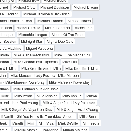
. Kenny G
Michael Bow
Michael Buble
ornell
Michael Cretu
Michael Davidson
Michael Dream
ael Jackson
Michael Jackson & Jackson 5
hael Learns To Rock
Michael London
Michael Nolen
er Band
Michel Camillo
Michel Legrand
Michel Telo
p League
Microchip League
Middle Of The Road
ul Session
Midnight Star
Mighty Dub Cats
Ultra Machine
Miguel Valbuena
ikado
Mike & The Mechanics
Mike + The Mechanics
annon
Mike Cannon feat. Hipnosis
Mike Ella
n & L-Milla
Mike Kremlin And L-Milla
Mike Kremlin; L-Milla
 Man
Mike Mareen - Lady Ecstasy - Mike Mareen
n - Mike-Mareen-Powerplay
Mike Mareen - Powerplay
atinas
Mike Platinas & Javier Ussia
Mikki
Mikó István
Miko Mission
Miko Vanilla
Mikron
ar feat. John Paul Young
Milk & Sugar feat. Lizzy Pattinson
Milk & Sugar Vs. Vaya Con Dios
Milk & Sugar Vs.J.P.Young
lli Vanilli - Girl You Know It's True (Maxi Version
Millie Small
denki
Minelli
Mini
Mini Viva
Mink DeVille
Minnesota
athieu
Mireille Mathieu - Pardonne
Miriam Makeba