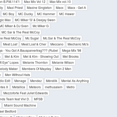
on B.P.M.114'1
Max Mix Vol 12
Max Mix vol.10
dy
Maxi Priest
Maxine Singleton
Maxx
Maxx - Get-A
MC Boy
MC Ducky
MC Hammer
MC Hawer
ic Max
MC Miker 'G' & Deejay Swen
MC Miker & DJ Sven
Mc Miker G
MC Sar & The Real McCoy
The Real McCoy
Mc Sugar
Mc.Sar & The Real McCoy
Meat Loaf
Meat Loaf & Cher
Meccano
Mechanic Mc's
a - You Got A Bausparvertrag??? (Rubel
Mega-Mix '98
a
Mel & Kim
Mel & Kim - Showing Out
Mel Brooks
eft Eye" Lopes
Melanie Thornton
Melanie Wilson
elody Maker
Members Of Mayday
Men 2 Men
c
Men Without Hats
io Edit
Menage
Mendez
Ménélik
Mental As Anything
tes X
Metallica
Meteors
methusalem
Metro
Mezzoforte Feat Juliet Edwards
nds Team feat Vivi D.
MFSB
Miami Sound Machine
ael Bedford