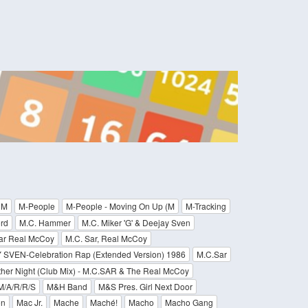
 M
M-People
M-People - Moving On Up (M
M-Tracking
rd
M.C. Hammer
M.C. Miker 'G' & Deejay Sven
ar Real McCoy
M.C. Sar, Real McCoy
SVEN-Celebration Rap (Extended Version) 1986
M.C.Sar
her Night (Club Mix) - M.C.SAR & The Real McCoy
M/A/R/R/S
M&H Band
M&S Pres. Girl Next Door
on
Mac Jr.
Mache
Maché!
Macho
Macho Gang