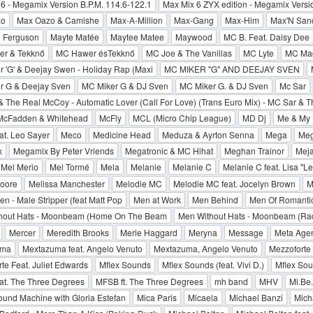
6 - Megamix Version B.P.M. 114.6-122.1
Max Mix 6 ZYX edition - Megamix Versi
zo
Max Oazo & Camishe
Max-A-Million
Max-Gang
Max-Him
Max'N San
 Ferguson
Mayte Matée
Maytee Matee
Maywood
MC B. Feat. Daisy Dee
r & Tekknő
MC Hawer ésTekknő
MC Joe & The Vanillas
MC Lyte
MC Mag
 'G' & Deejay Swen - Holiday Rap (Maxi
MC MIKER "G" AND DEEJAY SVEN
r G & Deejay Sven
MC Miker G & DJ Sven
MC Miker G. & DJ Sven
Mc Sar
 The Real McCoy - Automatic Lover (Call For Love) (Trans Euro Mix) - MC Sar & 
McFadden & Whitehead
McFly
MCL (Micro Chip League)
MD Dj
Me & My
t. Leo Sayer
Meco
Medicine Head
Meduza & Ayrton Senna
Mega
Meg
x
Megamix By Peter Vriends
Megatronic & MC Hihat
Meghan Trainor
Mej
Mel Merio
Mel Tormé
Mela
Melanie
Melanie C
Melanie C feat. Lisa "L
oore
Melissa Manchester
Melodie MC
Melodie MC feat. Jocelyn Brown
M
n - Male Stripper (feat Matt Pop
Men at Work
Men Behind
Men Of Romanti
hout Hats - Moonbeam (Home On The Beam
Men Without Hats - Moonbeam (Rad
Mercer
Meredith Brooks
Merle Haggard
Meryna
Message
Meta Agen
uma
Mextazuma feat. Angelo Venuto
Mextazuma, Angelo Venuto
Mezzoforte
te Feat. Juliet Edwards
Mflex Sounds
Mflex Sounds (feat. Vivi D.)
Mflex Sou
at. The Three Degrees
MFSB ft. The Three Degrees
mh band
MHV
Mi.Be.
und Machine with Gloria Estefan
Mica Paris
Micaela
Michael Banzi
Mich