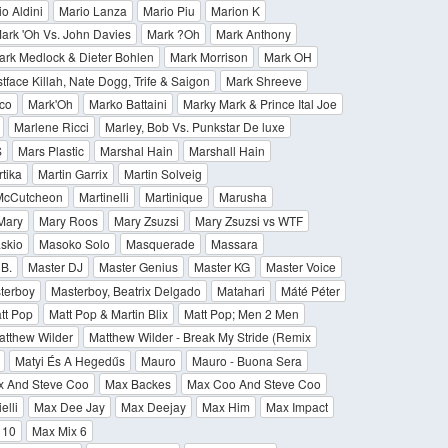
o Aldini
Mario Lanza
Mario Piu
Marion K
ark 'Oh Vs. John Davies
Mark ?Oh
Mark Anthony
ark Medlock & Dieter Bohlen
Mark Morrison
Mark OH
face Killah, Nate Dogg, Trife & Saigon
Mark Shreeve
ico
Mark'Oh
Marko Battaini
Marky Mark & Prince Ital Joe
Marlene Ricci
Marley, Bob Vs. Punkstar De luxe
S
Mars Plastic
Marshal Hain
Marshall Hain
tika
Martin Garrix
Martin Solveig
McCutcheon
Martinelli
Martinique
Marusha
Mary
Mary Roos
Mary Zsuzsi
Mary Zsuzsi vs WTF
skio
Masoko Solo
Masquerade
Massara
 B.
Master DJ
Master Genius
Master KG
Master Voice
sterboy
Masterboy, Beatrix Delgado
Matahari
Máté Péter
tt Pop
Matt Pop & Martin Blix
Matt Pop; Men 2 Men
atthew Wilder
Matthew Wilder - Break My Stride (Remix
Matyi És A Hegedűs
Mauro
Mauro - Buona Sera
 And Steve Coo
Max Backes
Max Coo And Steve Coo
elli
Max Dee Jay
Max Deejay
Max Him
Max Impact
 10
Max Mix 6