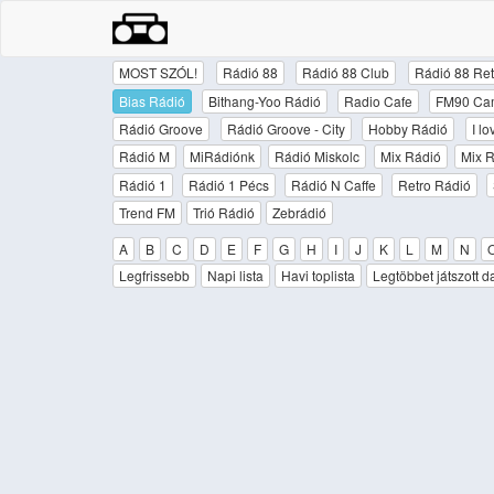
MOST SZÓL!
Rádió 88
Rádió 88 Club
Rádió 88 Ret
Bias Rádió
Bithang-Yoo Rádió
Radio Cafe
FM90 Ca
Rádió Groove
Rádió Groove - City
Hobby Rádió
I l
Rádió M
MiRádiónk
Rádió Miskolc
Mix Rádió
Mix R
Rádió 1
Rádió 1 Pécs
Rádió N Caffe
Retro Rádió
Trend FM
Trió Rádió
Zebrádió
A
B
C
D
E
F
G
H
I
J
K
L
M
N
Legfrissebb
Napi lista
Havi toplista
Legtöbbet játszott d