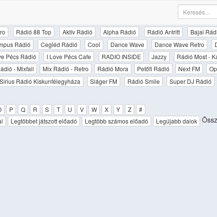
ro
Rádió 88 Top
Aktív Rádió
Alpha Rádió
Rádió Antritt
Bajai Rád
mpus Rádió
Cegléd Rádió
Cool
Dance Wave
Dance Wave Retro
ove Pécs Rádió
I Love Pécs Cafe
RADIO INSIDE
Jazzy
Rádió Most - K
ádió - Mixfall
Mix Rádió - Retro
Rádió Mora
Petőfi Rádió
Next FM
Op
Sirius Rádió Kiskunfélegyháza
Sláger FM
Rádió Smile
Super DJ Rádió
O
P
Q
R
S
T
U
V
W
X
Y
Z
#
Össz
al
Legtöbbet játszott előadó
Legtöbb számos előadó
Legújabb dalok