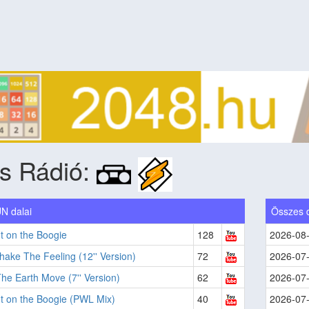
s Rádió:
N dalai
Összes 
t on the Boogie
128
2026-08
hake The Feeling (12'' Version)
72
2026-07
The Earth Move (7'' Version)
62
2026-07
t on the Boogie (PWL Mix)
40
2026-07