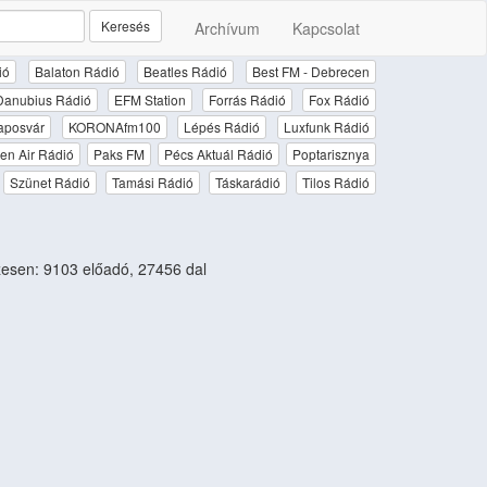
Keresés
Archívum
Kapcsolat
ió
Balaton Rádió
Beatles Rádió
Best FM - Debrecen
Danubius Rádió
EFM Station
Forrás Rádió
Fox Rádió
aposvár
KORONAfm100
Lépés Rádió
Luxfunk Rádió
en Air Rádió
Paks FM
Pécs Aktuál Rádió
Poptarisznya
Szünet Rádió
Tamási Rádió
Táskarádió
Tilos Rádió
esen: 9103 előadó, 27456 dal