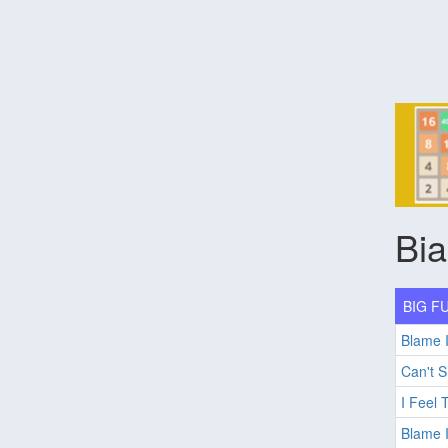
Bia
BIG FU
Blame I
Can't S
I Feel 
Blame I