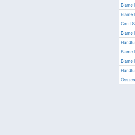
Blame I
Blame 
Can't 
Blame 
Handfu
Blame I
Blame I
Handful
Összes