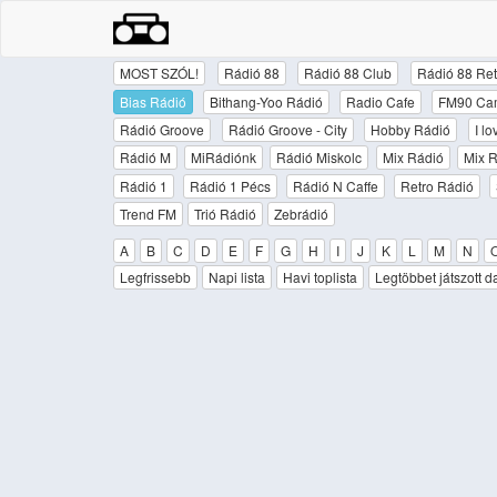
MOST SZÓL!
Rádió 88
Rádió 88 Club
Rádió 88 Ret
Bias Rádió
Bithang-Yoo Rádió
Radio Cafe
FM90 Ca
Rádió Groove
Rádió Groove - City
Hobby Rádió
I l
Rádió M
MiRádiónk
Rádió Miskolc
Mix Rádió
Mix R
Rádió 1
Rádió 1 Pécs
Rádió N Caffe
Retro Rádió
Trend FM
Trió Rádió
Zebrádió
A
B
C
D
E
F
G
H
I
J
K
L
M
N
Legfrissebb
Napi lista
Havi toplista
Legtöbbet játszott d