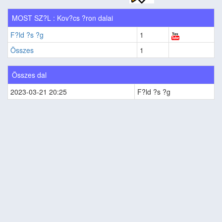
MOST SZ?L : Kov?cs ?ron dalai
F?ld ?s ?g
1
Összes
1
Összes dal
2023-03-21 20:25
F?ld ?s ?g