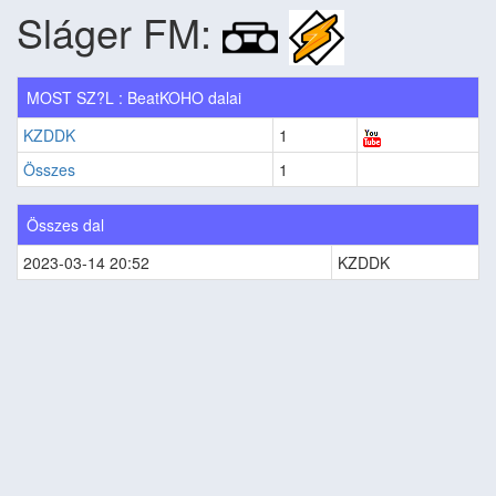
Sláger FM:
MOST SZ?L : BeatKOHO dalai
KZDDK
1
Összes
1
Összes dal
2023-03-14 20:52
KZDDK