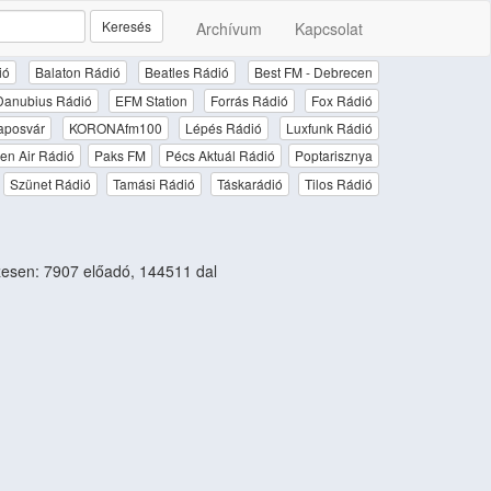
Keresés
Archívum
Kapcsolat
ió
Balaton Rádió
Beatles Rádió
Best FM - Debrecen
Danubius Rádió
EFM Station
Forrás Rádió
Fox Rádió
aposvár
KORONAfm100
Lépés Rádió
Luxfunk Rádió
en Air Rádió
Paks FM
Pécs Aktuál Rádió
Poptarisznya
Szünet Rádió
Tamási Rádió
Táskarádió
Tilos Rádió
esen: 7907 előadó, 144511 dal