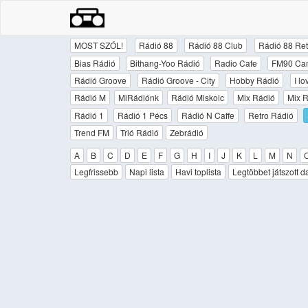
MOST SZÓL!
Rádió 88
Rádió 88 Club
Rádió 88 Ret
Bias Rádió
Bithang-Yoo Rádió
Radio Cafe
FM90 Ca
Rádió Groove
Rádió Groove - City
Hobby Rádió
I l
Rádió M
MiRádiónk
Rádió Miskolc
Mix Rádió
Mix R
Rádió 1
Rádió 1 Pécs
Rádió N Caffe
Retro Rádió
Trend FM
Trió Rádió
Zebrádió
A
B
C
D
E
F
G
H
I
J
K
L
M
N
Legfrissebb
Napi lista
Havi toplista
Legtöbbet játszott d