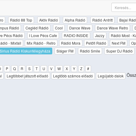
ro
Rádió 88 Top
Aktív Rádió
Alpha Rádió
Rádió Antritt
Bajai Rád
mpus Rádió
Cegléd Rádió
Cool
Dance Wave
Dance Wave Retro
ove Pécs Rádió
I Love Pécs Cafe
RADIO INSIDE
Jazzy
Rádió Most - K
ádió - Mixfall
Mix Rádió - Retro
Rádió Mora
Petőfi Rádió
Next FM
Op
Sirius Rádió Kiskunfélegyháza
Sláger FM
Rádió Smile
Super DJ Rádió
O
P
Q
R
S
T
U
V
W
X
Y
Z
#
Össz
al
Legtöbbet játszott előadó
Legtöbb számos előadó
Legújabb dalok