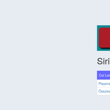
Sir
Coi Ler
Players
Összes