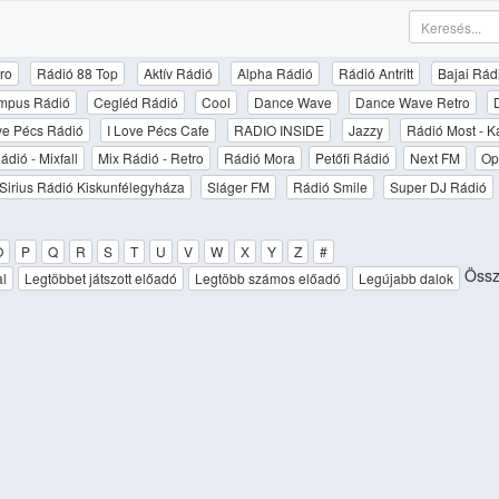
ro
Rádió 88 Top
Aktív Rádió
Alpha Rádió
Rádió Antritt
Bajai Rád
mpus Rádió
Cegléd Rádió
Cool
Dance Wave
Dance Wave Retro
ove Pécs Rádió
I Love Pécs Cafe
RADIO INSIDE
Jazzy
Rádió Most - K
ádió - Mixfall
Mix Rádió - Retro
Rádió Mora
Petőfi Rádió
Next FM
Op
Sirius Rádió Kiskunfélegyháza
Sláger FM
Rádió Smile
Super DJ Rádió
O
P
Q
R
S
T
U
V
W
X
Y
Z
#
Össze
al
Legtöbbet játszott előadó
Legtöbb számos előadó
Legújabb dalok