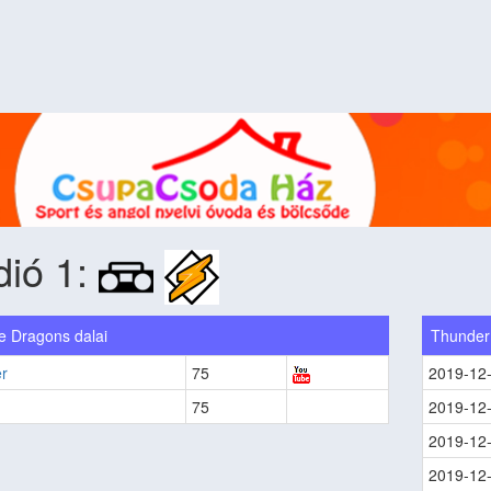
dió 1:
e Dragons dalai
Thunder
r
75
2019-12
75
2019-12
2019-12
2019-12