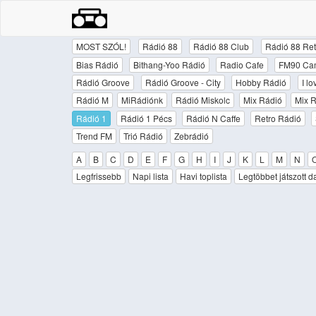
MOST SZÓL!
Rádió 88
Rádió 88 Club
Rádió 88 Ret
Bias Rádió
Bithang-Yoo Rádió
Radio Cafe
FM90 Ca
Rádió Groove
Rádió Groove - City
Hobby Rádió
I l
Rádió M
MiRádiónk
Rádió Miskolc
Mix Rádió
Mix R
Rádió 1
Rádió 1 Pécs
Rádió N Caffe
Retro Rádió
Trend FM
Trió Rádió
Zebrádió
A
B
C
D
E
F
G
H
I
J
K
L
M
N
Legfrissebb
Napi lista
Havi toplista
Legtöbbet játszott d