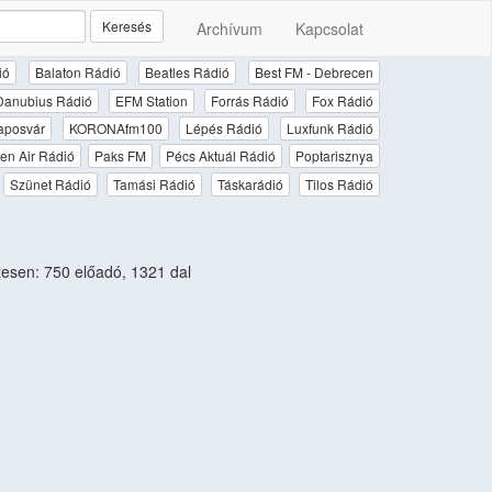
Keresés
Archívum
Kapcsolat
ió
Balaton Rádió
Beatles Rádió
Best FM - Debrecen
Danubius Rádió
EFM Station
Forrás Rádió
Fox Rádió
aposvár
KORONAfm100
Lépés Rádió
Luxfunk Rádió
en Air Rádió
Paks FM
Pécs Aktuál Rádió
Poptarisznya
Szünet Rádió
Tamási Rádió
Táskarádió
Tilos Rádió
sen: 750 előadó, 1321 dal