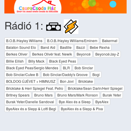
Rádió 1:
B.O.B./Hayley Williams
B.O.B./Hayley Williams/Eminem
Bakermat
Balaton Sound Elo
Band Aid
Bastille
Bazzi
Bebe Rexha
Berkes Oliver
Berkes Olivér feat. Newik
Beyoncé
Beyoncé/Jay-Z
Billie Eilish
Billy Mack
Black Eyed Peas
Black Eyed Peas/Sergio Mendes
BLR
Bob Sinclar
Bob Sinclar/Cutee B
Bob Sinclar/Daddy's Groove
Bogi
BOLDOG ÚJÉVET + HIMNUSZ
Bon Jovi
Bricklake
Bricklake & Herr Spiegel Feat. Petro
Bricklake/Sean Darin/Herr Spiegel
Britney Spears
Bruno Mars
Bruno Mars/Mark Ronson
Burak Yeter
Burak Yeter/Danelle Sandoval
Bye Alex és a Sleep
ByeAlex
ByeAlex és a Slepp & Lotfi Begi
ByeAlex és a Slepp & Pixa