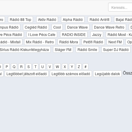
ro
Rádió 88 Top
Aktív Rádió
Alpha Rádió
Rádió Antritt
Bajai Rád
mpus Rádió
Cegléd Rádió
Cool
Dance Wave
Dance Wave Retro
ove Pécs Rádió
I Love Pécs Cafe
RADIO INSIDE
Jazzy
Rádió Most - K
ádió - Mixfall
Mix Rádió - Retro
Rádió Mora
Petőfi Rádió
Next FM
Op
Sirius Rádió Kiskunfélegyháza
Sláger FM
Rádió Smile
Super DJ Rádió
O
P
Q
R
S
T
U
V
W
X
Y
Z
#
Össze
al
Legtöbbet játszott előadó
Legtöbb számos előadó
Legújabb dalok