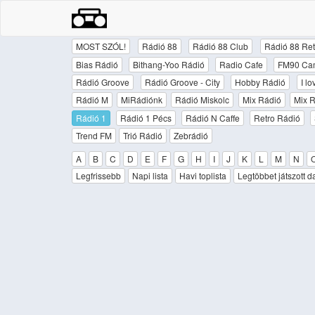
MOST SZÓL!
Rádió 88
Rádió 88 Club
Rádió 88 Ret
Bias Rádió
Bithang-Yoo Rádió
Radio Cafe
FM90 Ca
Rádió Groove
Rádió Groove - City
Hobby Rádió
I l
Rádió M
MiRádiónk
Rádió Miskolc
Mix Rádió
Mix R
Rádió 1
Rádió 1 Pécs
Rádió N Caffe
Retro Rádió
Trend FM
Trió Rádió
Zebrádió
A
B
C
D
E
F
G
H
I
J
K
L
M
N
Legfrissebb
Napi lista
Havi toplista
Legtöbbet játszott d