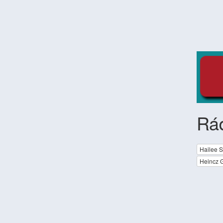
Rá
Hailee S
Heincz 