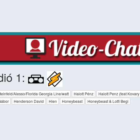
dió 1:
teinfeld/Alesso/Florida Georgia Line/watt
Halott Pénz
Halott Penz (feat Kovary 
Gábor
Henderson David
Hien
Honeybeast
Honeybeast & Lotfi Begi