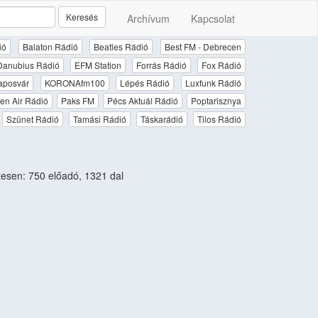
Keresés
Archívum
Kapcsolat
ió
Balaton Rádió
Beatles Rádió
Best FM - Debrecen
Danubius Rádió
EFM Station
Forrás Rádió
Fox Rádió
aposvár
KORONAfm100
Lépés Rádió
Luxfunk Rádió
en Air Rádió
Paks FM
Pécs Aktuál Rádió
Poptarisznya
Szünet Rádió
Tamási Rádió
Táskarádió
Tilos Rádió
sen: 750 előadó, 1321 dal