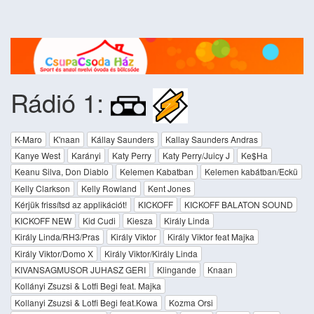
Rádió 1:
K-Maro
K'naan
Kállay Saunders
Kallay Saunders Andras
Kanye West
Karányi
Katy Perry
Katy Perry/Juicy J
Ke$Ha
Keanu Silva, Don Diablo
Kelemen Kabatban
Kelemen kabátban/Eckü
Kelly Clarkson
Kelly Rowland
Kent Jones
Kérjük frissítsd az applikációt!
KICKOFF
KICKOFF BALATON SOUND
KICKOFF NEW
Kid Cudi
Kiesza
Király Linda
Király Linda/RH3/Pras
Király Viktor
Király Viktor feat Majka
Király Viktor/Domo X
Király Viktor/Király Linda
KIVANSAGMUSOR JUHASZ GERI
Klingande
Knaan
Kollányi Zsuzsi & Lotfi Begi feat. Majka
Kollanyi Zsuzsi & Lotfi Begi feat.Kowa
Kozma Orsi