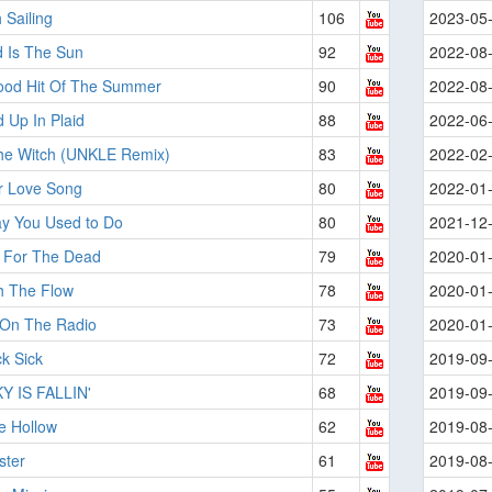
Sailing
106
2023-05
 Is The Sun
92
2022-08
ood Hit Of The Summer
90
2022-08
 Up In Plaid
88
2022-06
he Witch (UNKLE Remix)
83
2022-02
r Love Song
80
2022-01
y You Used to Do
80
2021-12
 For The Dead
79
2020-01
h The Flow
78
2020-01
 On The Radio
73
2020-01
ck Sick
72
2019-09
Y IS FALLIN'
68
2019-09
e Hollow
62
2019-08
ister
61
2019-08