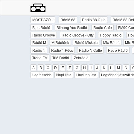
MOST SZÓL!
Rádió 88
Rádió 88 Club
Rádió 88 Ret
Bias Rádió
Bithang-Yoo Rádió
Radio Cafe
FM90 Ca
Rádió Groove
Rádió Groove - City
Hobby Rádió
I l
Rádió M
MiRádiónk
Rádió Miskolc
Mix Rádió
Mix R
Rádió 1
Rádió 1 Pécs
Rádió N Caffe
Retro Rádió
Trend FM
Trió Rádió
Zebrádió
A
B
C
D
E
F
G
H
I
J
K
L
M
N
Legfrissebb
Napi lista
Havi toplista
Legtöbbet játszott d