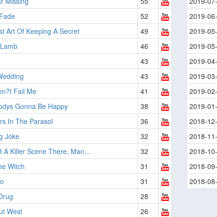
r Missing
55
2019-07
 Fade
52
2019-06
t Art Of Keeping A Secret
49
2019-05
 Lamb
46
2019-05
43
2019-04
Wedding
43
2019-03
n?t Fail Me
41
2019-02
odys Gonna Be Happy
38
2019-01
s In The Parasol
36
2018-12
g Joke
32
2018-11
 A Killer Scene There, Man...
32
2018-10
he Witch
31
2018-09
o
31
2018-08
Drug
28
ut West
26