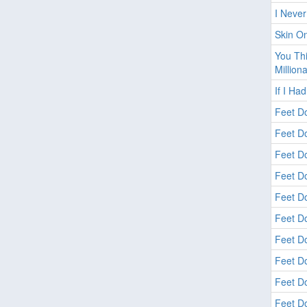
I Neve
Skin On
You Thi
Milliona
If I Had
Feet Do
Feet Do
Feet Do
Feet Do
Feet Do
Feet Do
Feet Do
Feet Do
Feet Do
Feet Do