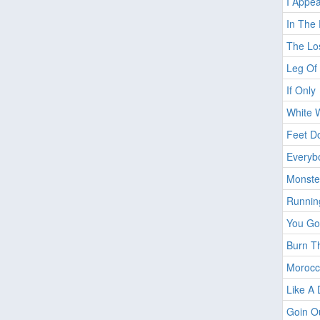
I Appea
In The
The Los
Leg Of
If Only
White 
Feet Do
Everyb
Monster
Runnin
You Got
Burn T
Morocc
Like A 
Goin O