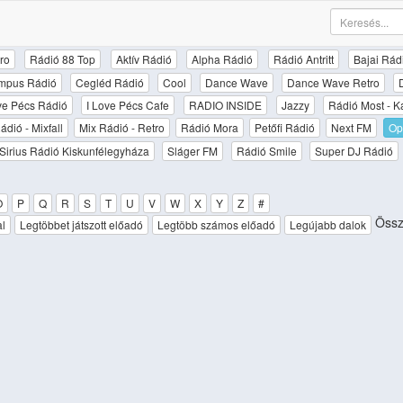
ro
Rádió 88 Top
Aktív Rádió
Alpha Rádió
Rádió Antritt
Bajai Rád
mpus Rádió
Cegléd Rádió
Cool
Dance Wave
Dance Wave Retro
ove Pécs Rádió
I Love Pécs Cafe
RADIO INSIDE
Jazzy
Rádió Most - K
ádió - Mixfall
Mix Rádió - Retro
Rádió Mora
Petőfi Rádió
Next FM
Op
Sirius Rádió Kiskunfélegyháza
Sláger FM
Rádió Smile
Super DJ Rádió
O
P
Q
R
S
T
U
V
W
X
Y
Z
#
Össz
al
Legtöbbet játszott előadó
Legtöbb számos előadó
Legújabb dalok