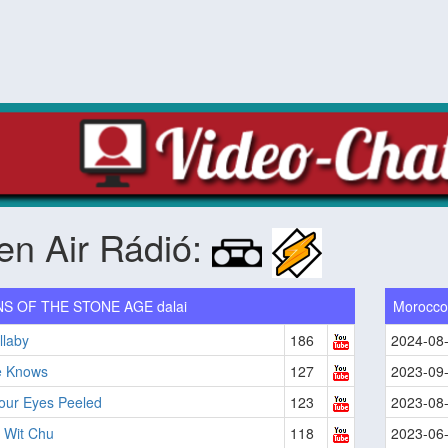
n Air Rádió:
S OF THE STONE AGE dalai
Morocc
llaby
186
2024-08
 Knows
127
2023-09
our Eyes Peeled
123
2023-08
 Wit Chu
118
2023-06