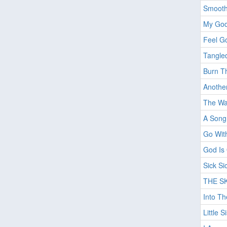
Smooth 
My God
Feel G
Tangled
Burn T
Anothe
The Wa
A Song
Go Wit
God Is
Sick Si
THE SK
Into Th
Little S