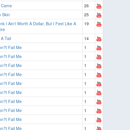
r Came
26
 Skin
25
nk I Ain't Worth A Dollar, But I Feel Like A
19
ire
 A Tail
14
n?t Fail Me
1
n?t Fail Me
1
n?t Fail Me
1
n?t Fail Me
1
n?t Fail Me
1
n?t Fail Me
1
n?t Fail Me
1
n?t Fail Me
1
n?t Fail Me
1
n?t Fail Me
1