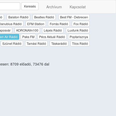
Keresés
Archívum
Kapcsolat
ió
Balaton Rádió
Beatles Rádió
Best FM - Debrecen
Danubius Rádió
EFM Station
Forrás Rádió
Fox Rádió
aposvár
KORONAfm100
Lépés Rádió
Luxfunk Rádió
en Air Rádió
Paks FM
Pécs Aktuál Rádió
Poptarisznya
Szünet Rádió
Tamási Rádió
Táskarádió
Tilos Rádió
esen: 8709 előadó, 73476 dal