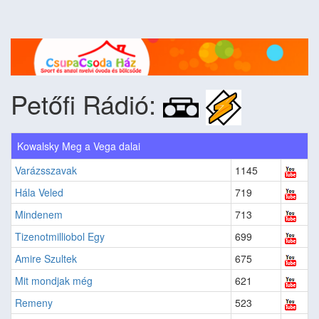
Petőfi Rádió:
Kowalsky Meg a Vega dalai
Varázsszavak
1145
Hála Veled
719
Mindenem
713
Tizenotmilliobol Egy
699
Amire Szultek
675
Mit mondjak még
621
Remeny
523