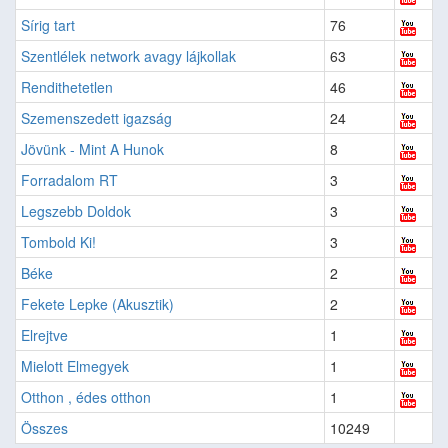
Sírig tart
76
Szentlélek network avagy lájkollak
63
Rendithetetlen
46
Szemenszedett igazság
24
Jövünk - Mint A Hunok
8
Forradalom RT
3
Legszebb Doldok
3
Tombold Ki!
3
Béke
2
Fekete Lepke (Akusztik)
2
Elrejtve
1
Mielott Elmegyek
1
Otthon , édes otthon
1
Összes
10249