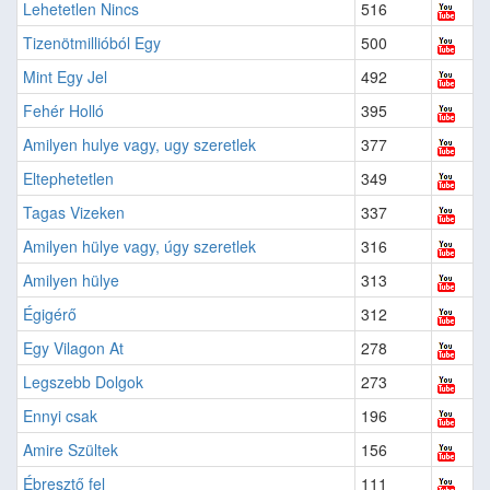
Lehetetlen Nincs
516
Tizenötmillióból Egy
500
Mint Egy Jel
492
Fehér Holló
395
Amilyen hulye vagy, ugy szeretlek
377
Eltephetetlen
349
Tagas Vizeken
337
Amilyen hülye vagy, úgy szeretlek
316
Amilyen hülye
313
Égigérő
312
Egy Vilagon At
278
Legszebb Dolgok
273
Ennyi csak
196
Amire Szültek
156
Ébresztő fel
111