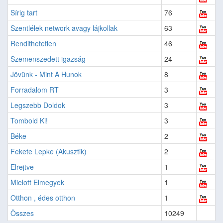
Sírig tart
76
Szentlélek network avagy lájkollak
63
Rendithetetlen
46
Szemenszedett igazság
24
Jövünk - Mint A Hunok
8
Forradalom RT
3
Legszebb Doldok
3
Tombold Ki!
3
Béke
2
Fekete Lepke (Akusztik)
2
Elrejtve
1
Mielott Elmegyek
1
Otthon , édes otthon
1
Összes
10249