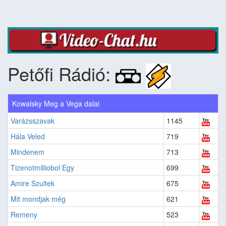
Petőfi Rádió:
Kowalsky Meg a Vega dalai
Varázsszavak
1145
Hála Veled
719
Mindenem
713
Tizenotmilliobol Egy
699
Amire Szultek
675
Mit mondjak még
621
Remeny
523