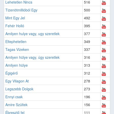
Lehetetlen Nincs
516
Tizenötmillióból Egy
500
Mint Egy Jel
492
Fehér Holló
395
Amilyen hulye vagy, ugy szeretlek
377
Eltephetetlen
349
Tagas Vizeken
337
Amilyen hülye vagy, úgy szeretlek
316
Amilyen hülye
313
Égigérő
312
Egy Vilagon At
278
Legszebb Dolgok
273
Ennyi csak
196
Amire Szültek
156
Ébresztő fel
111